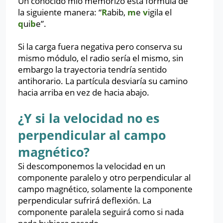
Un conocido mío memorizó esta fórmula de
la siguiente manera: “
R
abib,
m
e
v
igila el
q
ui
b
e”.
Si la carga fuera negativa pero conserva su
mismo módulo, el radio sería el mismo, sin
embargo la trayectoria tendría sentido
antihorario. La partícula desviaría su camino
hacia arriba en vez de hacia abajo.
¿Y si la velocidad no es
perpendicular al campo
magnético?
Si descomponemos la velocidad en un
componente paralelo y otro perpendicular al
campo magnético, solamente la componente
perpendicular sufrirá deflexión. La
componente paralela seguirá como si nada