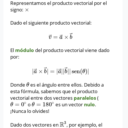
Representamos el producto vectorial por el
×
signo:
×
Dado el siguiente producto vectorial:
⃗
⃗
⃗
=
×
v
→
=
a
→
×
b
→
v
a
b
El
módulo
del producto vectorial viene dado
por:
⃗
⃗
⃗
⃗
|
×
|
=
|
|
|
|
|
sen
(
)
|
|
a
→
×
b
→
|
=
|
a
→
|
|
b
→
|
|
sen
(
θ
)
|
a
b
a
b
θ
Donde
es el ángulo entre ellos. Debido a
θ
θ
esta fórmula, sabemos que el producto
vectorial entre dos vectores
paralelos
(
∘
∘
=
0
=
180
o
es un vector
nulo
.
θ
=
0
∘
θ
=
180
∘
θ
θ
¡Nunca lo olvides!
3
R
Dado dos vectores en
, por ejemplo, el
R
3