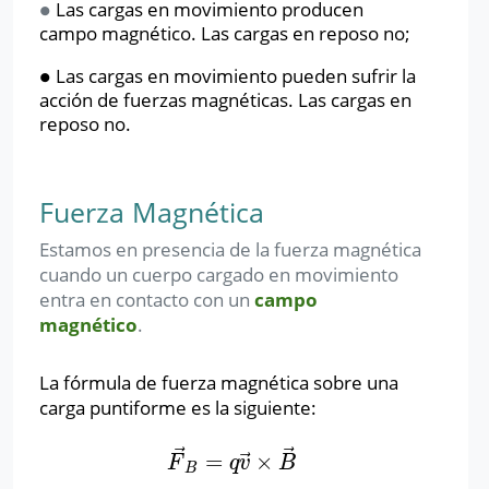
∙
Las cargas en movimiento producen
∙
campo magnético. Las cargas en reposo no;
∙
Las cargas en movimiento pueden sufrir la
∙
acción de fuerzas magnéticas. Las cargas en
reposo no.
Fuerza Magnética
Estamos en presencia de la fuerza magnética
cuando un cuerpo cargado en movimiento
entra en contacto con un
campo
magnético
.
La fórmula de fuerza magnética sobre una
carga puntiforme es la siguiente:
⃗
⃗
⃗
=
×
F
→
B
=
q
v
→
×
B
→
F
q
v
B
B