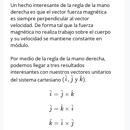
Un hecho interesante de la regla de la mano
derecha es que el vector fuerza magnética
es siempre perpendicular al vector
velocidad. De forma tal que la fuerza
magnética no realiza trabajo sobre el cuerpo
y su velocidad se mantiene constante en
módulo.
Por medio de la regla de la mano derecha,
podemos llegar a tres resultados
interesantes con nuestros vectores unitarios
^
^
^
(
,
y
)
del sistema cartesiano
.
(
i
^
,
j
^
y
k
^
)
i
j
k
^
^
^
=
×
i
^
=
j
^
×
k
^
i
j
k
^
^
^
=
×
j
^
=
k
^
×
i
^
j
k
i
^
^
^
=
×
k
^
=
i
^
×
j
^
k
i
j