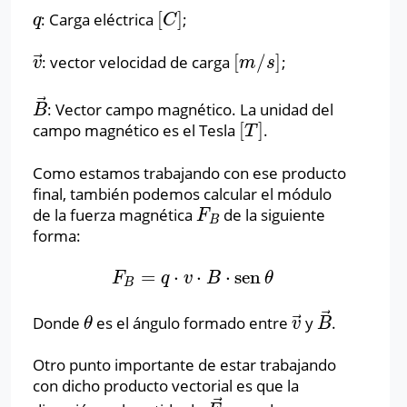
[
]
: Carga eléctrica
;
q
[
C
]
q
C
⃗
[
/
]
: vector velocidad de carga
;
v
→
[
m
/
s
]
v
m
s
⃗
: Vector campo magnético. La unidad del
B
→
B
[
]
campo magnético es el Tesla
.
[
T
]
T
Como estamos trabajando con ese producto
final, también podemos calcular el módulo
de la fuerza magnética
de la siguiente
F
B
F
B
forma:
=
⋅
⋅
⋅
sen
F
B
=
q
⋅
v
⋅
B
⋅
sen
θ
F
q
v
B
θ
B
⃗
⃗
Donde
es el ángulo formado entre
y
.
θ
v
→
B
→
θ
v
B
Otro punto importante de estar trabajando
con dicho producto vectorial es que la
⃗