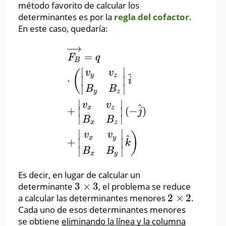
método favorito de calcular los
determinantes es por la
regla del cofactor
.
En este caso, quedaría:
−
→
=
F
B
→
=
q
⋅
(
|
v
y
v
z
B
y
B
z
|
i
^
+
|
v
x
v
z
B
x
B
z
|
(
−
j
^
)
F
q
B
∣
∣
(
v
v
^
y
z
⋅
∣
∣
i
∣
∣
B
B
y
z
∣
∣
v
v
^
x
z
+
(
−
)
∣
∣
j
∣
∣
B
B
x
z
∣
∣
)
v
v
^
x
y
+
∣
∣
k
∣
∣
B
B
x
y
Es decir, en lugar de calcular un
3
×
3
determinante
, el problema se reduce
3
×
3
2
×
2
a calcular las determinantes menores
.
2
×
2
Cada uno de esos determinantes menores
se obtiene
eliminando la línea y la columna