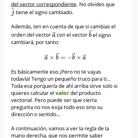
del vector correspondiente
. No olvides que
^
tiene el signo cambiado.
j
^
j
Además, ten en cuenta de que si cambias el
⃗
⃗
orden del vector
con el vector
el signo
a
→
b
→
a
b
cambiará, por tanto:
⃗
⃗
⃗
⃗
×
=
−
×
a
→
×
b
→
=
−
b
→
×
a
→
a
b
b
a
Es básicamente eso.¡Pero no te vayas
todavía! Tengo un pequeño truco para ti…
Toda esa porquería de ahí arriba sirve solo si
quieres calcular el
valor
del producto
vectorial. Pero puede ser que cierta
pregunta no nos exija todo eso sino su
dirección o sentido…
A continuación, vamos a ver la regla de la
mano derecha, que nos permite saber