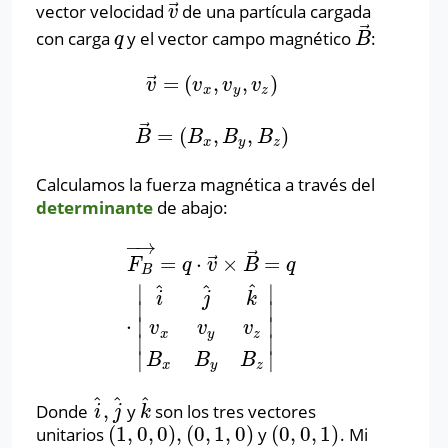
⃗
vector velocidad
de una partícula cargada
v
→
v
⃗
con carga
y el vector campo magnético
:
q
B
→
q
B
⃗
=
(
,
,
)
v
→
=
(
v
x
,
v
y
,
v
z
)
v
v
v
v
x
y
z
⃗
=
(
,
,
)
B
→
=
(
B
x
,
B
y
,
B
z
)
B
B
B
B
x
y
z
Calculamos la fuerza magnética a través del
determinante
de abajo:
−
→
⃗
⃗
=
⋅
×
=
F
B
→
=
q
⋅
v
→
×
B
→
=
q
⋅
|
i
^
j
^
k
^
v
x
v
y
v
z
B
x
B
y
B
z
F
q
v
B
q
B
^
^
^
∣
∣
i
j
k
∣
∣
⋅
∣
∣
v
v
v
x
y
z
∣
∣
∣
∣
B
B
B
x
y
z
^
^
^
,
Donde
y
son los tres vectores
i
^
,
j
^
k
^
i
j
k
(
1
,
0
,
0
)
,
(
0
,
1
,
0
)
(
0
,
0
,
1
)
unitarios
y
. Mi
(
1
,
0
,
0
)
,
(
0
,
1
,
0
)
(
0
,
0
,
1
)