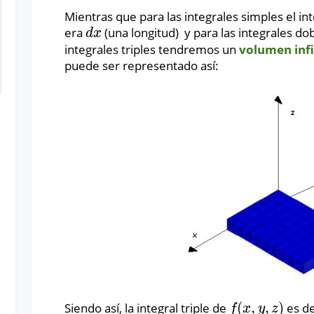
Mientras que para las integrales simples el int
era
(una longitud) y para las integrales do
d
x
d
x
integrales triples tendremos un
volumen infi
puede ser representado así:
(
,
,
)
Siendo así, la integral triple de
es de
f
(
x
,
y
,
z
)
f
x
y
z