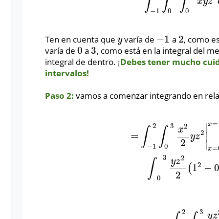
∫
∫
∫
∫
−
1
2
∫
0
3
∫
0
1
x
y
z
2
x
y
z
−
1
0
0
−
1
2
Ten en cuenta que
varía de
a
, como es
y
−
1
2
y
0
3
varía de
a
, como está en la integral del m
0
3
integral de dentro. ¡
Debes tener mucho cuid
intervalos!
Paso 2:
vamos a comenzar integrando en rela
=
x
∣
2
3
2
x
∫
∫
2
=
∣
=
∫
−
1
2
∫
0
3
x
2
2
y
z
2
|
x
=
0
x
=
1
d
z
d
y
=
∫
y
z
2
∣
−
1
0
=
x
3
2
y
z
∫
2
1
−
(
2
0
2
3
y
z