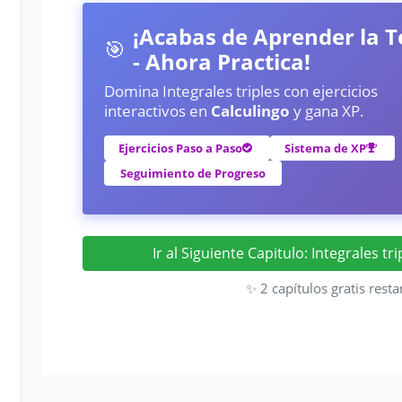
¡Acabas de Aprender la T
🎯
- Ahora Practica!
Domina Integrales triples con ejercicios
interactivos en
Calculingo
y gana XP.
Ejercicios Paso a Paso
Sistema de XP
Seguimiento de Progreso
Ir al Siguiente Capitulo: Integrales t
✨ 2 capítulos gratis resta