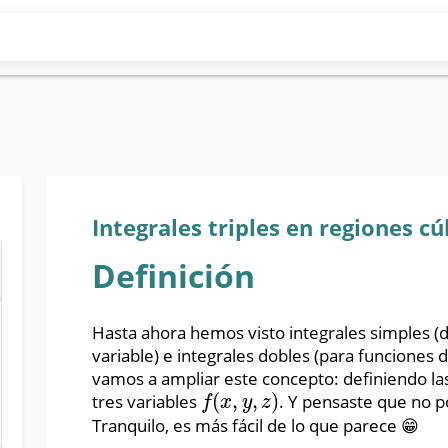
Integrales triples en regiones cú
Definición
Hasta ahora hemos visto integrales simples (
variable) e integrales dobles (para funciones d
vamos a ampliar este concepto: definiendo las
(
,
,
)
tres variables
. Y pensaste que no 
f
(
x
,
y
,
z
)
f
x
y
z
Tranquilo, es más fácil de lo que parece 😁