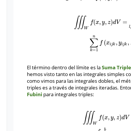
∭
(
,
,
)
=
∭
W
f
(
x
,
y
,
z
)
d
V
=
lim
l
,
m
,
n
→
∞
∑
i
=
1
l
∑
j
f
x
y
z
d
V
l
W
n
∑
(
,
,
f
x
y
i
j
k
i
j
k
=
1
k
El término dentro del límite es la
Suma Tripl
hemos visto tanto en las integrales simples co
como vimos para las integrales dobles, el méto
triples es a través de integrales iteradas. En
Fubini
para integrales triples:
∭
(
,
,
)
∭
W
f
(
x
,
y
,
z
)
d
V
=
∫
e
f
∫
c
d
∫
a
f
x
y
z
d
V
W
b