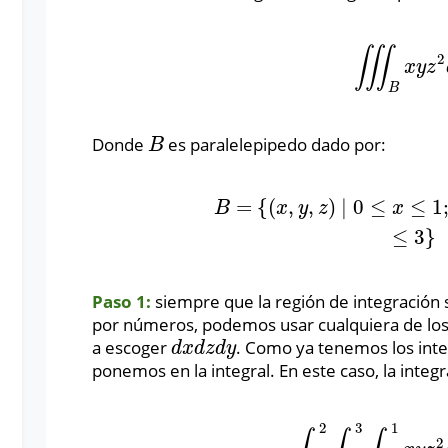
∭
2
∭
B
x
y
z
2
d
x
y
z
B
Donde
es paralelepipedo dado por:
B
B
=
{
(
,
,
)
∣
0
≤
≤
1
B
=
{
(
x
,
y
,
z
)
∣
0
≤
x
≤
1
;
−
1
B
x
y
z
x
≤
3
}
Paso 1:
siempre que la región de integración 
por números, podemos usar cualquiera de los
a escoger
. Como ya tenemos los inte
d
x
d
z
d
y
d
x
d
z
d
y
ponemos en la integral. En este caso, la integr
2
3
1
2