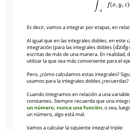
∫
(
,
,
)
f
x
y
z
a
Es decir, vamos a integrar por etapas, en rela
Al igual que en las integrales dobles, en est
(
integración (para las integrales dobles
(
d
x
d
y
d
x
d
y
escritas de más de una manera. En realidad, d
utilizar la que sea más conveniente para el eje
Pero, ¿cómo calculamos estas integrales? Si
usamos para la integrales dobles ¿recuerdas?
Cuando integramos en relación a una variable
constantes. Siempre recuerda que una integral 
un número, nunca una función
, o sea, lue
un número, algo está mal.
Vamos a calcular la siguiente integral triple: