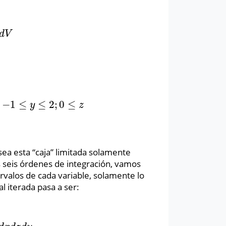
V
d
V
;
−
1
≤
≤
2
;
0
≤
≤
y
≤
2
;
0
≤
z
≤
3
}
y
z
sea esta “caja” limitada solamente
 seis órdenes de integración, vamos
rvalos de cada variable, solamente lo
al iterada pasa a ser: