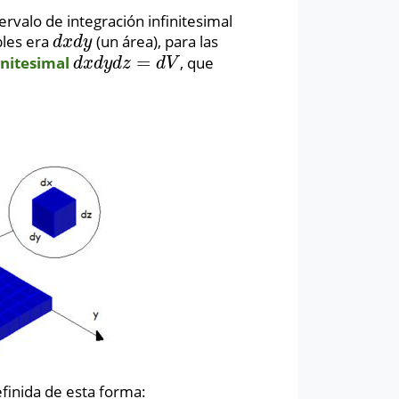
ervalo de integración infinitesimal
bles era
(un área), para las
d
x
d
y
d
x
d
y
=
nitesimal
, que
d
x
d
y
d
z
=
d
V
d
x
d
y
d
z
d
V
finida de esta forma: