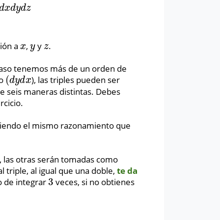
d
x
d
y
d
z
ción a
,
y
.
x
y
z
x
y
z
e caso tenemos más de un orden de
(
o
), las triples pueden ser
(
d
y
d
x
d
y
d
x
e seis maneras distintas. Debes
rcicio.
guiendo el mismo razonamiento que
, las otras serán tomadas como
triple, al igual que una doble,
te da
3
go de integrar
veces, si no obtienes
3