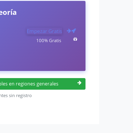
eoría
Empezar Gratis
100% Gratis
riples en regiones generales
ntes sin registro