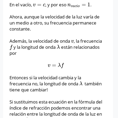
=
=
1
En el vacío,
, y por eso
.
v
=
c
n
v
a
c
i
o
=
1
v
c
n
v
a
c
i
o
Ahora, aunque la velocidad de la luz varía de
un medio a otro, su frecuencia permanece
constante.
Además, la velocidad de onda
, la frecuencia
v
v
y la longitud de onda
están relacionados
f
λ
f
λ
por
=
v
=
λ
f
v
λ
f
Entonces si la velocidad cambia y la
frecuencia no, la longitud de onda
también
λ
λ
tiene que cambiar!
Si sustituimos esta ecuación en la fórmula del
índice de refracción podemos encontrar una
relación entre la longitud de onda de la luz en