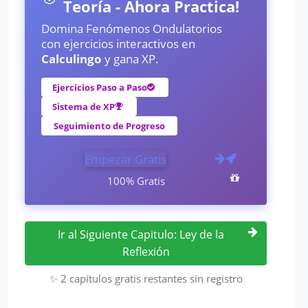
Teoría - Ahora Practica!
Domina Fenómenos Ondulatorios
con ejercicios interactivos en
Calculingo
y gana XP.
Ejercicios Paso a Paso
Sistema de XP
Seguimiento de Progreso
Empezar Gratis
100% Gratis
Ir al Siguiente Capitulo: Ley de la
Reflexión
✨ 2 capítulos gratis restantes sin registro