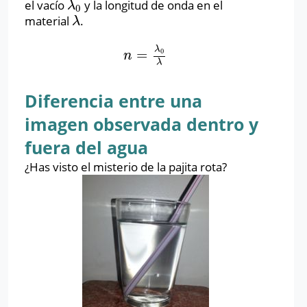
el vacío
y la longitud de onda en el
λ
0
λ
0
material
.
λ
λ
λ
=
0
n
=
λ
0
λ
n
λ
Diferencia entre una
imagen observada dentro y
fuera del agua
¿
Has visto el misterio de la pajita rota?