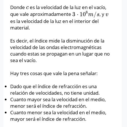
Donde
es la velocidad de la luz en el vacío,
c
c
8
3
⋅
10
/
que vale aproximadamente
, y
3
⋅
10
8
m
/
s
v
m
s
v
es la velocidad de la luz en el interior del
material.
Es decir, el índice mide la disminución de la
velocidad de las ondas electromagnéticas
cuando estas se propagan en un lugar que no
sea el vacío.
Hay tres cosas que vale la pena señalar:
Dado que el índice de refracción es una
relación de velocidades, no tiene unidad.
Cuanto mayor sea la velocidad en el medio,
menor será el índice de refracción.
Cuanto menor sea la velocidad en el medio,
mayor será el índice de refracción.