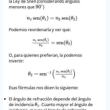
la Ley de Snell (considerando ángulos
∘
90
menores que
)
90
∘
sen
(
)
=
sen
(
)
n
1
sen
(
θ
1
)
=
n
2
sen
(
θ
2
)
n
θ
n
θ
1
1
2
2
Podemos reordenarla y ver que:
sen
(
)
n
θ
=
sen
(
)
1
1
n
1
sen
(
θ
1
)
n
2
=
sen
(
θ
2
)
θ
2
n
2
O, para quienes prefieran, la podemos
invertir:
(
)
sen
(
)
n
θ
−
1
=
sen
1
1
θ
2
=
sen
−
1
(
n
1
sen
(
θ
1
)
n
2
)
θ
2
n
2
Esas fórmulas nos dicen lo siguiente:
El ángulo de refracción depende del ángulo
de incidencia
. Cuanto mayor el ángulo de
θ
1
θ
1