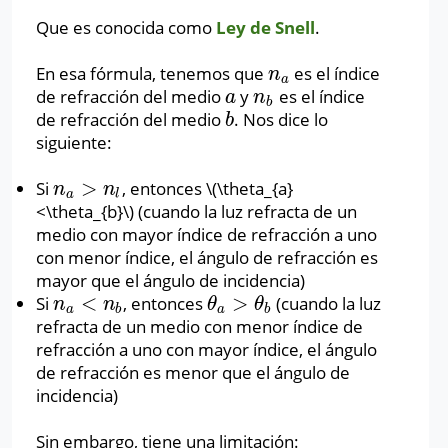
Que es conocida como
Ley de Snell
.
En esa fórmula, tenemos que
es el índice
n
a
n
a
de refracción del medio
y
es el índice
a
n
b
a
n
b
de refracción del medio
. Nos dice lo
b
b
siguiente:
>
Si
, entonces \
(\theta_{a}
n
a
>
n
l
n
n
a
l
<\theta_{b}\)
(cuando la luz refracta de un
medio con mayor índice de refracción a uno
con menor índice, el ángulo de refracción es
mayor que el ángulo de incidencia)
<
>
Si
, entonces
(cuando la luz
n
a
<
n
b
θ
a
>
θ
b
n
n
θ
θ
a
b
a
b
refracta de un medio con menor índice de
refracción a uno con mayor índice, el ángulo
de refracción es menor que el ángulo de
incidencia)
Sin embargo, tiene una limitación: