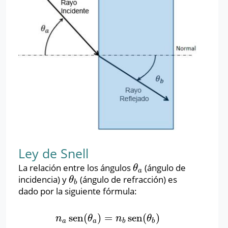
Ley de Snell
La relación entre los ángulos
(ángulo de
θ
a
θ
a
incidencia) y
(ángulo de refracción) es
θ
b
θ
b
dado por la siguiente fórmula:
sen
(
)
=
sen
(
)
n
a
sen
(
θ
a
)
=
n
b
sen
(
θ
b
)
n
θ
n
θ
a
a
b
b