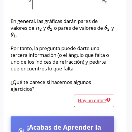
En general, las gráficas darán pares de
valores de
y
o pares de valores de
y
n
2
θ
2
θ
2
n
θ
θ
2
2
2
.
θ
1
θ
1
Por tanto, la pregunta puede darte una
tercera información (o el ángulo que falta o
uno de los índices de refracción) y pedirte
que encuentres lo que falta.
¿Qué te parece si hacemos algunos
ejercicios?
Hay un error?
¡Acabas de Aprender la
🎯