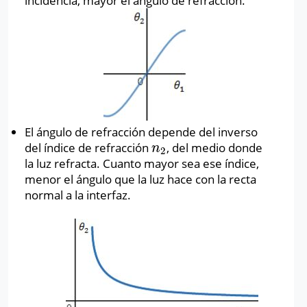
incidencia, mayor el ángulo de refracción.
El ángulo de refracción depende del inverso
del índice de refracción
, del medio donde
n
2
n
2
la luz refracta. Cuanto mayor sea ese índice,
menor el ángulo que la luz hace con la recta
normal a la interfaz.