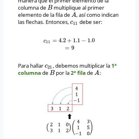
manera que el primer elemento de la
columna de
multiplique al primer
B
B
elemento de la fila de
, así como indican
A
A
las flechas. Entonces,
debe ser:
c
11
c
11
=
4.2
+
1.1
−
1.0
c
11
=
4.2
+
1.1
−
1.0
=
9
c
11
=
9
Para hallar
, debemos multiplicar la
1ª
c
21
c
21
columna
de
por la
2ª fila
de
:
B
A
B
A