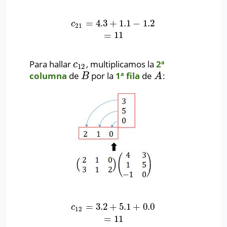
=
4.3
+
1.1
−
1.2
c
21
=
4.3
+
1.1
−
1.2
=
11
c
21
=
11
Para hallar
, multiplicamos la
2ª
c
12
c
12
columna
de
por la
1ª fila
de
:
B
A
B
A
=
3.2
+
5.1
+
0.0
c
12
=
3.2
+
5.1
+
0.0
=
11
c
12
=
11