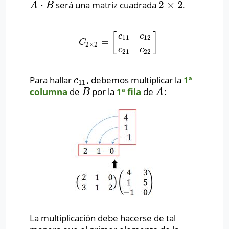
⋅
2
×
2
será una matriz cuadrada
.
A
⋅
B
2
×
2
A
B
[
]
c
c
11
12
=
C
2
×
2
=
[
c
11
c
12
c
21
c
22
]
C
2
×
2
c
c
21
22
Para hallar
, debemos multiplicar la
1ª
c
11
c
11
columna
de
por la
1ª fila
de
:
B
A
B
A
La multiplicación debe hacerse de tal