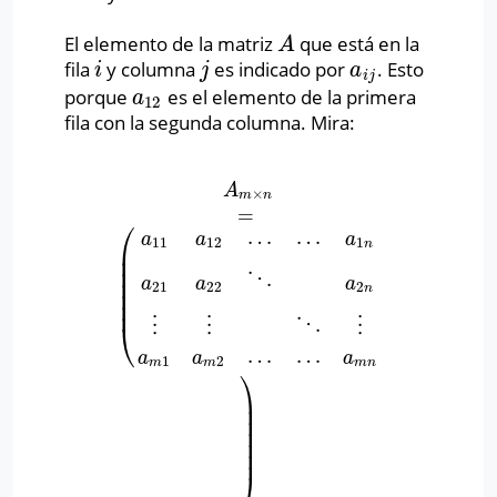
El elemento de la matriz
que está en la
A
A
fila
y columna
es indicado por
. Esto
i
j
a
i
j
i
j
a
i
j
porque
es el elemento de la primera
a
12
a
12
fila con la segunda columna. Mira:
A
m
×
n
=
(
a
11
a
12
…
…
a
1
n
a
21
a
22
⋱
a
2
n
⋮
⋮
⋱
⋮
a
m
1
a
m
2
…
A
×
m
n
=
⎛
…
…
a
a
a
11
12
1
n
⎜
⎜
⎜
⋱
⎜
a
a
a
21
22
2
n
⎜
⎜
⋮
⋮
⋱
⋮
⎝
…
…
a
a
a
1
2
m
m
m
n
⎞
⎟
⎟
⎟
⎟
⎟
⎟