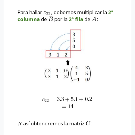
Para hallar
, debemos multiplicar la
2ª
c
22
c
22
columna
de
por la
2ª fila
de
:
B
A
B
A
=
3.3
+
5.1
+
0.2
c
22
=
3.3
+
5.1
+
0.2
=
14
c
22
=
14
¡Y así obtendremos la matriz
!
C
C