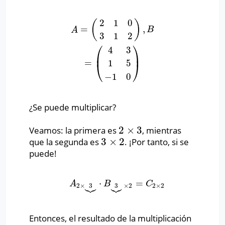
2
1
0
(
)
=
,
A
=
(
2
1
0
3
1
2
)
,
B
=
(
4
3
1
5
−
1
0
)
A
B
3
1
2
⎛
⎞
4
3
⎜
⎟
=
1
5
⎝
⎠
−
1
0
¿Se puede multiplicar?
2
×
3
Veamos: la primera es
, mientras
2
×
3
3
×
2
que la segunda es
. ¡Por tanto, si se
3
×
2
puede!
⋅
=
A
2
×
3
⏟
⋅
B
3
⏟
×
2
=
C
2
×
2
A
B
C






2
×
3
3
×
2
2
×
2
Entonces, el resultado de la multiplicación