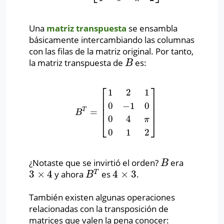
Una
matriz transpuesta
se ensambla
básicamente intercambiando las columnas
con las filas de la matriz original. Por tanto,
la matriz transpuesta de
es:
B
B
⎡
⎤
1
2
1
⎢
⎥
⎢
⎥
0
−
1
0
⎢
⎥
T
=
B
T
=
[
1
2
1
0
−
1
0
0
4
π
0
1
2
]
B
0
4
⎣
⎦
π
0
1
2
¿Notaste que se invirtió el orden?
era
B
B
3
×
4
4
×
3
T
y ahora
es
.
3
×
4
B
T
4
×
3
B
También existen algunas operaciones
relacionadas con la transposición de
matrices que valen la pena conocer: