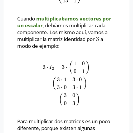
13
1
Cuando
multiplicabamos vectores por
un escalar
, debíamos multiplicar cada
componente. Los mismo aquí, vamos a
3
multiplicar la matriz identidad por
a
3
modo de ejemplo:
1
0
(
)
3
⋅
=
3
⋅
3
⋅
I
2
=
3
⋅
(
1
0
0
1
)
=
(
3
⋅
1
3
⋅
0
3
⋅
0
3
⋅
1
)
=
(
3
0
0
3
)
I
2
0
1
3
⋅
1
3
⋅
0
(
)
=
3
⋅
0
3
⋅
1
3
0
(
)
=
0
3
Para multiplicar dos matrices es un poco
diferente, porque existen algunas