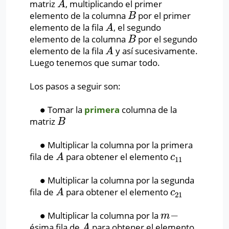
matriz
, multiplicando el primer
A
A
elemento de la columna
por el primer
B
B
elemento de la fila
, el segundo
A
A
elemento de la columna
por el segundo
B
B
elemento de la fila
y así sucesivamente.
A
A
Luego tenemos que sumar todo.
Los pasos a seguir son:
∙
Tomar la
primera
columna de la
∙
matriz
B
B
∙
Multiplicar la columna por la primera
∙
fila de
para obtener el elemento
A
c
11
A
c
11
∙
Multiplicar la columna por la segunda
∙
fila de
para obtener el elemento
A
c
21
A
c
21
∙
−
Multiplicar la columna por la
∙
m
−
m
ésima fila de
para obtener el elemento
A
A