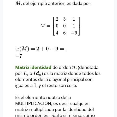
, del ejemplo anterior, es dada por:
M
M
⎡
⎤
2
3
1
⎢
⎥
=
0
0
1
M
=
[
2
3
1
0
0
1
4
6
−
9
]
M
⎣
⎦
4
6
−
9
tr
(
)
=
2
+
0
−
9
=
.
tr
(
M
)
=
2
+
0
−
9
=
−
7
M
−
7
Matriz identidad
de orden
:
(denotada
n
n
por
o
) es la matriz donde todos los
I
n
I
d
n
I
I
d
n
n
elementos de la diagonal principal son
1
iguales a
, y el resto son cero.
1
Es el elemento neutro de la
MULTIPLICACIÓN, es decir cualquier
matriz multiplicada por la identidad del
mismo orden es igual a sí misma, como