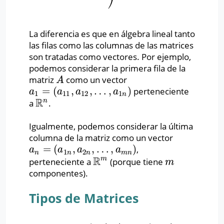
⎠
La diferencia es que en álgebra lineal tanto
las filas como las columnas de las matrices
son tratadas como vectores. Por ejemplo,
podemos considerar la primera fila de la
matriz
como un vector
A
A
=
(
,
,
…
,
)
perteneciente
a
1
=
(
a
11
,
a
12
,
…
,
a
1
n
)
a
a
a
a
1
11
12
1
n
R
n
a
.
R
n
Igualmente, podemos considerar la última
columna de la matriz como un vector
=
(
,
,
…
,
)
,
a
n
=
(
a
1
n
,
a
2
n
,
…
,
a
m
n
)
a
a
a
a
1
2
n
n
n
m
n
R
m
perteneciente a
(porque tiene
R
m
m
m
componentes).
Tipos de Matrices