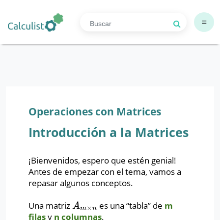
=
Operaciones con Matrices
Introducción a la Matrices
¡Bienvenidos, espero que estén genial!
Antes de empezar con el tema, vamos a
repasar algunos conceptos.
Una matriz
es una “tabla” de
m
A
m
×
n
A
×
m
n
filas
y
n columnas
.