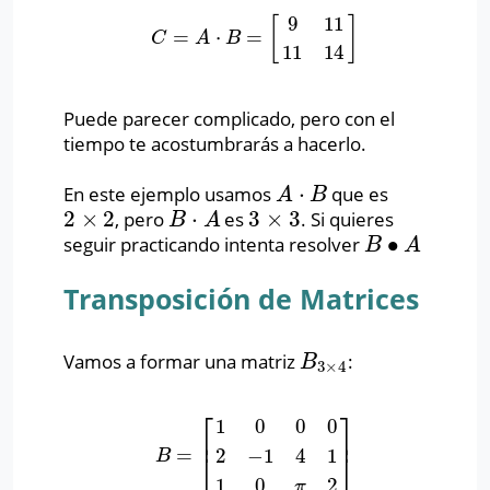
9
11
[
]
=
⋅
=
C
=
A
⋅
B
=
[
9
11
11
14
]
C
A
B
11
14
Puede parecer complicado, pero con el
tiempo te acostumbrarás a hacerlo.
⋅
En este ejemplo usamos
que es
A
⋅
B
A
B
2
×
2
⋅
3
×
3
, pero
es
. Si quieres
2
×
2
B
⋅
A
3
×
3
B
A
∙
seguir practicando intenta resolver
B
∙
A
B
A
Transposición de Matrices
Vamos a formar una matriz
:
B
3
×
4
B
3
×
4
⎡
⎤
1
0
0
0
⎢
⎥
=
2
−
1
4
1
B
=
[
1
0
0
0
2
−
1
4
1
1
0
π
2
]
B
⎣
⎦
1
0
2
π