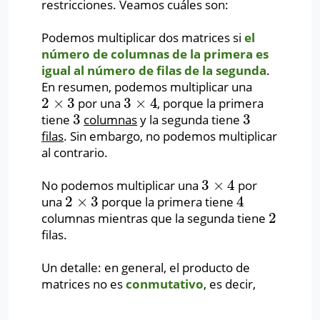
restricciones. Veamos cuáles son:
Podemos multiplicar dos matrices si
el
número de columnas de la primera es
igual al número de filas de la segunda
.
En resumen, podemos multiplicar una
2
×
3
3
×
4
por una
, porque la primera
2
×
3
3
×
4
3
3
tiene
columnas
y la segunda tiene
3
3
filas
. Sin embargo, no podemos multiplicar
al contrario.
3
×
4
No podemos multiplicar una
por
3
×
4
2
×
3
4
una
porque la primera tiene
2
×
3
4
2
columnas mientras que la segunda tiene
2
filas.
Un detalle: en general, el producto de
matrices no es
conmutativo
, es decir,