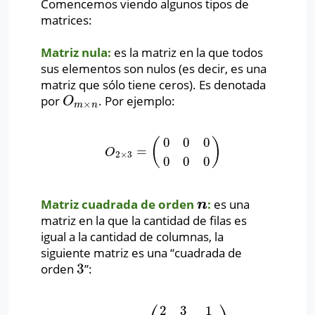
Comencemos viendo algunos tipos de
matrices:
Matriz nula:
es la matriz en la que todos
sus elementos son nulos (es decir, es una
matriz que sólo tiene ceros). Es denotada
por
. Por ejemplo:
O
m
×
n
O
×
m
n
0
0
0
(
)
=
O
2
×
3
=
(
0
0
0
0
0
0
)
O
2
×
3
0
0
0
Matriz cuadrada de orden
:
es una
n
n
matriz en la que la cantidad de filas es
igual a la cantidad de columnas, la
siguiente matriz es una “cuadrada de
3
orden
”:
3
2
3
1