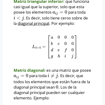
Matriz triangular inferior:
que funciona
casi igual que la superior, solo que esta
=
0
posee los elementos
para toda
a
i
j
=
0
a
i
j
<
. Es decir, solo tiene ceros sobre de
i
<
j
i
j
la
diagonal principal
. Por ejemplo:
⎡
⎤
0
0
0
a
⎢
⎥
⎢
⎥
0
0
b
c
⎢
⎥
=
L
4
×
4
=
[
a
0
0
0
b
c
0
0
d
e
f
0
g
h
i
j
]
L
4
×
4
0
⎣
⎦
d
e
f
g
h
i
j
Matriz diagonal:
es una matriz que posee
=
0
≠
para toda
. Es decir, que
a
i
j
=
0
i
≠
j
a
i
j
i
j
todos los elementos que están fuera de la
0
diagonal principal sean
. Los de la
0
diagonal principal pueden ser cualquier
elemento. Ejemplo: