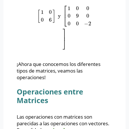
⎡
1
0
0
⎢
1
0
[
]
y
0
9
0
[
1
0
0
6
]
y
[
1
0
0
0
9
0
0
0
−
2
]
⎣
0
6
0
0
−
2
⎤
⎥
⎦
¡Ahora que conocemos los diferentes
tipos de matrices, veamos las
operaciones!
Operaciones entre
Matrices
Las operaciones con matrices son
parecidas a las operaciones con vectores.