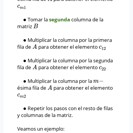
c
m
1
c
1
m
∙
Tomar la
segunda
columna de la
∙
matriz
B
B
∙
Multiplicar la columna por la primera
∙
fila de
para obtener el elemento
A
c
12
A
c
12
∙
Multiplicar la columna por la segunda
∙
fila de
para obtener el elemento
A
c
22
A
c
22
∙
−
Multiplicar la columna por la
∙
m
−
m
ésima fila de
para obtener el elemento
A
A
c
m
2
c
2
m
∙
Repetir los pasos con el resto de filas
∙
y columnas de la matriz.
Veamos un ejemplo: