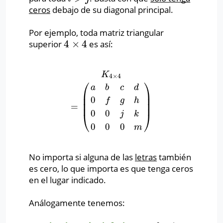
ceros
debajo de su diagonal principal.
Por ejemplo, toda matriz triangular
4
×
4
superior
es así:
4
×
4
K
4
×
4
=
(
a
b
c
d
0
f
g
h
0
0
j
k
0
0
0
m
)
K
4
×
4
⎛
⎞
a
b
c
d
⎜
⎟
⎜
⎟
0
f
g
h
⎜
⎟
=
0
0
⎝
⎠
j
k
0
0
0
m
No importa si alguna de las
letras
también
es cero, lo que importa es que tenga ceros
en el lugar indicado.
Análogamente tenemos: