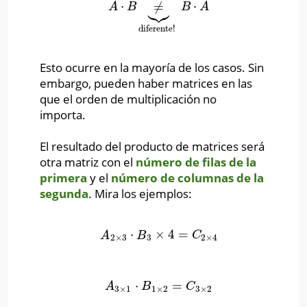



⋅
≠
⋅
A
⋅
B
≠
⏟
diferente!
B
⋅
A
A
B
B
A
diferente!
Esto ocurre en la mayoría de los casos. Sin
embargo, pueden haber matrices en las
que el orden de multiplicación no
importa.
El resultado del producto de matrices será
otra matriz con el
número de filas de la
primera
y el
número de columnas de la
segunda
. Mira los ejemplos:
⋅
×
4
=
A
2
×
3
⋅
B
3
×
4
=
C
2
×
4
A
B
C
2
×
3
3
2
×
4
⋅
=
A
3
×
1
⋅
B
1
×
2
=
C
3
×
2
A
B
C
3
×
1
1
×
2
3
×
2