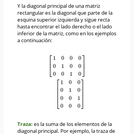
Y la diagonal principal de una matriz
rectangular es la diagonal que parte de la
esquina superior izquierda y sigue recta
hasta encontrar el lado derecho o el lado
inferior de la matriz, como en los ejemplos
a continuación:
⎡
⎤
1
0
0
0
⎢
⎥
0
1
0
0
[
1
0
0
0
0
1
0
0
0
0
1
0
]
[
1
0
0
0
1
0
0
0
1
0
0
0
]
⎣
⎦
0
0
1
0
⎡
⎤
1
0
0
⎢
⎥
⎢
⎥
0
1
0
⎢
⎥
0
0
1
⎣
⎦
0
0
0
Traza:
es la suma de los elementos de la
diagonal principal. Por ejemplo, la traza de