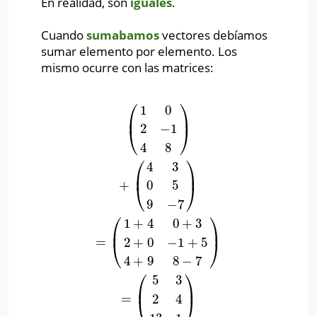
En realidad, son
iguales
.
Cuando
sumabamos
vectores debíamos
sumar elemento por elemento. Los
mismo ocurre con las matrices:
⎛
⎞
1
0
⎜
⎟
2
−
1
(
1
0
2
−
1
4
8
)
+
(
4
3
0
5
9
−
7
)
=
(
1
+
4
0
+
3
2
+
0
−
1
+
5
4
+
9
8
−
7
)
=
(
5
3
2
4
⎝
⎠
4
8
⎛
⎞
4
3
⎜
⎟
+
0
5
⎝
⎠
9
−
7
⎛
⎞
1
+
4
0
+
3
⎜
⎟
=
2
+
0
−
1
+
5
⎝
⎠
4
+
9
8
−
7
⎛
⎞
5
3
⎜
⎟
=
2
4
⎝
⎠