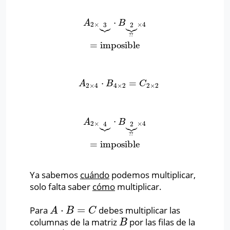
⋅
A
2
×
3
⏟
⋅
B
2
⏟
?
?
×
4
=
imposible
A
B






2
×
3
2
×
4
?
?
=
imposible
⋅
=
A
2
×
4
⋅
B
4
×
2
=
C
2
×
2
A
B
C
2
×
4
4
×
2
2
×
2
⋅
A
2
×
4
⏟
⋅
B
2
⏟
?
?
×
4
=
imposible
A
B






2
×
4
2
×
4
?
?
=
imposible
Ya sabemos
cuándo
podemos multiplicar,
solo falta saber
cómo
multiplicar.
⋅
=
Para
debes multiplicar las
A
⋅
B
=
C
A
B
C
columnas de la matriz
por las filas de la
B
B