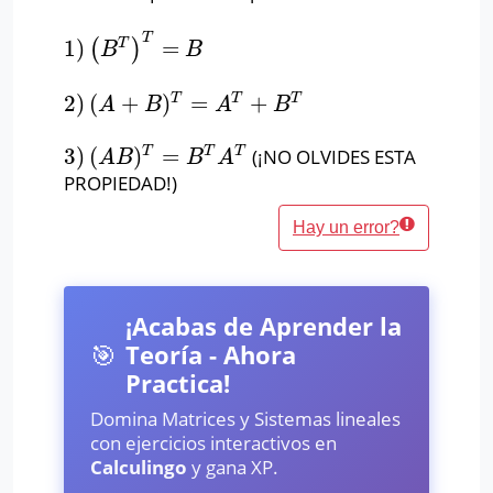
T
1
)
=
T
(
)
1
)
(
B
T
)
T
=
B
B
B
2
)
(
+
)
=
+
T
T
T
2
)
(
A
+
B
)
T
=
A
T
+
B
T
A
B
A
B
3
)
(
)
=
T
T
T
(¡NO OLVIDES ESTA
3
)
(
A
B
)
T
=
B
T
A
T
A
B
B
A
PROPIEDAD!)
Hay un error?
¡Acabas de Aprender la
🎯
Teoría - Ahora
Practica!
Domina Matrices y Sistemas lineales
con ejercicios interactivos en
Calculingo
y gana XP.