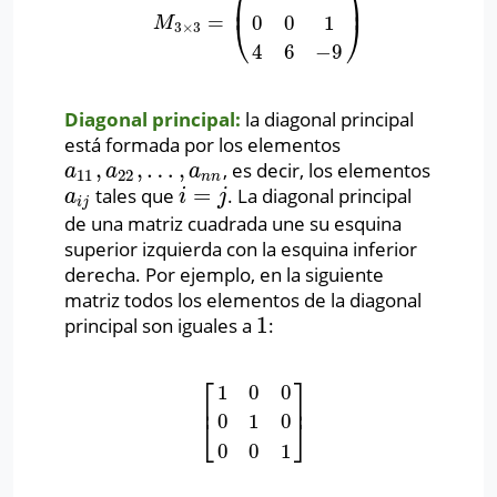
⎛
⎞
⎜
⎟
=
0
0
1
M
3
×
3
=
(
2
3
1
0
0
1
4
6
−
9
)
M
⎝
⎠
3
×
3
4
6
−
9
Diagonal principal:
la diagonal principal
está formada por los elementos
,
,
…
,
, es decir, los elementos
a
11
,
a
22
,
…
,
a
n
n
a
a
a
11
22
n
n
=
tales que
. La diagonal principal
a
i
j
i
=
j
a
i
j
i
j
de una matriz cuadrada une su esquina
superior izquierda con la esquina inferior
derecha. Por ejemplo, en la siguiente
matriz todos los elementos de la diagonal
1
principal son iguales a
:
1
⎡
⎤
1
0
0
⎢
⎥
0
1
0
[
1
0
0
0
1
0
0
0
1
]
⎣
⎦
0
0
1