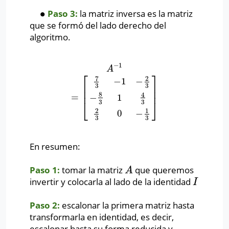
∙
Paso 3:
la matriz inversa es la matriz
∙
que se formó del lado derecho del
algoritmo.
−
1
A
−
1
=
[
7
3
−
1
−
2
3
−
8
3
1
4
3
2
3
0
−
1
3
]
A
⎡
⎤
7
2
−
1
−
⎢
⎥
3
3
⎢
⎥
8
4
=
−
1
⎣
⎦
3
3
2
1
0
−
3
3
En resumen:
Paso 1:
tomar la matriz
que queremos
A
A
invertir y colocarla al lado de la identidad
I
I
Paso 2:
escalonar la primera matriz hasta
transformarla en identidad, es decir,
escalonar hasta su forma reducida y,