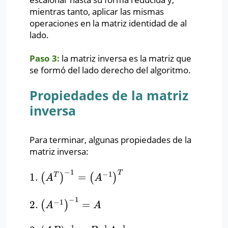
mientras tanto, aplicar las mismas
operaciones en la matriz identidad de al
lado.
Paso 3:
la matriz inversa es la matriz que
se formó del lado derecho del algoritmo.
Propiedades de la matriz
inversa
Para terminar, algunas propiedades de la
matriz inversa:
−
1
T
−
1
1.
=
T
(
)
(
)
1.
(
A
T
)
−
1
=
(
A
−
1
)
T
A
A
−
1
−
1
2.
=
(
)
2.
(
A
−
1
)
−
1
=
A
A
A
−
1
−
1
−
1