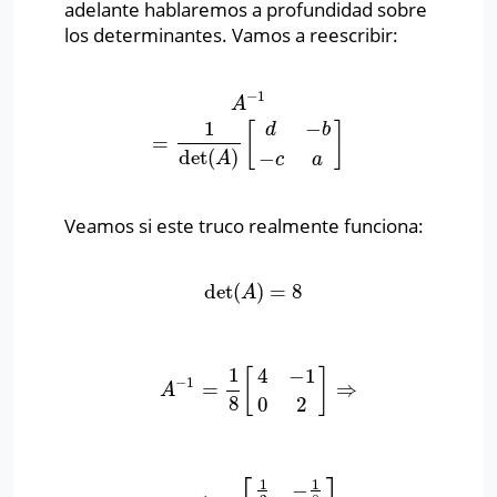
adelante hablaremos a profundidad sobre
los determinantes. Vamos a reescribir:
−
1
A
−
1
=
1
det
(
A
)
[
d
−
b
−
c
a
]
A
1
−
[
]
d
b
=
det
(
)
−
A
c
a
Veamos si este truco realmente funciona:
det
(
)
=
8
det
(
A
)
=
8
A
1
4
−
1
[
]
−
1
=
⇒
A
−
1
=
1
8
[
4
−
1
0
2
]
⇒
A
8
0
2
1
1
−