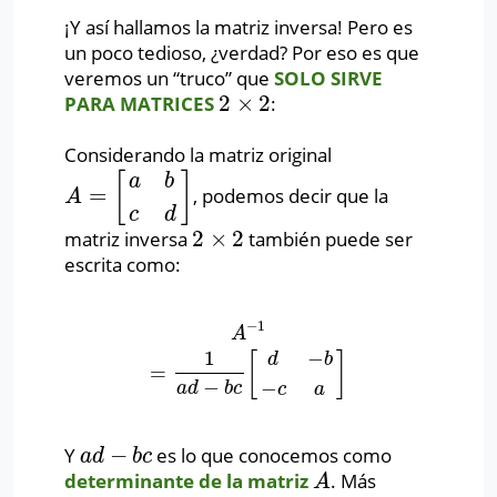
¡Y así hallamos la matriz inversa! Pero es
un poco tedioso, ¿verdad? Por eso es que
veremos un “truco” que
SOLO SIRVE
2
×
2
PARA MATRICES
:
2
×
2
Considerando la matriz original
[
]
a
b
=
, podemos decir que la
A
=
[
a
b
c
d
]
A
c
d
2
×
2
matriz inversa
también puede ser
2
×
2
escrita como:
−
1
A
−
1
=
1
a
d
−
b
c
[
d
−
b
−
c
a
]
A
1
−
[
]
d
b
=
−
−
a
d
b
c
c
a
−
Y
es lo que conocemos como
a
d
−
b
c
a
d
b
c
determinante de la matriz
. Más
A
A