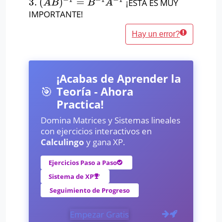
3.
(
)
=
¡ESTA ES MUY
3.
(
A
B
)
−
1
=
B
−
1
A
−
1
A
B
B
A
IMPORTANTE!
Hay un error?
¡Acabas de Aprender la
🎯
Teoría - Ahora
Practica!
Domina Matrices y Sistemas lineales
con ejercicios interactivos en
Calculingo
y gana XP.
Ejercicios Paso a Paso
Sistema de XP
Seguimiento de Progreso
Empezar Gratis