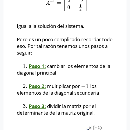
[
]
2
8
−
1
=
A
−
1
=
[
1
2
−
1
8
0
1
4
]
A
1
0
4
Igual a la solución del sistema.
Pero es un poco complicado recordar todo
eso. Por tal razón tenemos unos pasos a
seguir:
1.
Paso 1:
cambiar los elementos de la
1.
diagonal principal
2.
−
1
Paso 2:
multiplicar por
los
2.
−
1
elementos de la diagonal secundaria
3.
Paso 3:
dividir la matriz por el
3.
determinante de la matriz original.