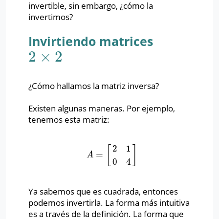
invertible, sin embargo, ¿cómo la
invertimos?
Invirtiendo matrices
2
×
2
2
×
2
¿Cómo hallamos la matriz inversa?
Existen algunas maneras. Por ejemplo,
tenemos esta matriz:
2
1
[
]
=
A
=
[
2
1
0
4
]
A
0
4
Ya sabemos que es cuadrada, entonces
podemos invertirla. La forma más intuitiva
es a través de la definición. La forma que