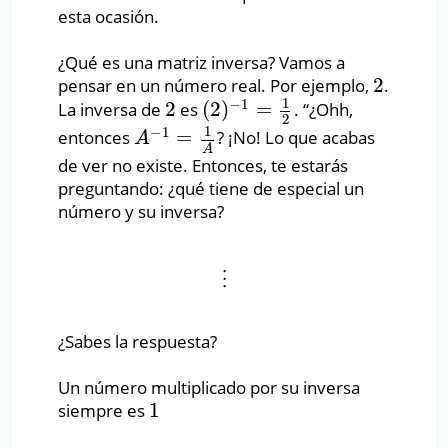
esta ocasión.
¿Qué es una matriz inversa? Vamos a
2
pensar en un número real. Por ejemplo,
.
2
1
−
1
2
(
2
)
=
La inversa de
es
. “¿Ohh,
2
(
2
)
−
1
=
1
2
2
1
−
1
=
entonces
? ¡No! Lo que acabas
A
−
1
=
1
A
A
A
de ver no existe. Entonces, te estarás
preguntando: ¿qué tiene de especial un
número y su inversa?
⋮
⋮
¿Sabes la respuesta?
Un número multiplicado por su inversa
1
siempre es
1