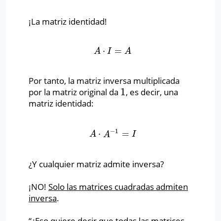
¡La matriz identidad!
⋅
=
A
⋅
I
=
A
A
I
A
Por tanto, la matriz inversa multiplicada
1
por la matriz original da
, es decir, una
1
matriz identidad:
−
1
⋅
=
A
⋅
A
−
1
=
I
A
A
I
¿Y cualquier matriz admite inversa?
¡NO!
Solo las matrices cuadradas admiten
inversa
.
“¿Eso quiere decir que todas las matrices