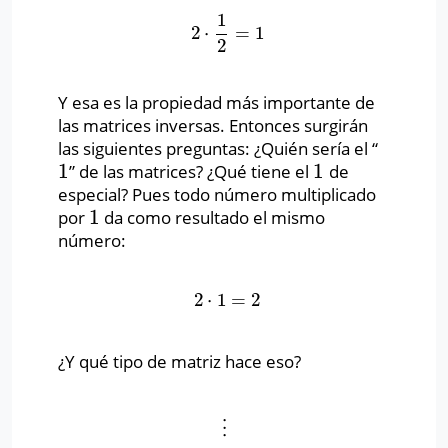
1
2
⋅
=
1
2
⋅
1
2
=
1
2
Y esa es la propiedad más importante de
las matrices inversas. Entonces surgirán
las siguientes preguntas: ¿Quién sería el “
1
1
” de las matrices? ¿Qué tiene el
de
1
1
especial? Pues todo número multiplicado
1
por
da como resultado el mismo
1
número:
2
⋅
1
=
2
2
⋅
1
=
2
¿Y qué tipo de matriz hace eso?
⋮
⋮