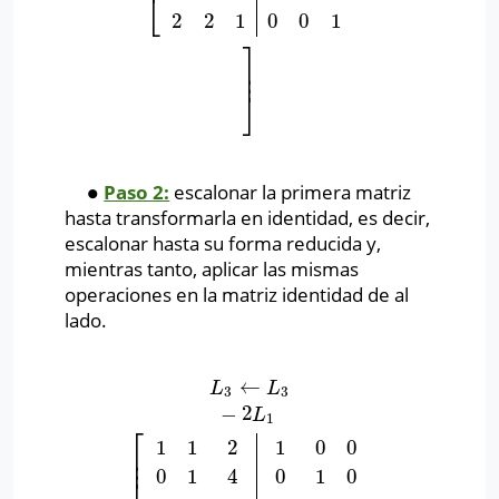
⎣
2
2
1
0
0
1
⎤
⎥
⎥
⎦
∙
Paso 2:
escalonar la primera matriz
∙
hasta transformarla en identidad, es decir,
escalonar hasta su forma reducida y,
mientras tanto, aplicar las mismas
operaciones en la matriz identidad de al
lado.
←
L
3
←
L
3
−
2
L
1
[
1
1
2
1
0
0
0
1
4
0
1
0
0
0
−
3
−
2
0
1
]
L
L
3
3
−
2
L
1
⎡
1
1
2
1
0
0
⎢
⎢
0
1
4
0
1
0