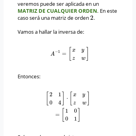
veremos puede ser aplicada en un
MATRIZ DE CUALQUIER ORDEN
. En este
2
caso será una matriz de orden
.
2
Vamos a hallar la inversa de:
[
]
x
y
−
1
=
A
−
1
=
[
x
y
z
w
]
A
z
w
Entonces:
2
1
[
]
[
]
x
y
⋅
[
2
1
0
4
]
⋅
[
x
y
z
w
]
=
[
1
0
0
1
]
0
4
z
w
1
0
[
]
=
0
1