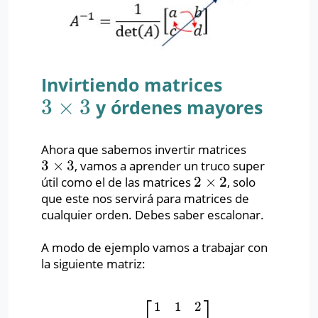
Invirtiendo matrices
3
×
3
y órdenes mayores
3
×
3
Ahora que sabemos invertir matrices
3
×
3
, vamos a aprender un truco super
3
×
3
2
×
2
útil como el de las matrices
, solo
2
×
2
que este nos servirá para matrices de
cualquier orden. Debes saber escalonar.
A modo de ejemplo vamos a trabajar con
la siguiente matriz:
⎡
⎤
1
1
2