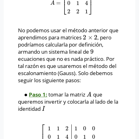
⎢
⎥
=
0
1
4
A
=
[
1
1
2
0
1
4
2
2
1
]
A
⎣
⎦
2
2
1
No podemos usar el método anterior que
2
×
2
aprendimos para matrices
, pero
2
×
2
podríamos calcularla por definición,
9
armando un sistema lineal de
9
ecuaciones que no es nada práctico. Por
tal razón es que usaremos el método del
escalonamiento (Gauss). Solo debemos
seguir los siguiente pasos:
∙
Paso 1:
tomar la matriz
que
∙
A
A
queremos invertir y colocarla al lado de la
identidad
I
I
⎡
1
1
2
1
0
0
⎢
⎢
0
1
4
0
1
0
[
1
1
2
1
0
0
0
1
4
0
1
0
2
2
1
0
0
1
]