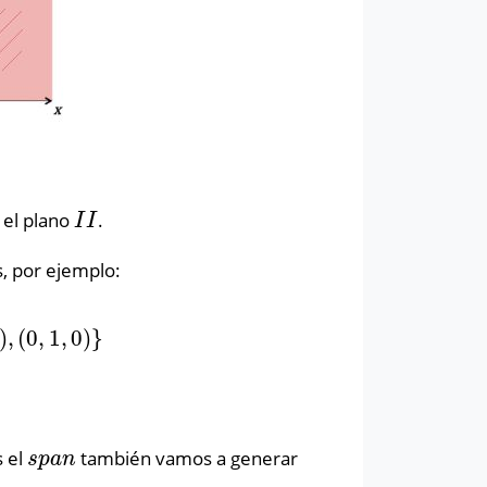
 el plano
.
I
I
I
I
s, por ejemplo:
)
,
(
0
,
1
,
0
)
}
(
0
,
1
,
0
)
}
 el
también vamos a generar
s
p
a
n
s
p
a
n