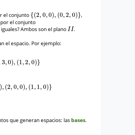
{
(
2
,
0
,
0
)
,
(
0
,
2
,
0
)
}
r el conjunto
,
{
(
2
,
0
,
0
)
,
(
0
,
2
,
0
)
}
por el conjunto
n iguales? Ambos son el plano
.
I
I
I
I
n el espacio. Por ejemplo:
,
3
,
0
)
,
(
1
,
2
,
0
)
}
,
0
)
,
(
1
,
2
,
0
)
}
)
,
(
2
,
0
,
0
)
,
(
1
,
1
,
0
)
}
(
2
,
0
,
0
)
,
(
1
,
1
,
0
)
}
untos que generan espacios: las
bases
.