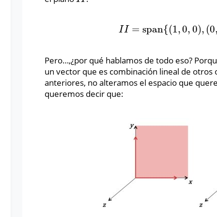
=
span
{
(
1
,
0
,
0
)
,
(
0
I
I
=
span
{
(
1
,
0
,
0
)
,
(
0
,
1
I
I
Pero…,¿por qué hablamos de todo eso? Porq
un vector que es combinación lineal de otros
anteriores, no alteramos el espacio que que
queremos decir que: