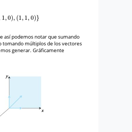
,
1
,
0
)
,
(
1
,
1
,
0
)
}
,
0
)
,
(
1
,
1
,
0
)
}
ue así podemos notar que sumando
 o tomando múltiplos de los vectores
remos generar. Gráficamente