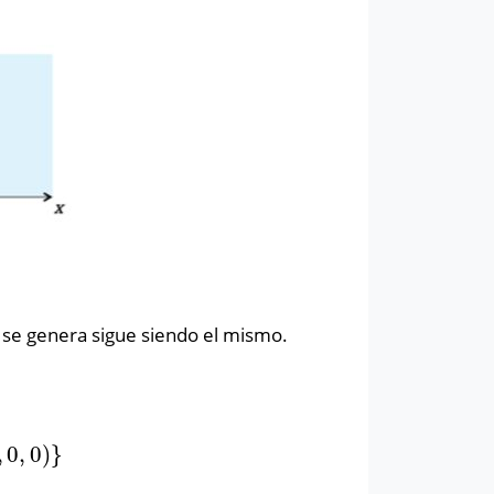
 se genera sigue siendo el mismo.
,
0
,
0
)
}
,
0
)
}