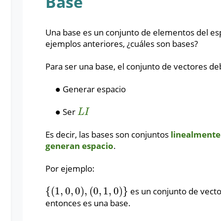
Base
Una base es un conjunto de elementos del espa
ejemplos anteriores, ¿cuáles son bases?
Para ser una base, el conjunto de vectores de
∙
Generar espacio
∙
∙
Ser
∙
L
I
L
I
Es decir, las bases son conjuntos
linealmente
generan espacio
.
Por ejemplo:
{
(
1
,
0
,
0
)
,
(
0
,
1
,
0
)
}
es un conjunto de vect
{
(
1
,
0
,
0
)
,
(
0
,
1
,
0
)
}
entonces es una base.