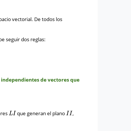
cio vectorial. De todos los
be seguir dos reglas:
 independientes de vectores que
ores
que generan el plano
,
L
I
I
I
L
I
I
I