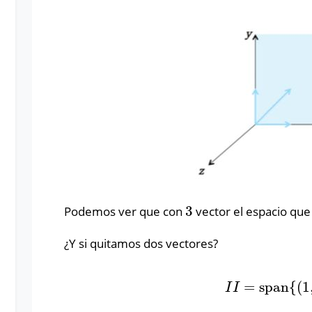
3
Podemos ver que con
vector el espacio que
3
¿Y si quitamos dos vectores?
=
span
{
(
1
I
I
=
span
{
(
1
,
0
I
I