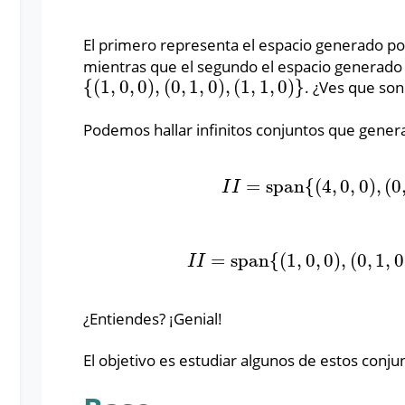
El primero representa el espacio generado po
mientras que el segundo el espacio generado 
{
(
1
,
0
,
0
)
,
(
0
,
1
,
0
)
,
(
1
,
1
,
0
)
}
. ¿Ves que so
{
(
1
,
0
,
0
)
,
(
0
,
1
,
0
)
,
(
1
,
1
,
0
)
}
Podemos hallar infinitos conjuntos que genera
=
span
{
(
4
,
0
,
0
)
,
(
0
I
I
=
span
{
(
4
,
0
,
0
)
,
(
0
,
3
I
I
=
span
{
(
1
,
0
,
0
)
,
(
0
,
1
,
0
I
I
=
span
{
(
1
,
0
,
0
)
,
(
0
,
1
,
0
)
,
I
I
¿Entiendes? ¡Genial!
El objetivo es estudiar algunos de estos conj