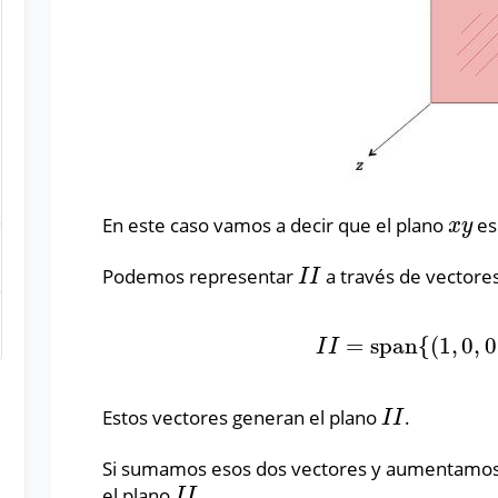
En este caso vamos a decir que el plano
es
x
y
x
y
Podemos representar
a través de vectore
I
I
I
I
=
span
{
(
1
,
0
,
0
I
I
=
span
{
(
1
,
0
,
0
)
,
I
I
Estos vectores generan el plano
.
I
I
I
I
Si sumamos esos dos vectores y aumentamos
el plano
.
I
I
I
I