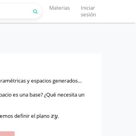
Materias
Iniciar
sesión
aramétricas y espacios generados…
pacio es una base? ¿Qué necesita un
emos definir el plano
.
x
y
x
y