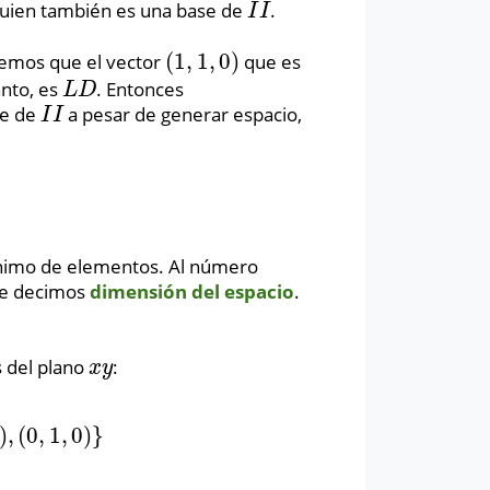
quien también es una base de
.
I
I
I
I
(
1
,
1
,
0
)
nemos que el vector
que es
(
1
,
1
,
0
)
anto, es
. Entonces
L
D
L
D
se de
a pesar de generar espacio,
I
I
I
I
nimo de elementos. Al número
le decimos
dimensión del espacio
.
s del plano
:
x
y
x
y
)
,
(
0
,
1
,
0
)
}
(
0
,
1
,
0
)
}