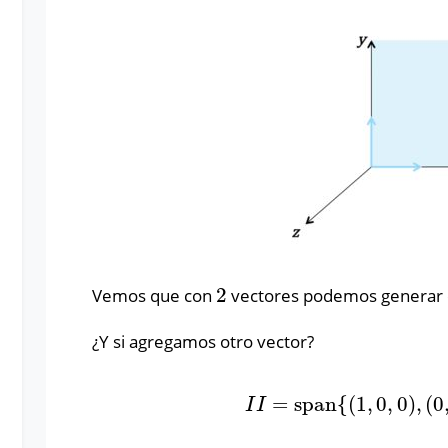
2
Vemos que con
vectores podemos generar 
2
¿Y si agregamos otro vector?
=
span
{
(
1
,
0
,
0
)
,
(
0
I
I
=
span
{
(
1
,
0
,
0
)
,
(
0
,
1
I
I