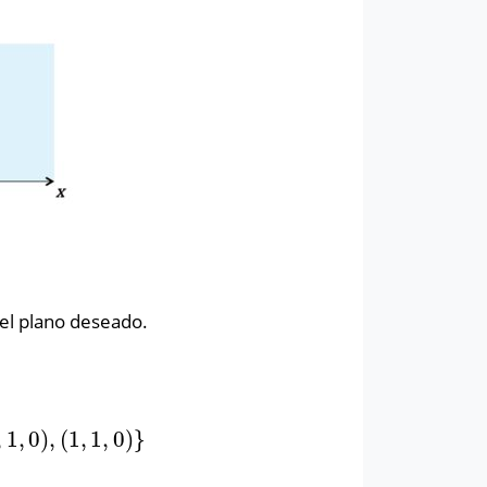
el plano deseado.
,
1
,
0
)
,
(
1
,
1
,
0
)
}
,
0
)
,
(
1
,
1
,
0
)
}