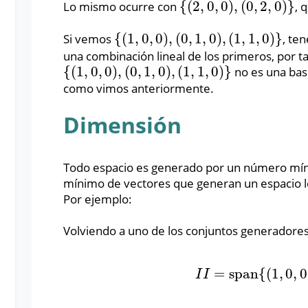
{
(
2
,
0
,
0
)
,
(
0
,
2
,
0
)
}
Lo mismo ocurre con
, 
{
(
2
,
0
,
0
)
,
(
0
,
2
,
0
)
}
{
(
1
,
0
,
0
)
,
(
0
,
1
,
0
)
,
(
1
,
1
,
0
)
}
Si vemos
, te
{
(
1
,
0
,
0
)
,
(
0
,
1
,
0
)
,
(
1
,
1
,
0
)
}
una combinación lineal de los primeros, por t
{
(
1
,
0
,
0
)
,
(
0
,
1
,
0
)
,
(
1
,
1
,
0
)
}
no es una ba
{
(
1
,
0
,
0
)
,
(
0
,
1
,
0
)
,
(
1
,
1
,
0
)
}
como vimos anteriormente.
Dimensión
Todo espacio es generado por un número mí
mínimo de vectores que generan un espacio 
Por ejemplo:
Volviendo a uno de los conjuntos generadore
=
span
{
(
1
,
0
,
0
I
I
=
span
{
(
1
,
0
,
0
)
,
I
I