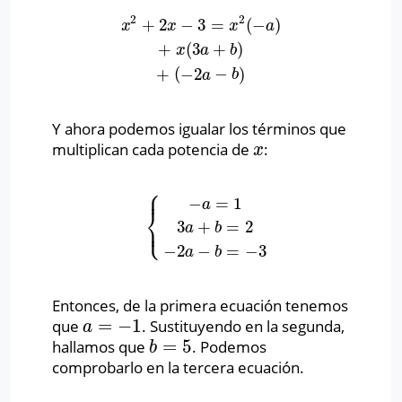
2
2
+
2
−
3
=
(
−
)
x
2
+
2
x
−
3
=
x
2
(
−
a
)
+
x
(
3
a
+
b
)
+
(
−
2
a
−
b
)
x
x
x
a
+
(
3
+
)
x
a
b
+
(
−
2
−
)
a
b
Y ahora podemos igualar los términos que
multiplican cada potencia de
:
x
x
⎧
⎪
−
=
1
a
⎨
⎩
⎪
3
+
=
2
{
−
a
=
1
3
a
+
b
=
2
−
2
a
−
b
=
−
3
a
b
−
2
−
=
−
3
a
b
Entonces, de la primera ecuación tenemos
=
−
1
que
. Sustituyendo en la segunda,
a
=
−
1
a
=
5
hallamos que
. Podemos
b
=
5
b
comprobarlo en la tercera ecuación.