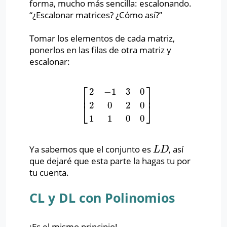
forma, mucho más sencilla: escalonando.
“¿Escalonar matrices? ¿Cómo así?”
Tomar los elementos de cada matriz,
ponerlos en las filas de otra matriz y
escalonar:
⎡
⎤
2
−
1
3
0
⎢
⎥
2
0
2
0
[
2
−
1
3
0
2
0
2
0
1
1
0
0
]
⎣
⎦
1
1
0
0
Ya sabemos que el conjunto es
, así
L
D
L
D
que dejaré que esta parte la hagas tu por
tu cuenta.
CL y DL con Polinomios
¡Es el mismo principio!