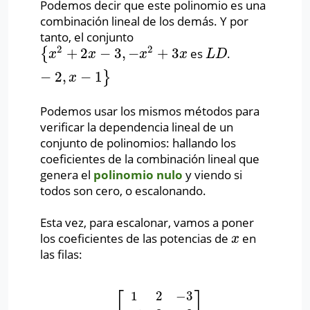
Podemos decir que este polinomio es una
combinación lineal de los demás. Y por
tanto, el conjunto
2
2
+
2
−
3
,
−
+
3
{
es
.
{
x
2
+
2
x
−
3
,
−
x
2
+
3
x
−
2
,
x
−
1
}
L
D
x
x
x
x
L
D
−
2
,
−
1
}
x
Podemos usar los mismos métodos para
verificar la dependencia lineal de un
conjunto de polinomios: hallando los
coeficientes de la combinación lineal que
genera el
polinomio nulo
y viendo si
todos son cero, o escalonando.
Esta vez, para escalonar, vamos a poner
los coeficientes de las potencias de
en
x
x
las filas:
⎡
⎤
1
2
−
3