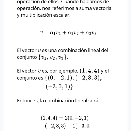
operación de ellos. Cuando hablamos de
operación, nos referimos a suma vectorial
y multiplicación escalar.
=
+
+
v
=
α
1
v
1
+
α
2
v
2
+
α
3
v
3
v
α
v
α
v
α
v
1
1
2
2
3
3
El vector
es una combinación lineal del
v
v
{
,
,
}
conjunto
.
{
v
1
,
v
2
,
v
3
}
v
v
v
1
2
3
(
1
,
4
,
4
)
El vector
es, por ejemplo,
y el
v
(
1
,
4
,
4
)
v
{
(
0
,
−
2
,
1
)
,
(
−
2
,
8
,
3
)
,
conjunto es
.
{
(
0
,
−
2
,
1
)
,
(
−
2
,
8
,
3
)
,
(
−
3
,
0
,
1
)
}
(
−
3
,
0
,
1
)
}
Entonces, la combinación lineal será:
(
1
,
4
,
4
)
=
2
(
0
,
−
2
,
1
)
(
1
,
4
,
4
)
=
2
(
0
,
−
2
,
1
)
+
(
−
2
,
8
,
3
)
−
1
(
−
3
,
0
,
1
)
+
(
−
2
,
8
,
3
)
−
1
(
−
3
,
0
,