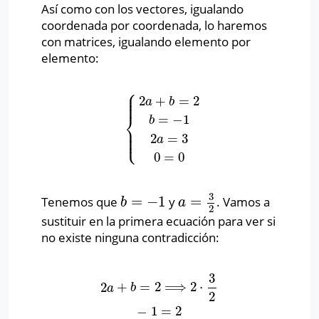
Así como con los vectores, igualando
coordenada por coordenada, lo haremos
con matrices, igualando elemento por
elemento:
⎧
⎪
⎪
2
+
=
2
⎪
a
b
⎨
=
−
1
b
⎪
{
2
a
+
b
=
2
b
=
−
1
2
a
=
3
0
=
0
⎪
⎩
⎪
2
=
3
a
0
=
0
3
=
−
1
=
Tenemos que
y
. Vamos a
b
=
−
1
a
=
3
2
b
a
2
sustituir en la primera ecuación para ver si
no existe ninguna contradicción:
3
2
+
=
2
⟹
2
⋅
2
a
+
b
=
2
⟹
2
⋅
3
2
−
1
=
2
a
b
2
−
1
=
2