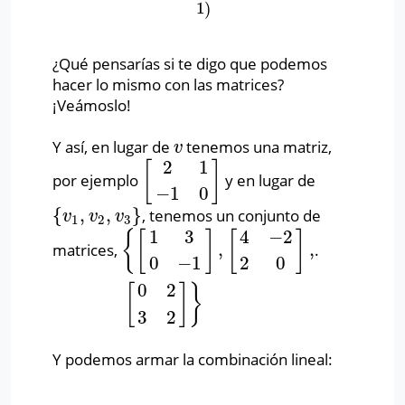
1
)
¿Qué pensarías si te digo que podemos
hacer lo mismo con las matrices?
¡Veámoslo!
Y así, en lugar de
tenemos una matriz,
v
v
2
1
[
]
por ejemplo
y en lugar de
[
2
1
−
1
0
]
−
1
0
{
,
,
}
, tenemos un conjunto de
{
v
1
,
v
2
,
v
3
}
v
v
v
1
2
3
1
3
4
−
2
{
[
]
[
]
,
,
matrices,
.
{
[
1
3
0
−
1
]
,
[
4
−
2
2
0
]
,
[
0
2
3
2
]
}
0
−
1
2
0
0
2
[
]
}
3
2
Y podemos armar la combinación lineal: