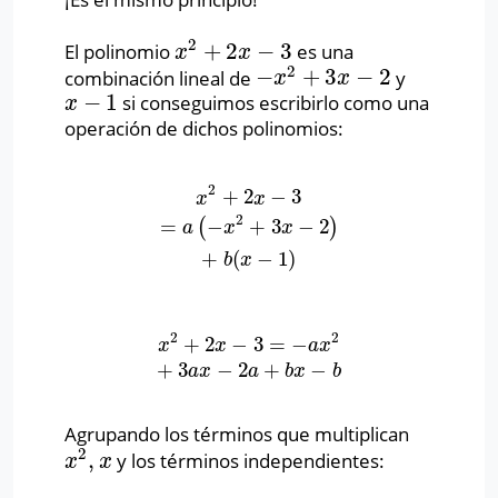
2
+
2
−
3
El polinomio
es una
x
2
+
2
x
−
3
x
x
2
−
+
3
−
2
combinación lineal de
y
−
x
2
+
3
x
−
2
x
x
−
1
si conseguimos escribirlo como una
x
−
1
x
operación de dichos polinomios:
2
+
2
−
3
x
2
+
2
x
−
3
=
a
(
−
x
2
+
3
x
−
2
)
+
b
(
x
−
1
)
x
x
2
=
−
+
3
−
2
(
)
a
x
x
+
(
−
1
)
b
x
2
2
+
2
−
3
=
−
x
2
+
2
x
−
3
=
−
a
x
2
+
3
a
x
−
2
a
+
b
x
−
b
x
x
a
x
+
3
−
2
+
−
a
x
a
b
x
b
Agrupando los términos que multiplican
2
,
y los términos independientes:
x
2
,
x
x
x