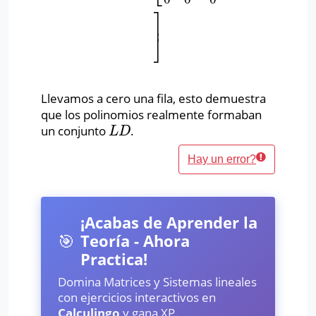
⎤
⎥
⎦
Llevamos a cero una fila, esto demuestra
que los polinomios realmente formaban
un conjunto
.
L
D
L
D
Hay un error?
¡Acabas de Aprender la
🎯
Teoría - Ahora
Practica!
Domina Matrices y Sistemas lineales
con ejercicios interactivos en
Calculingo
y gana XP.