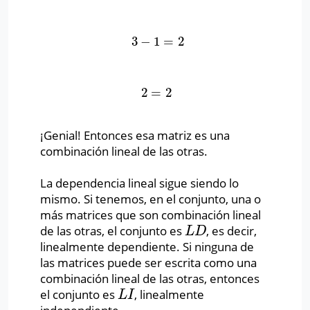
3
−
1
=
2
3
−
1
=
2
2
=
2
2
=
2
¡Genial! Entonces esa matriz es una
combinación lineal de las otras.
La dependencia lineal sigue siendo lo
mismo. Si tenemos, en el conjunto, una o
más matrices que son combinación lineal
de las otras, el conjunto es
, es decir,
L
D
L
D
linealmente dependiente. Si ninguna de
las matrices puede ser escrita como una
combinación lineal de las otras, entonces
el conjunto es
, linealmente
L
I
L
I