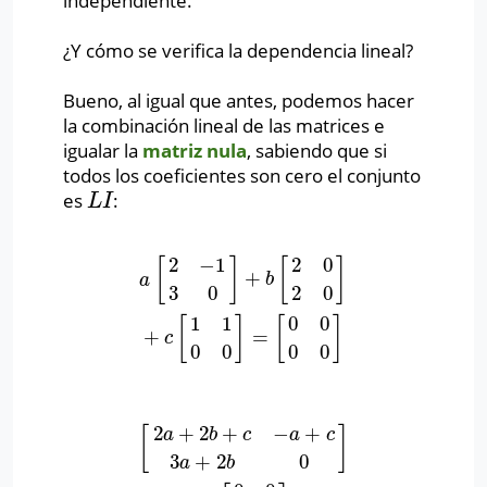
independiente.
¿Y cómo se verifica la dependencia lineal?
Bueno, al igual que antes, podemos hacer
la combinación lineal de las matrices e
igualar la
matriz nula
, sabiendo que si
todos los coeficientes son cero el conjunto
es
:
L
I
L
I
2
−
1
2
0
[
]
[
]
+
a
[
2
−
1
3
0
]
+
b
[
2
0
2
0
]
+
c
[
1
1
0
0
]
=
[
0
0
0
0
]
a
b
3
0
2
0
1
1
0
0
[
]
[
]
+
=
c
0
0
0
0
2
+
2
+
−
+
[
]
a
b
c
a
c
[
2
a
+
2
b
+
c
−
a
+
c
3
a
+
2
b
0
]
=
[
0
0
0
0
]
3
+
2
0
a
b