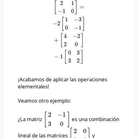
2
1
[
]
=
[
2
1
−
1
0
]
=
−
2
[
1
−
3
0
−
1
]
+
[
4
−
2
2
0
]
−
1
[
0
3
3
2
]
−
1
0
1
−
3
[
]
−
2
0
−
1
4
−
2
[
]
+
2
0
0
3
[
]
−
1
3
2
¡Acabamos de aplicar las operaciones
elementales!
Veamos otro ejemplo:
2
−
1
[
]
¿La matriz
es una combinación
[
2
−
1
3
0
]
3
0
2
0
[
]
lineal de las matrices
y
[
2
0
2
0
]