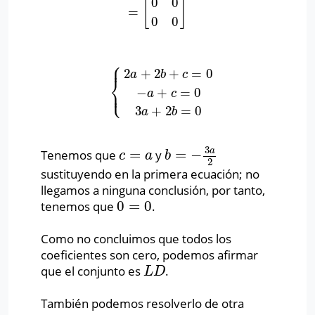
0
0
[
]
=
0
0
⎧
⎪
2
+
2
+
=
0
a
b
c
⎨
⎩
⎪
−
+
=
0
{
2
a
+
2
b
+
c
=
0
−
a
+
c
=
0
3
a
+
2
b
=
0
a
c
3
+
2
=
0
a
b
3
a
=
=
−
Tenemos que
y
c
=
a
b
=
−
3
a
2
c
a
b
2
sustituyendo en la primera ecuación; no
llegamos a ninguna conclusión, por tanto,
0
=
0
tenemos que
.
0
=
0
Como no concluimos que todos los
coeficientes son cero, podemos afirmar
que el conjunto es
.
L
D
L
D
También podemos resolverlo de otra