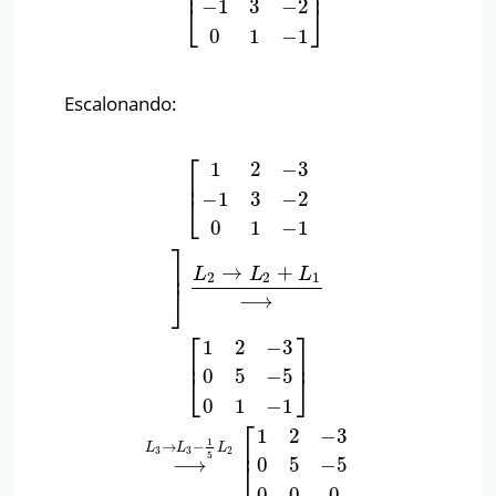
⎢
⎥
−
1
3
−
2
[
1
2
−
3
−
1
3
−
2
0
1
−
1
]
⎣
⎦
0
1
−
1
Escalonando:
⎡
1
2
−
3
⎢
−
1
3
−
2
[
1
2
−
3
−
1
3
−
2
0
1
−
1
]
L
2
→
L
2
+
L
1
⟶
[
1
2
−
3
0
5
−
5
0
1
−
1
]
⟶
L
3
⎣
0
1
−
1
⎤
⎥
→
+
L
L
L
2
2
1
⎦
⟶
⎡
⎤
1
2
−
3
⎢
⎥
0
5
−
5
⎣
⎦
0
1
−
1
⎡
1
2
−
3
1
⎢
→
−
L
L
L
3
3
2
5
⟶
0
5
−
5
⎣
0
0
0