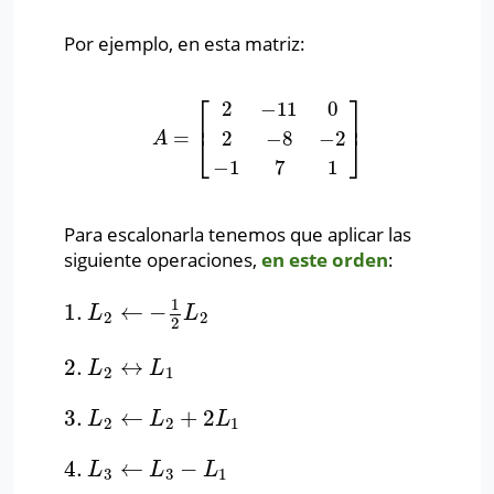
Por ejemplo, en esta matriz:
⎡
⎤
2
−
11
0
⎢
⎥
=
2
−
8
−
2
A
=
[
2
−
11
0
2
−
8
−
2
−
1
7
1
]
A
⎣
⎦
−
1
7
1
Para escalonarla tenemos que aplicar las
siguiente operaciones,
en este orden
:
1
1.
←
−
1.
L
2
←
−
1
2
L
2
L
L
2
2
2
2.
↔
2.
L
2
↔
L
1
L
L
2
1
3.
←
+
2
3.
L
2
←
L
2
+
2
L
1
L
L
L
2
2
1
4.
←
−
4.
L
3
←
L
3
−
L
1
L
L
L
3
3
1