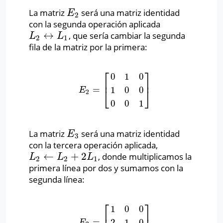
La matriz
será una matriz identidad
E
2
E
2
con la segunda operación aplicada
↔
, que sería cambiar la segunda
L
2
↔
L
1
L
L
2
1
fila de la matriz por la primera:
⎡
⎤
0
1
0
⎢
⎥
=
1
0
0
E
2
=
[
0
1
0
1
0
0
0
0
1
]
E
⎣
⎦
2
0
0
1
La matriz
será una matriz identidad
E
3
E
3
con la tercera operación aplicada,
←
+
2
, donde multiplicamos la
L
2
←
L
2
+
2
L
1
L
L
L
2
2
1
primera línea por dos y sumamos con la
segunda línea:
⎡
⎤
1
0
0
=
2
1
0
E
3
=
[
1
0
0
2
1
0
0
0
1
]
E