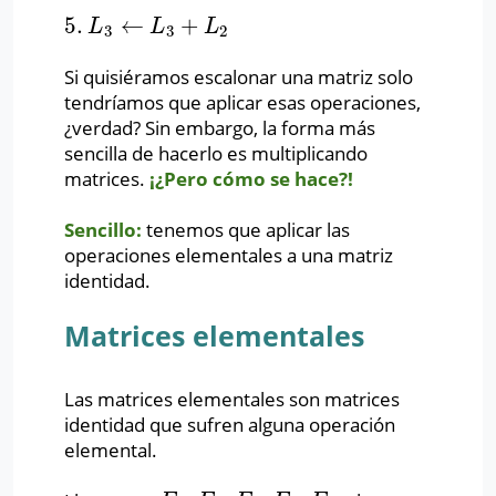
5.
←
+
5.
L
3
←
L
3
+
L
2
L
L
L
3
3
2
Si quisiéramos escalonar una matriz solo
tendríamos que aplicar esas operaciones,
¿verdad? Sin embargo, la forma más
sencilla de hacerlo es multiplicando
matrices.
¡¿Pero cómo se hace?!
Sencillo:
tenemos que aplicar las
operaciones elementales a una matriz
identidad.
Matrices elementales
Las matrices elementales son matrices
identidad que sufren alguna operación
elemental.