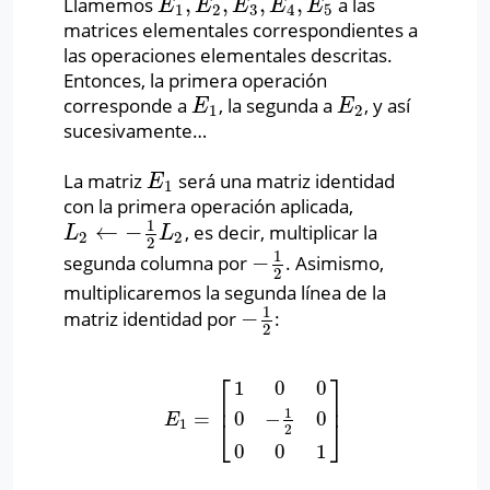
,
,
,
,
Llamemos
a las
E
1
,
E
2
,
E
3
,
E
4
,
E
5
E
E
E
E
E
1
2
3
4
5
matrices elementales correspondientes a
las operaciones elementales descritas.
Entonces, la primera operación
corresponde a
, la segunda a
, y así
E
1
E
2
E
E
1
2
sucesivamente…
La matriz
será una matriz identidad
E
1
E
1
con la primera operación aplicada,
1
←
−
, es decir, multiplicar la
L
2
←
−
1
2
L
2
L
L
2
2
2
1
−
segunda columna por
. Asimismo,
−
1
2
2
multiplicaremos la segunda línea de la
1
−
matriz identidad por
:
−
1
2
2
⎡
⎤
1
0
0
⎢
⎥
1
=
0
−
0
E
1
=
[
1
0
0
0
−
1
2
0
0
0
1
]
E
⎣
⎦
1
2
0
0
1