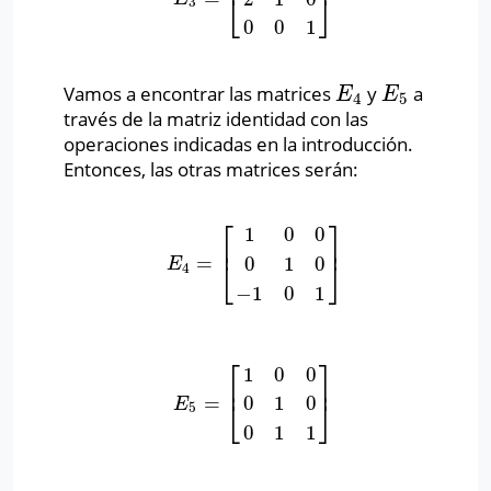
⎢
⎥
⎣
⎦
3
0
0
1
Vamos a encontrar las matrices
y
a
E
4
E
5
E
E
4
5
través de la matriz identidad con las
operaciones indicadas en la introducción.
Entonces, las otras matrices serán:
⎡
⎤
1
0
0
⎢
⎥
=
0
1
0
E
4
=
[
1
0
0
0
1
0
−
1
0
1
]
E
⎣
⎦
4
−
1
0
1
⎡
⎤
1
0
0
⎢
⎥
=
0
1
0
E
5
=
[
1
0
0
0
1
0
0
1
1
]
E
⎣
⎦
5
0
1
1