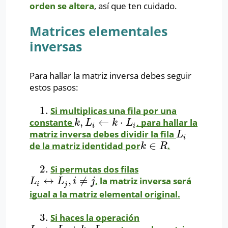
orden se altera
, así que ten cuidado.
Matrices elementales
inversas
Para hallar la matriz inversa debes seguir
estos pasos:
1.
Si multiplicas una fila por una
1.
,
←
⋅
constante
, para hallar la
k
,
L
i
←
k
⋅
L
i
k
L
k
L
i
i
matriz inversa debes dividir la fila
L
i
L
i
∈
de la matriz identidad por
.
k
∈
R
k
R
2.
Si permutas dos filas
2.
↔
,
≠
, la matriz inversa será
L
i
↔
L
j
,
i
≠
j
L
L
i
j
i
j
igual a la matriz elemental original.
3.
Si haces la operación
3.