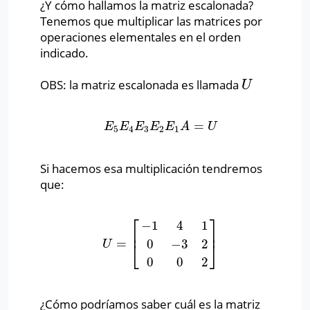
¿Y cómo hallamos la matriz escalonada?
Tenemos que multiplicar las matrices por
operaciones elementales en el orden
indicado.
OBS: la matriz escalonada es llamada
U
U
=
E
5
E
4
E
3
E
2
E
1
A
=
U
E
E
E
E
E
A
U
5
4
3
2
1
Si hacemos esa multiplicación tendremos
que:
⎡
⎤
−
1
4
1
⎢
⎥
=
0
−
3
2
U
=
[
−
1
4
1
0
−
3
2
0
0
2
]
U
⎣
⎦
0
0
2
¿Cómo podríamos saber cuál es la matriz