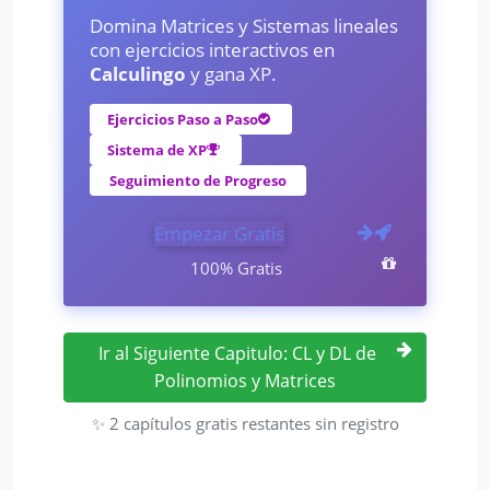
Domina Matrices y Sistemas lineales
con ejercicios interactivos en
Calculingo
y gana XP.
Ejercicios Paso a Paso
Sistema de XP
Seguimiento de Progreso
Empezar Gratis
100% Gratis
Ir al Siguiente Capitulo: CL y DL de
Polinomios y Matrices
✨ 2 capítulos gratis restantes sin registro