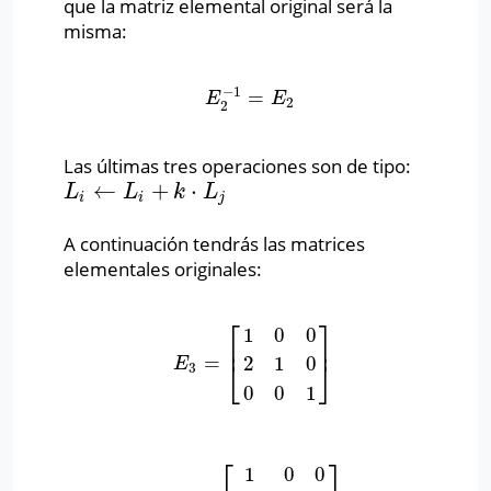
que la matriz elemental original será la
misma:
−
1
=
E
2
−
1
=
E
2
E
E
2
2
Las últimas tres operaciones son de tipo:
←
+
⋅
L
i
←
L
i
+
k
⋅
L
j
L
L
k
L
i
i
j
A continuación tendrás las matrices
elementales originales:
⎡
⎤
1
0
0
⎢
⎥
=
2
1
0
E
3
=
[
1
0
0
2
1
0
0
0
1
]
E
⎣
⎦
3
0
0
1
⎡
⎤
1
0
0