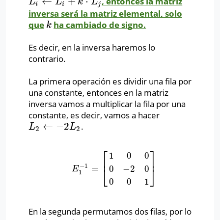
←
+
⋅
, entonces la matriz
L
i
←
L
i
+
k
⋅
L
j
L
L
k
L
i
i
j
inversa será la matriz elemental, solo
que
ha cambiado de signo.
k
k
Es decir, en la inversa haremos lo
contrario.
La primera operación es dividir una fila por
una constante, entonces en la matriz
inversa vamos a multiplicar la fila por una
constante, es decir, vamos a hacer
←
−
2
.
L
2
←
−
2
L
2
L
L
2
2
⎡
⎤
1
0
0
⎢
⎥
−
1
=
0
−
2
0
E
1
−
1
=
[
1
0
0
0
−
2
0
0
0
1
]
E
⎣
⎦
1
0
0
1
En la segunda permutamos dos filas, por lo