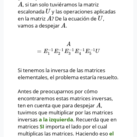
, si tan solo tuviéramos la matriz
A
A
escalonada
y las operaciones aplicadas
U
U
en la matriz
? De la ecuación de
,
A
U
A
U
vamos a despejar
.
A
A
A
=
E
1
−
1
E
2
−
1
E
3
−
1
E
4
−
1
E
5
−
1
U
A
−
1
−
1
−
1
−
1
−
1
=
E
E
E
E
E
U
3
1
2
5
4
Si tenemos la inversa de las matrices
elementales, el problema estaría resuelto.
Antes de preocuparnos por cómo
encontraremos estas matrices inversas,
ten en cuenta que para despejar
,
A
A
tuvimos que multiplicar por las matrices
inversas
a la izquierda
. Recuerda que en
matrices
SI
importa el lado por el cual
multiplicas las matrices. Haciendo eso
el