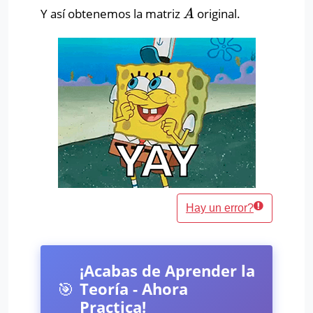
Y así obtenemos la matriz
original.
A
A
Hay un error?
¡Acabas de Aprender la
🎯
Teoría - Ahora
Practica!