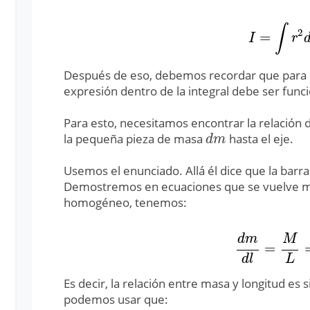
∫
2
=
I
=
∫
r
2
d
m
I
r
Después de eso, debemos recordar que para re
expresión dentro de la integral debe ser funci
Para esto, necesitamos encontrar la relación
la pequeña pieza de masa
hasta el eje.
d
m
d
m
Usemos el enunciado. Allá él dice que la barr
Demostremos en ecuaciones que se vuelve má
homogéneo, tenemos:
d
m
M
=
d
m
d
l
=
M
L
=
d
l
L
Es decir, la relación entre masa y longitud e
podemos usar que: