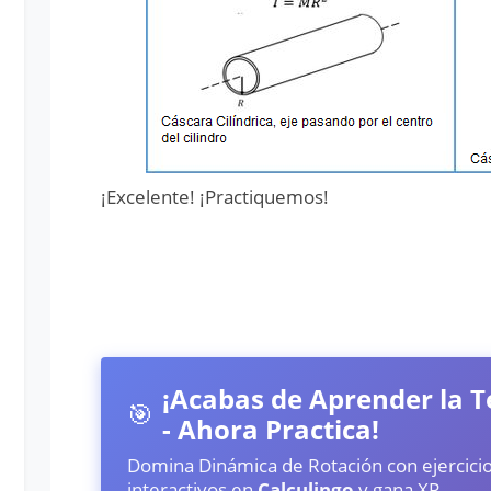
¡Excelente! ¡Practiquemos!
¡Acabas de Aprender la T
🎯
- Ahora Practica!
Domina Dinámica de Rotación con ejercici
interactivos en
Calculingo
y gana XP.