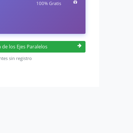
100% Gratis
 de los Ejes Paralelos
ntes sin registro