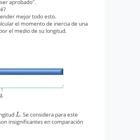
 ser aprobado".
ré?
ender mejor todo esto.
lcular el momento de inercia de una
por el medio de su longitud.
ongitud
. Se considera para este
L
L
 son insignificantes en comparación