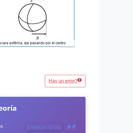
Hay un error?
eoría
os
Empezar Gratis