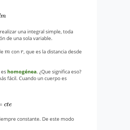
d
m
alizar una integral simple, toda
ón de una sola variable.
 de
con
, que es la distancia desde
m
r
m
r
a es
homogénea
. ¿Que significa eso?
s fácil. Cuando un cuerpo es
=
c
t
e
c
t
e
s siempre constante. De este modo