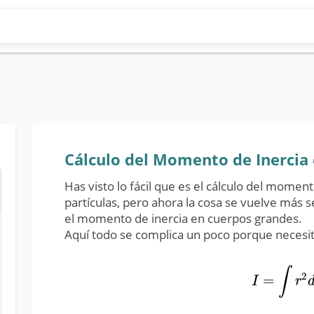
Cálculo del Momento de Inercia
Has visto lo fácil que es el cálculo del momen
partículas, pero ahora la cosa se vuelve más 
el momento de inercia en cuerpos grandes.
Aquí todo se complica un poco porque necesitas
∫
2
=
I
=
∫
r
2
d
m
I
r