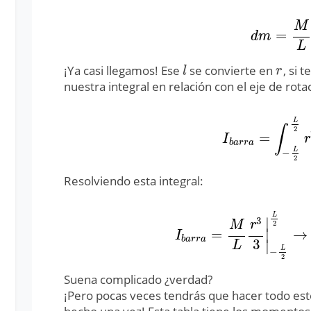
M
=
d
m
=
M
L
d
d
m
L
¡Ya casi llegamos! Ese
se convierte en
, si
l
r
l
r
nuestra integral en relación con el eje de rota
L
∫
2
=
I
b
a
r
r
a
=
∫
−
L
2
L
2
r
I
r
b
a
r
r
a
L
−
2
Resolviendo esta integral:
L
∣
3
M
r
2
=
∣
→
I
b
a
r
r
a
=
M
L
r
3
3
|
−
L
2
L
2
I
b
a
r
r
a
3
∣
L
L
−
2
Suena complicado ¿verdad?
¡Pero pocas veces tendrás que hacer todo est