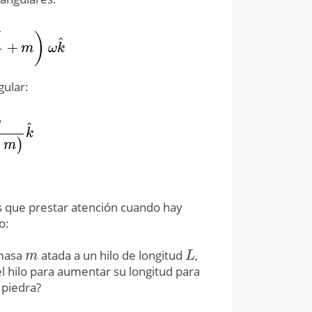
)
^
+
3
+
m
)
ω
k
^
m
ω
k
gular:
v
^
+
m
)
k
^
k
)
m
 que prestar atención cuando hay
o:
 masa
atada a un hilo de longitud
,
m
L
m
L
 el hilo para aumentar su longitud para
 piedra?