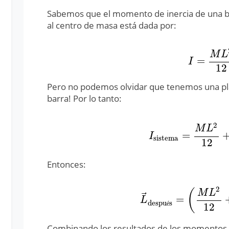
Sabemos que el momento de inercia de una 
al centro de masa está dada por:
M
L
=
I
=
M
L
2
1
I
12
Pero no podemos olvidar que tenemos una pl
barra! Por lo tanto:
2
M
L
=
I
sistema
=
M
L
2
12
I
sistema
12
Entonces:
2
(
M
L
⃗
=
L
→
después
=
(
M
L
2
1
L
despu
s
é
12
Combinando los resultados de los momentos 