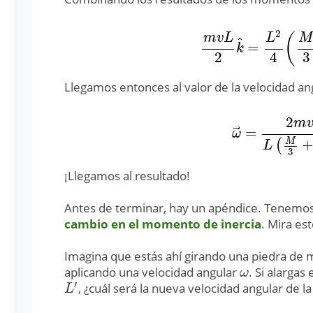
2
(
m
v
L
L
M
^
=
m
v
L
2
k
^
=
L
2
4
(
M
k
2
4
3
Llegamos entonces al valor de la velocidad an
2
m
⃗
=
ω
→
=
2
m
v
L
(
M
3
ω
M
+
(
L
3
¡Llegamos al resultado!
Antes de terminar, hay un apéndice. Tenemos
cambio en el momento de inercia
. Mira est
Imagina que estás ahí girando una piedra de
aplicando una velocidad angular
. Si alargas
ω
ω
′
, ¿cuál será la nueva velocidad angular de la
L
′
L