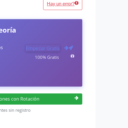
Hay un error?
eoría
os
Empezar Gratis
100% Gratis
siones con Rotación
ntes sin registro