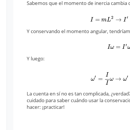
Sabemos que el momento de inercia cambia 
2
′
=
→
I
=
m
L
2
→
I
′
=
I
m
L
I
Y conservando el momento angular, tendríam
′
=
I
ω
=
I
′
ω
′
I
ω
I
Y luego:
I
′
′
=
→
ω
′
=
I
I
ω
→
ω
′
=
L
ω
ω
ω
I
La cuenta en sí no es tan complicada, ¿verd
cuidado para saber cuándo usar la conservaci
hacer: ¡practicar!