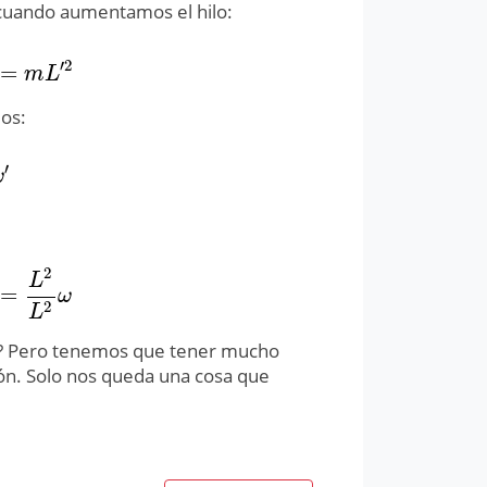
cuando aumentamos el hilo:
′
2
=
m
L
′
2
m
L
os:
′
ω
2
L
=
2
L
2
ω
ω
2
L
ad? Pero tenemos que tener mucho
ón. Solo nos queda una cosa que