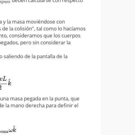
deben calcularse con respecto
despues
spues
ida y la masa moviéndose con
 de la colisión", tal como lo hacíamos
nto, consideramos que los cuerpos
pegados, pero sin considerar la
o saliendo de la pantalla de la
v
L
^
L
2
k
^
k
2
una masa pegada en la punta, que
 de la mano derecha para definir el
^
istema
ω
k
^
ω
k
tema