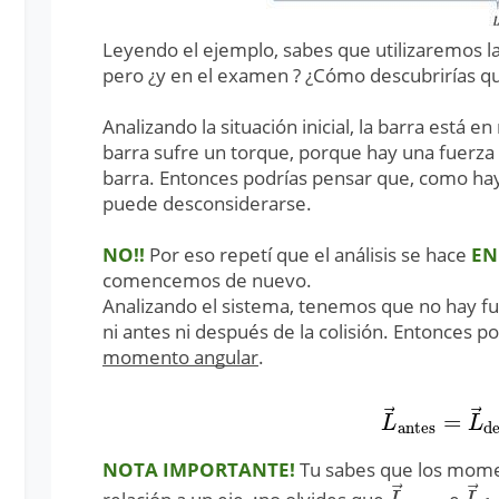
Leyendo el ejemplo, sabes que utilizaremos 
pero ¿y en el examen ? ¿Cómo descubrirías q
Analizando la situación inicial, la barra está e
barra sufre un torque, porque hay una fuerza de
barra. Entonces podrías pensar que, como ha
puede desconsiderarse.
NO!!
Por eso repetí que el análisis se hace
EN
comencemos de nuevo.
Analizando el sistema, tenemos que no hay fu
ni antes ni después de la colisión. Entonces 
momento angular
.
⃗
⃗
=
L
→
antes
=
L
→
L
L
antes
d
NOTA IMPORTANTE!
Tu sabes que los mome
⃗
⃗