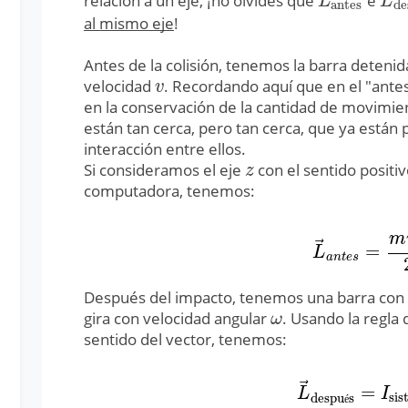
relación a un eje, ¡no olvides que
e
L
→
antes
L
→
L
L
antes
de
al mismo eje
!
Antes de la colisión, tenemos la barra deten
velocidad
. Recordando aquí que en el "antes
v
v
en la conservación de la cantidad de movimie
están tan cerca, pero tan cerca, que ya están 
interacción entre ellos.
Si consideramos el eje
con el sentido positiv
z
z
computadora, tenemos:
m
⃗
=
L
→
a
n
t
e
s
=
m
v
L
a
n
t
e
s
Después del impacto, tenemos una barra con 
gira con velocidad angular
. Usando la regla
ω
ω
sentido del vector, tenemos:
⃗
=
L
→
después
=
I
s
L
I
sis
despu
s
é