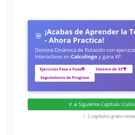
¡Acabas de Aprender la T
🎯
- Ahora Practica!
Domina Dinámica de Rotación con ejercici
interactivos en
Calculingo
y gana XP.
Ejercicios Paso a Paso
Sistema de XP
Seguimiento de Progreso
Ir al Siguiente Capitulo: Coli
✨ 2 capítulos gratis resta