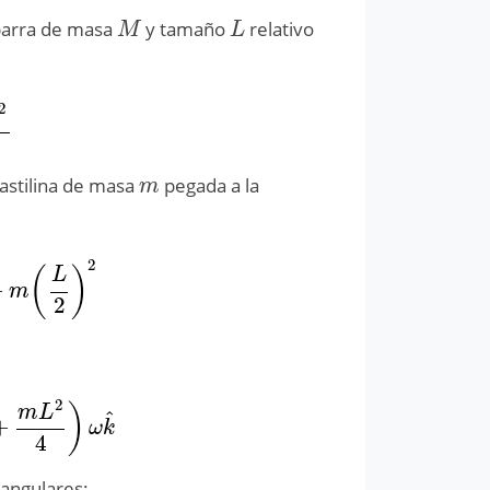
barra de masa
y tamaño
relativo
M
L
M
L
2
2
astilina de masa
pegada a la
m
m
2
(
)
L
+
+
m
(
L
2
)
2
m
2
2
)
m
L
^
+
2
+
m
L
2
4
)
ω
k
^
ω
k
4
angulares: