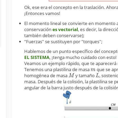
Ok, ese era el concepto en la traslación. Aho
¡Entonces vamos!
El momento lineal se convierte en momento a
conservación
es vectorial
, es decir, la direc
también deben conservarse);
"Fuerzas" se sustituyen por "torques";
Hablemos de un punto específico del concepto
EL SISTEMA
, ¡tenga mucho cuidado con esto!
Veamos un ejemplo rápido, que te aparecerá 
Tenemos una plastilina de masa
que se ap
m
m
homogénea de masa
y tamaño
, sosten
M
L
M
L
masa. Después de la colisión, la plastilina se p
angular de la barra justo después de la colisió