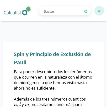
=
Spin y Principio de Exclusión de
Pauli
Para poder describir todos los fenómenos
que ocurren en la naturaleza con el átomo
de hidrógeno, lo que hemos visto hasta
ahora no es suficiente.
Además de los tres números cuánticos
,
y
necesitamos uno más para
n
,
l
m
l
n
l
m
l