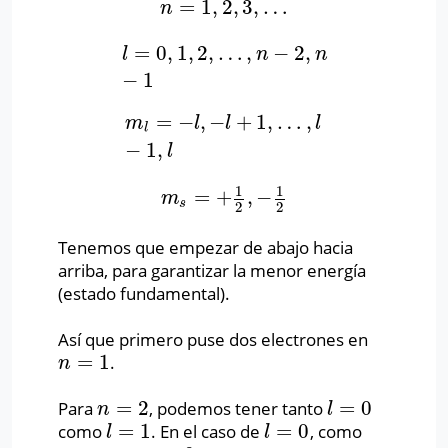
=
1
,
2
,
3
,
…
n
=
1
,
2
,
3
,
…
n
=
0
,
1
,
2
,
…
,
−
2
,
l
=
0
,
1
,
2
,
…
,
n
−
2
,
n
−
1
l
n
n
−
1
=
−
,
−
+
1
,
…
,
m
l
=
−
l
,
−
l
+
1
,
…
,
l
−
1
,
l
m
l
l
l
l
−
1
,
l
1
1
=
+
,
−
m
s
=
+
1
2
,
−
1
2
m
s
2
2
Tenemos que empezar de abajo hacia
arriba, para garantizar la menor energía
(estado fundamental).
Así que primero puse dos electrones en
=
1
.
n
=
1
n
=
2
=
0
Para
, podemos tener tanto
n
=
2
l
=
0
n
l
=
1
=
0
como
.
En el caso de
, como
l
=
1
l
=
0
l
l