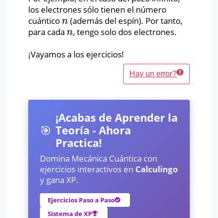
los electrones sólo tienen el número
cuántico
(además del espín). Por tanto,
n
n
para cada
, tengo solo dos electrones.
n
n
¡Vayamos a los ejercicios!
Hay un error?
¡Acabas de Aprender la
🎯
Teoría - Ahora
Practica!
Domina Mecánica Cuántica con
ejercicios interactivos en
Calculingo
y gana XP.
Ejercicios Paso a Paso
Sistema de XP