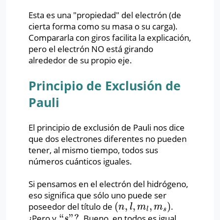
Esta es una "propiedad" del electrón (de
cierta forma como su masa o su carga).
Compararla con giros facilita la explicación,
pero el electrón NO está girando
alrededor de su propio eje.
Principio de Exclusión de
Pauli
El principio de exclusión de Pauli nos dice
que dos electrones diferentes no pueden
tener, al mismo tiempo, todos sus
números cuánticos iguales.
Si pensamos en el electrón del hidrógeno,
eso significa que sólo uno puede ser
(
,
,
,
)
poseedor del título de
.
(
n
,
l
,
m
l
,
m
s
)
n
l
m
m
l
s
“
”
?
¿Pero y
. Bueno, en todos es igual.
“
s
”
?
s