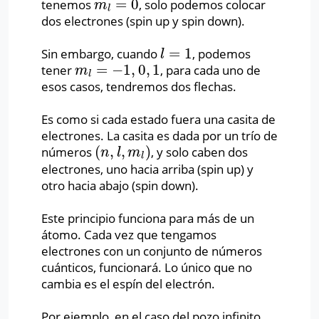
=
0
tenemos
,
solo podemos colocar
m
l
=
0
m
l
dos electrones (spin up y spin down).
=
1
Sin embargo, cuando
, podemos
l
=
1
l
=
−
1
,
0
,
1
tener
,
para cada uno de
m
l
=
−
1
,
0
,
1
m
l
esos casos, tendremos dos flechas.
Es como si cada estado fuera una casita de
electrones. La casita es dada por un trío de
(
,
,
)
números
, y solo caben dos
(
n
,
l
,
m
l
)
n
l
m
l
electrones, uno hacia arriba (spin up) y
otro hacia abajo (spin down).
Este principio funciona para más de un
átomo. Cada vez que tengamos
electrones con un conjunto de números
cuánticos, funcionará. Lo único que no
cambia es el espín del electrón.
Por ejemplo, en el caso del pozo infinito,