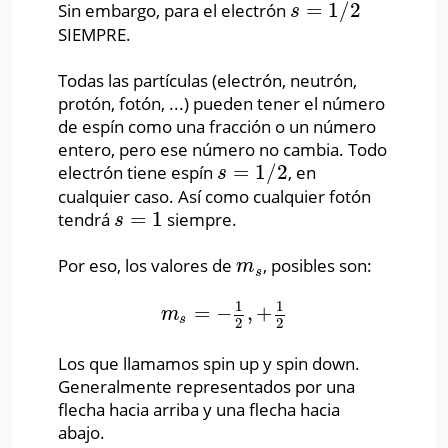
=
1
/
2
Sin embargo, para el electrón
s
=
1
/
2
s
SIEMPRE.
Todas las partículas (electrón, neutrón,
protón, fotón, ...) pueden tener el número
de espín como una fracción o un número
entero, pero ese número no cambia. Todo
=
1
/
2
electrón tiene espín
,
en
s
=
1
/
2
s
cualquier caso. Así como cualquier fotón
=
1
tendrá
siempre.
s
=
1
s
Por eso, los valores de
, posibles son:
m
s
m
s
1
1
=
−
,
+
m
s
=
−
1
2
,
+
1
2
m
s
2
2
Los que llamamos spin up y spin down.
Generalmente representados por una
flecha hacia arriba y una flecha hacia
abajo.