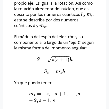
propio eje. Es igual a la rotación. Así como
la rotación alrededor del núcleo, que es
descrita por los números cuánticos
y
,
l
m
l
l
m
l
esta se describe por dos números
cuánticos
y
.
s
m
s
s
m
s
El módulo del espín del electrón y su
componente a lo largo de un “eje
” según
z
z
la misma forma del momento angular:
−
−
−
−
−
−
−
=
(
+
1
)
ℏ
√
S
=
s
(
s
+
1
)
ℏ
S
s
s
=
ℏ
S
z
=
m
s
ℏ
S
m
z
s
Ya que puedo tener
=
−
,
−
+
1
,
…
,
m
s
=
−
s
,
−
s
+
1
,
…
,
s
−
2
,
s
−
1
,
s
m
s
s
s
s
−
2
,
−
1
,
s
s