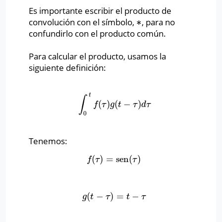
Es importante escribir el producto de
∗
convolución con el símbolo,
, para no
∗
confundirlo con el producto común.
Para calcular el producto, usamos la
siguiente definición:
t
∫
(
)
(
−
)
∫
0
t
f
(
τ
)
g
(
t
−
τ
)
d
τ
f
τ
g
t
τ
d
τ
0
Tenemos:
(
)
=
sen
(
)
f
(
τ
)
=
sen
(
τ
)
f
τ
τ
(
−
)
=
−
g
(
t
−
τ
)
=
t
−
τ
g
t
τ
t
τ