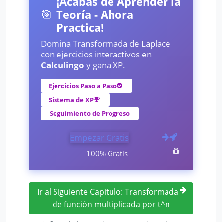
¡Acabas de Aprender la
🎯
Teoría - Ahora
Practica!
Domina Transformada de Laplace
con ejercicios interactivos en
Calculingo
y gana XP.
Ejercicios Paso a Paso
Sistema de XP
Seguimiento de Progreso
Empezar Gratis
100% Gratis
Ir al Siguiente Capitulo: Transformada
de función multiplicada por t^n