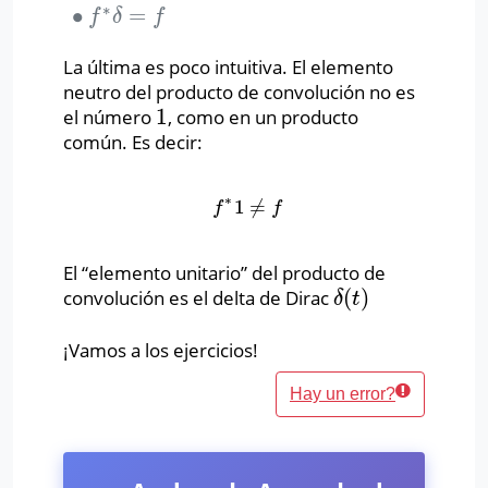
∗
∙
=
∙
f
∗
δ
=
f
f
δ
f
La última es poco intuitiva. El elemento
neutro del producto de convolución no es
1
el número
, como en un producto
1
común. Es decir:
∗
1
≠
f
∗
1
≠
f
f
f
El “elemento unitario” del producto de
(
)
convolución es el delta de Dirac
δ
(
t
)
δ
t
¡Vamos a los ejercicios!
Hay un error?