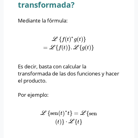
transformada?
Mediante la fórmula:
∗
{
(
)
(
)
}
L
{
f
(
t
)
∗
g
(
t
)
}
=
L
{
f
(
t
)
}
.
L
{
g
(
t
)
}
L
f
t
g
t
=
{
(
)
}
.
{
(
)
}
L
f
t
L
g
t
Es decir, basta con calcular la
transformada de las dos funciones y hacer
el producto.
Por ejemplo:
∗
{
sen
(
)
}
=
{
sen
L
{
sen
(
t
)
∗
t
}
=
L
{
sen
(
t
)
}
⋅
L
{
t
}
L
t
t
L
(
)
}
⋅
{
}
t
L
t