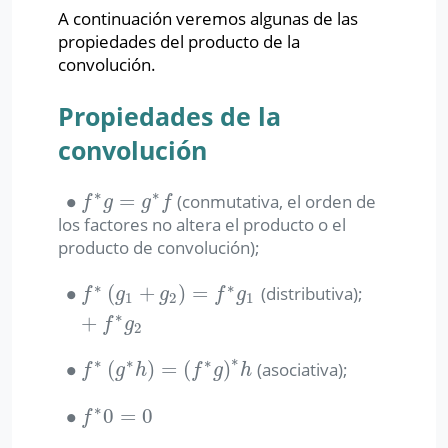
A continuación veremos algunas de las
propiedades del producto de la
convolución.
Propiedades de la
convolución
∗
∗
∙
=
(conmutativa, el orden de
∙
f
∗
g
=
g
∗
f
f
g
g
f
los factores no altera el producto o el
producto de convolución);
∗
∗
∙
(
+
)
=
(distributiva);
∙
f
∗
(
g
1
+
g
2
)
=
f
∗
g
1
+
f
∗
g
2
f
g
g
f
g
1
2
1
∗
+
f
g
2
∗
∗
∗
∗
∙
(
)
=
(
)
(asociativa);
∙
f
∗
(
g
∗
h
)
=
(
f
∗
g
)
∗
h
f
g
h
f
g
h
∗
∙
0
=
0
∙
f
∗
0
=
0
f