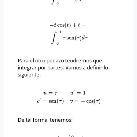
0
−
cos
(
)
+
−
−
t
cos
(
t
)
+
t
−
∫
0
t
τ
sen
(
τ
)
d
τ
t
t
t
t
∫
sen
(
)
τ
τ
d
τ
0
Para el otro pedazo tendremos que
integrar por partes. Vamos a definir lo
siguiente:
′
=
=
1
u
τ
u
u
=
τ
u
′
=
1
v
′
=
sen
(
τ
)
v
=
−
cos
(
τ
)
′
=
sen
(
)
=
−
cos
(
)
v
τ
v
τ
De tal forma, tenemos: