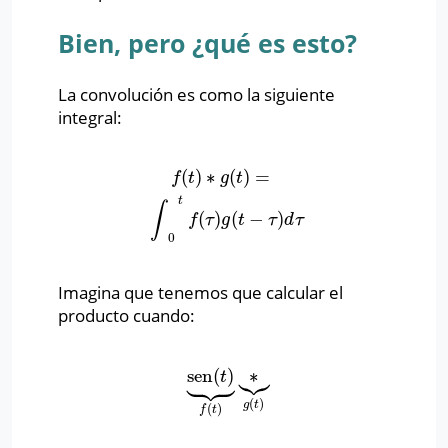
Bien, pero ¿qué es esto?
La convolución es como la siguiente
integral:
(
)
∗
(
)
=
f
(
t
)
∗
g
(
t
)
=
∫
0
t
f
(
τ
)
g
(
t
−
τ
)
d
τ
f
t
g
t
t
∫
(
)
(
−
)
f
τ
g
t
τ
d
τ
0
Imagina que tenemos que calcular el
producto cuando:








sen
(
)
∗
sen
(
t
)
⏟
f
(
t
)
∗
⏟
g
(
t
)
t
(
)
g
t
(
)
f
t