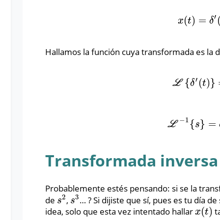
′
(
)
=
x
(
t
)
=
δ
′
(
t
)
x
t
δ
Hallamos la función cuya transformada es la 
′
{
(
)
}
L
{
δ
′
(
t
)
}
=
L
δ
t
−
1
{
}
=
L
−
1
{
s
}
=
δ
′
(
L
s
Transformada inversa
Probablemente estés pensando: si se la tran
2
3
de
,
… ? Si dijiste que sí, pues es tu día
s
2
s
3
s
s
(
)
idea, solo que esta vez intentado hallar
t
x
(
t
)
x
t