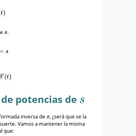
(
)
t
de
.
s
s
=
s
s
′
(
)
t
)
δ
t
 de potencias de
s
s
sformada inversa de
, ¿será que se la
s
s
 de suerte. Vamos a mantener la misma
al que: