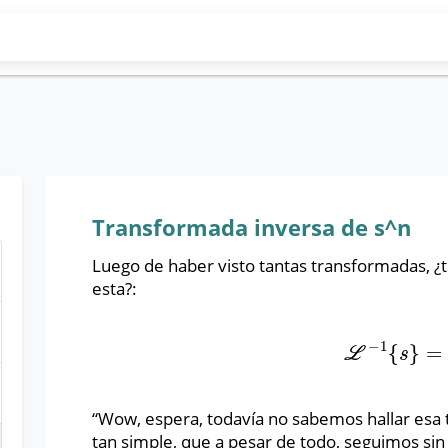
Transformada inversa de s^n
Luego de haber visto tantas transformadas, ¿
esta?:
−
1
{
}
=
L
−
1
{
s
}
=
x
(
L
s
“Wow, espera, todavía no sabemos hallar esa
tan simple, que a pesar de todo, seguimos sin