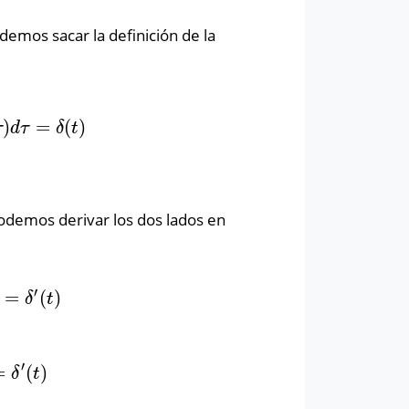
demos sacar la definición de la
)
=
(
)
d
τ
=
δ
(
t
)
τ
d
τ
δ
t
odemos derivar los dos lados en
′
=
(
)
δ
′
(
t
)
δ
t
′
=
(
)
δ
′
(
t
)
δ
t