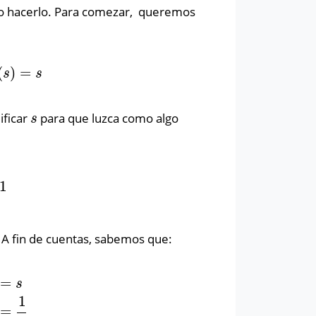
o hacerlo. Para comezar, queremos
(
)
=
=
s
s
s
ficar
para que luzca como algo
s
s
1
. A fin de cuentas, sabemos que:
=
s
1
t
)
}
=
1
s
=