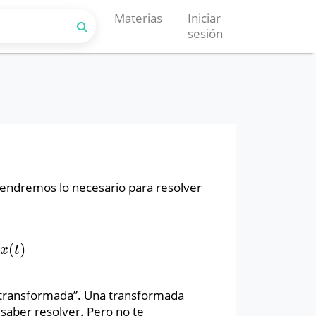
Materias
Iniciar
sesión
tendremos lo necesario para resolver
(
)
t
)
x
t
 transformada”. Una transformada
 saber resolver. Pero no te