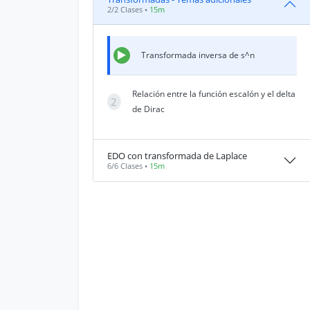
2/2 Clases •
15m
Transformada inversa de s^n
Relación entre la función escalón y el delta
2
de Dirac
EDO con transformada de Laplace
6/6 Clases •
15m