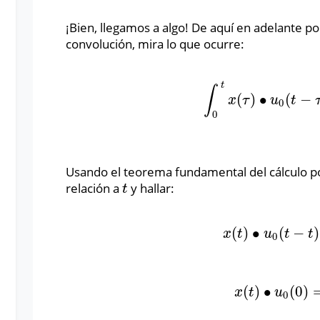
¡Bien, llegamos a algo! De aquí en adelante po
convolución, mira lo que ocurre:
t
∫
(
)
∙
(
−
∫
0
t
x
(
τ
)
∙
u
0
(
t
−
τ
)
x
τ
u
t
0
0
Usando el teorema fundamental del cálculo p
relación a
y hallar:
t
t
(
)
∙
(
−
)
x
(
t
)
∙
u
0
(
t
−
t
)
=
x
t
u
t
t
0
(
)
∙
(
0
)
x
(
t
)
∙
u
0
(
0
)
=
x
t
u
0