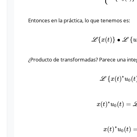
Entonces en la práctica, lo que tenemos es:
{
(
)
}
∙
{
L
{
x
(
t
)
}
∙
L
{
u
0
(
t
L
x
t
L
u
¿Producto de transformadas? Parece una integ
∗
{
(
)
(
L
{
x
(
t
)
∗
u
0
(
t
)
L
x
t
u
t
0
∗
(
)
(
)
=
x
(
t
)
∗
u
0
(
t
)
=
L
x
t
u
t
0
∗
(
)
(
)
x
(
t
)
∗
u
0
(
t
)
=
x
t
u
t
0