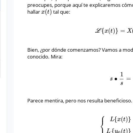
preocupes, porque aquí te explicaremos cóm
(
)
hallar
tal que:
x
(
t
)
x
t
{
(
)
}
=
L
{
x
(
t
)
}
=
X
(
s
)
L
x
t
X
Bien, ¿por dónde comenzamos? Vamos a modi
conocido. Mira:
1
∙
=
s
∙
1
s
=
1
s
s
Parece mentira, pero nos resulta beneficioso
⎧
{
(
)
}
L
x
t
⎨
⎩
{
L
{
x
(
t
)
}
=
s
L
{
u
0
(
{
(
)
}
L
u
t
0