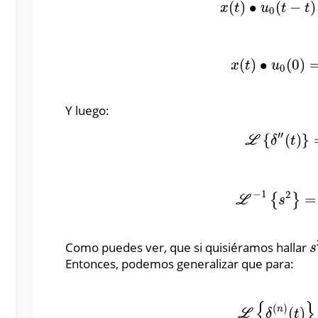
(
)
∙
(
−
)
x
(
t
)
∙
u
0
(
t
−
t
)
=
x
t
u
t
t
0
(
)
∙
(
0
)
x
(
t
)
∙
u
0
(
0
)
=
δ
x
t
u
0
Y luego:
′
′
{
(
)
}
L
{
δ
′
′
(
t
)
}
=
s
L
δ
t
−
1
2
=
{
}
L
−
1
{
s
2
}
=
δ
′
L
s
Como puedes ver, que si quisiéramos hallar
s
s
Entonces, podemos generalizar que para:
{
}
(
)
n
(
)
L
{
δ
(
n
)
(
t
)
}
=
L
δ
t