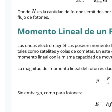
∙
E
E
A
foton
foton
Donde
es la cantidad de fotones emitidos po
N
N
flujo de fotones.
Momento Lineal de un 
Las ondas electromagnéticas poseen momento li
tales como satélites y colas de cometas. En este 
momento lineal con la misma capacidad de move
La magnitud del momento lineal del fotón es dad
E
=
p
=
E
c
p
c
Sin embargo, como para fotones:
=
E
=
h
f
E
h
f