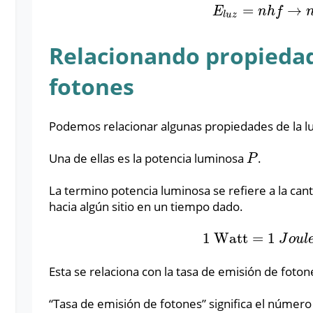
=
→
E
l
u
z
=
n
h
f
→
n
=
E
l
u
z
E
E
n
h
f
l
u
z
Relacionando propiedade
fotones
Podemos relacionar algunas propiedades de la luz
Una de ellas es la potencia luminosa
.
P
P
La termino potencia luminosa se refiere a la cant
hacia algún sitio en un tiempo dado.
1
W
a
t
t
=
1
1
W
a
t
t
=
1
J
o
u
l
e
/
s
e
g
u
J
o
u
l
Esta se relaciona con la tasa de emisión de foto
“Tasa de emisión de fotones” significa el númer