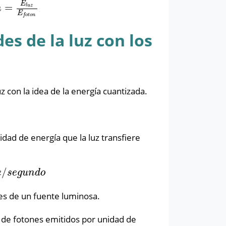
E
=
f
o
t
o
n
l
u
z
n
E
f
o
t
o
n
s de la luz con los
 con la idea de la energía cuantizada.
idad de energía que la luz transfiere
/
n
d
o
e
s
e
g
u
n
d
o
nes de un fuente luminosa.
o de fotones emitidos por unidad de