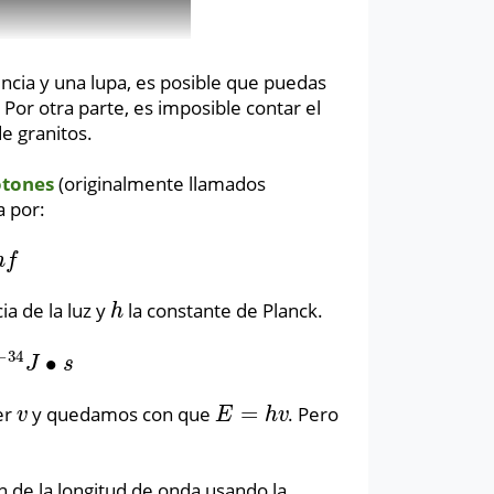
encia y una lupa, es posible que puedas
 Por otra parte, es imposible contar el
de granitos.
otones
(originalmente llamados
a por:
h
f
ia de la luz y
la constante de Planck.
h
h
−
34
∙
s
J
s
=
er
y quedamos con que
. Pero
v
E
=
h
v
v
E
h
v
n de la longitud de onda usando la