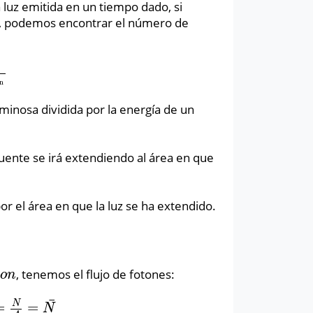
a luz emitida en un tiempo dado, si
, podemos encontrar el número de
n
on
uminosa dividida por la energía de un
fuente se irá extendiendo al área en que
or el área en que la luz se ha extendido.
, tenemos el flujo de fotones:
o
n
t
o
n
¯
N
=
=
=
N
A
=
N
¯
N