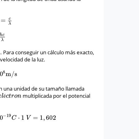
c
=
λ
h
c
λ
λ
. Para conseguir un cálculo más exacto,
elocidad de la luz.
8
0
m
/
s
s
n una unidad de su tamaño llamada
multiplicada por el potencial
e
l
é
c
t
r
o
n
e
l
é
c
t
r
o
n
−
19
0
⋅
1
=
1
,
602
1
,
602
⋅
10
−
19
J
C
V