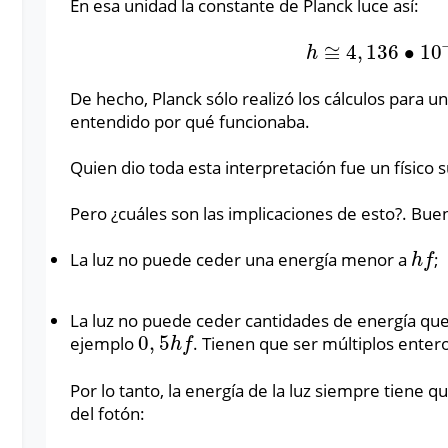
En esa unidad la constante de Planck luce así:
≅
4
,
136
∙
10
h
≅
4
,
136
∙
10
−
15
e
h
De hecho, Planck sólo realizó los cálculos para un
entendido por qué funcionaba.
Quien dio toda esta interpretación fue un físico 
Pero ¿cuáles son las implicaciones de esto?. Buen
La luz no puede ceder una energía menor a
;
h
f
h
f
La luz no puede ceder cantidades de energía qu
0
,
5
ejemplo
. Tienen que ser múltiplos enter
0
,
5
h
f
h
f
Por lo tanto, la energía de la luz siempre tiene q
del fotón: