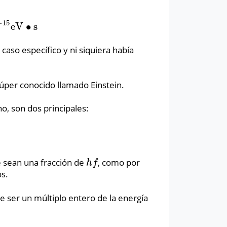
−
15
e
V
∙
s
V
∙
s
 caso específico y ni siquiera había
súper conocido llamado Einstein.
o, son dos principales:
e sean una fracción de
, como por
h
f
h
f
os.
ue ser un múltiplo entero de la energía