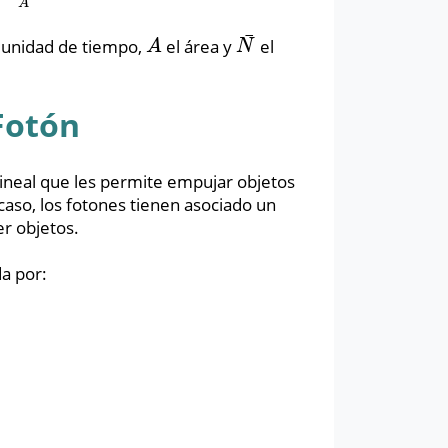
A
¯
r unidad de tiempo,
el área y
el
A
N
¯
A
N
Fotón
neal que les permite empujar objetos
caso, los fotones tienen asociado un
r objetos.
a por: