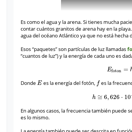
Es como el agua y la arena. Si tienes mucha paci
contar cuántos granitos de arena hay en la playa.
agua del océano Atlántico ya que no está hecha 
Esos “paquetes” son partículas de luz llamadas
f
“
cuantos de luz”
)
y la energía de cada uno es dad
=
E
foton
=
h
f
E
foton
Donde
es la energía del fotón,
es la frecuenc
E
f
E
f
≅
6
,
626
⋅
10
h
≅
6
,
626
⋅
10
−
34
J
∙
h
En algunos casos, la frecuencia también puede s
es lo mismo.
La energía también puede ser descrita en funció