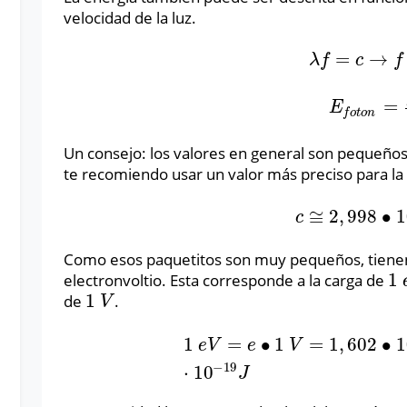
velocidad de la luz.
=
→
λ
f
=
c
→
f
=
c
λ
λ
f
c
f
=
E
f
o
t
o
n
=
h
c
E
f
o
t
o
n
Un consejo: los valores en general son pequeños
te recomiendo usar un valor más preciso para la v
≅
2
,
998
∙
1
c
≅
2
,
998
∙
10
8
m
/
c
Como esos paquetitos son muy pequeños, tiene
1
electronvoltio. Esta corresponde a la carga de
1
1
de
.
1
V
V
1
=
∙
1
=
1
,
602
∙
1
1
e
V
=
e
∙
1
V
=
1
,
602
∙
10
−
19
C
⋅
1
V
=
e
V
e
V
−
19
⋅
10
J