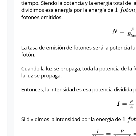
tiempo. Siendo la potencia y la energía total de l
1
dividimos esa energía por la energía de
1
f
o
t
o
n
f
o
t
o
n
fotones emitidos.
P
=
N
=
P
E
foto
N
E
fot
La tasa de emisión de fotones será la potencia l
fotón.
Cuando la luz se propaga, toda la potencia de la 
la luz se propaga.
Entonces, la intensidad es esa potencia dividida p
P
=
I
=
P
A
I
A
1
Si dividimos la intensidad por la energía de
1
f
o
t
f
o
I
P
=
I
E
foton
=
P
E
foton
∙
A