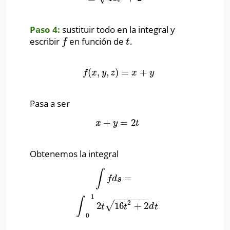
Paso 4:
sustituir todo en la integral y
escribir
en función de
.
f
t
f
t
(
,
,
)
=
+
f
(
x
,
y
,
z
)
=
x
+
y
f
x
y
z
x
y
Pasa a ser
+
=
2
x
+
y
=
2
t
x
y
t
Obtenemos la integral
∫
=
∫
f
d
s
=
∫
0
1
2
t
16
t
2
+
2
d
t
f
d
s
1
−
−
−
−
−
−
−
∫
2
√
2
16
+
2
t
t
d
t
0