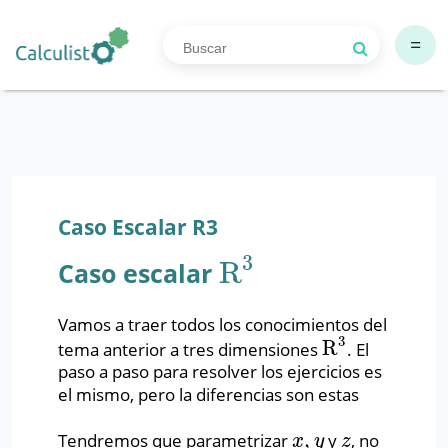
=
Caso Escalar R3
3
R
Caso escalar
R
3
Vamos a traer todos los conocimientos del
3
R
tema anterior a tres dimensiones
. El
R
3
paso a paso para resolver los ejercicios es
el mismo, pero la diferencias son estas
,
Tendremos que parametrizar
y
, no
x
,
y
z
x
y
z