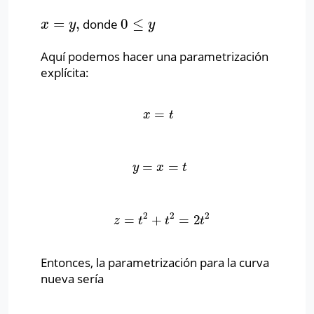
=
,
0
≤
donde
x
=
y
,
0
≤
y
x
y
y
Aquí podemos hacer una parametrización
explícita:
=
x
=
t
x
t
=
=
y
=
x
=
t
y
x
t
2
2
2
=
+
=
2
z
=
t
2
+
t
2
=
2
t
2
z
t
t
t
Entonces, la parametrización para la curva
nueva sería