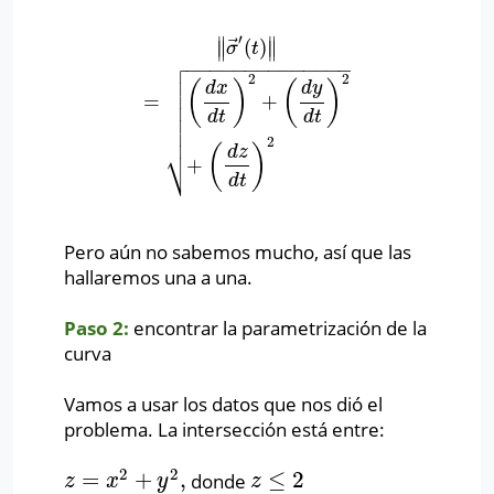
′
∥
∥
⃗
(
)
∥
σ
→
′
(
t
)
∥
=
(
d
x
d
t
)
2
+
(
d
y
d
t
)
2
+
(
d
z
d
t
)
2
∥
∥
σ
t

−
−
−
−
−
−
−
−
−
−
−
−
−
−

2
2

(
)
(
)
d
x
d
y

=
+

d
t
d
t


2
⎷
(
)
d
z
+
d
t
Pero aún no sabemos mucho, así que las
hallaremos una a una.
Paso 2:
encontrar la parametrización de la
curva
Vamos a usar los datos que nos dió el
problema. La intersección está entre:
2
2
=
+
,
≤
2
donde
z
=
x
2
+
y
2
,
z
≤
2
z
x
y
z