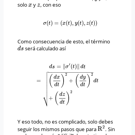
solo
y
, con eso
x
z
x
z
(
)
=
(
(
)
,
(
)
,
(
)
)
σ
(
t
)
=
(
x
(
t
)
,
y
(
t
)
,
z
(
t
)
)
σ
t
x
t
y
t
z
t
Como consecuencia de esto, el término
será calculado así
d
s
d
s
′
=
∥
(
)
∥
d
s
=
∥
σ
′
(
t
)
∥
d
t
=
(
d
x
d
t
)
2
+
(
d
y
d
t
)
2
+
(
d
z
d
t
)
2
d
t
d
s
σ
t
d
t

−
−
−
−
−
−
−
−
−
−
−
−
−
−

2
2

(
)
(
)
d
x
d
y

=
+
d
t

d
t
d
t


2
⎷
(
)
d
z
+
d
t
Y eso todo, no es complicado, solo debes
2
R
seguir los mismos pasos que para
. Sin
R
2