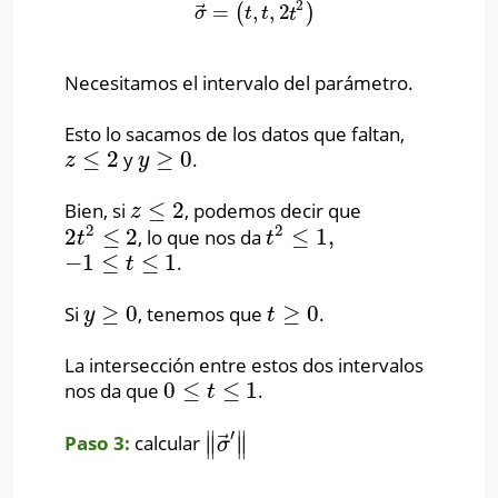
2
⃗
=
,
,
2
(
)
σ
→
=
(
t
,
t
,
2
t
2
)
σ
t
t
t
Necesitamos el intervalo del parámetro.
Esto lo sacamos de los datos que faltan,
≤
2
≥
0
y
.
z
≤
2
y
≥
0
z
y
≤
2
Bien, si
, podemos decir que
z
≤
2
z
2
2
2
≤
2
≤
1
,
, lo que nos da
2
t
2
≤
2
t
2
≤
1
,
t
t
−
1
≤
≤
1
.
−
1
≤
t
≤
1
t
≥
0
≥
0
Si
, tenemos que
.
y
≥
0
t
≥
0
y
t
La intersección entre estos dos intervalos
0
≤
≤
1
nos da que
.
0
≤
t
≤
1
t
′
∥
∥
⃗
Paso 3:
calcular
∥
σ
→
′
∥
∥
∥
σ