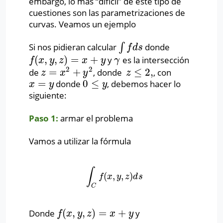
embargo, lo más “difícil” de este tipo de
cuestiones son las parametrizaciones de
curvas. Veamos un ejemplo
Si nos pidieran calcular
∫
donde
∫
f
d
s
f
d
s
(
,
,
)
=
+
y
es la intersección
f
(
x
,
y
,
z
)
=
x
+
y
γ
f
x
y
z
x
y
γ
2
2
=
+
≤
2
,
de
, donde
, con
z
=
x
2
+
y
2
z
≤
2
,
z
x
y
z
=
0
≤
donde
, debemos hacer lo
x
=
y
0
≤
y
x
y
y
siguiente:
Paso 1:
armar el problema
Vamos a utilizar la fórmula
∫
(
,
,
)
∫
C
f
(
x
,
y
,
z
)
d
s
f
x
y
z
d
s
C
(
,
,
)
=
+
Donde
y
f
(
x
,
y
,
z
)
=
x
+
y
f
x
y
z
x
y