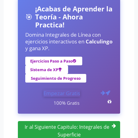
¡Acabas de Aprender la
🎯
Teoría - Ahora
Practica!
Domina Integrales de Línea con
ejercicios interactivos en
Calculingo
y gana XP.
Ejercicios Paso a Paso
Sistema de XP
Seguimiento de Progreso
Empezar Gratis
100% Gratis
Ir al Siguiente Capitulo: Integrales de
Superficie