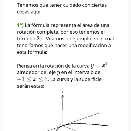
Tenemos que tener cuidado con ciertas
cosas aquí.
1º)
La fórmula representa el área de una
rotación completa, por eso tenemos el
2
término
. Veamos un ejemplo en el cual
2
π
π
tendríamos que hacer una modificación a
esta fórmula:
2
=
Piensa en la rotación de la curva
y
=
x
2
y
x
alrededor del eje
en el intervalo de
y
y
−
1
≤
≤
1
. La curva y la superficie
−
1
≤
x
≤
1
x
serán estas: