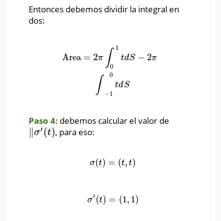
Entonces debemos dividir la integral en
dos:
1
∫
Area
=
2
−
2
Area
=
2
π
∫
0
1
t
d
S
−
2
π
∫
−
1
0
t
d
S
π
t
d
S
π
0
0
∫
t
d
S
−
1
Paso 4:
debemos calcular el valor de
′
∥
(
)
, para eso:
∥
σ
′
(
t
)
σ
t
(
)
=
(
,
)
σ
(
t
)
=
(
t
,
t
)
σ
t
t
t
′
(
)
=
(
1
,
1
)
σ
′
(
t
)
=
(
1
,
1
)
σ
t