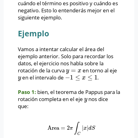
cuándo el término es positivo y cuándo es
negativo. Esto lo entenderás mejor en el
siguiente ejemplo.
Ejemplo
Vamos a intentar calcular el área del
ejemplo anterior. Solo para recordar los
datos, el ejercicio nos habla sobre la
=
rotación de la curva
en torno al eje
y
=
x
y
x
−
1
≤
≤
1
en el intervalo de
.
y
−
1
≤
x
≤
1
y
x
Paso 1:
bien, el teorema de Pappus para la
rotación completa en el eje
nos dice
y
y
que:
∫
Area
=
2
|
|
Area
=
2
π
∫
C
|
x
|
d
S
π
x
d
S
C