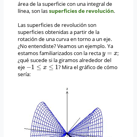
área de la superficie con una integral de
línea, son las
superficies de revolución
.
Las superficies de revolución son
superficies obtenidas a partir de la
rotación de una curva en torno a un eje.
¿No entendiste? Veamos un ejemplo. Ya
=
estamos familiarizados con la recta
;
y
=
x
y
x
¿qué sucede si la giramos alrededor del
−
1
≤
≤
1
eje
? Mira el gráfico de cómo
−
1
≤
x
≤
1
x
sería: