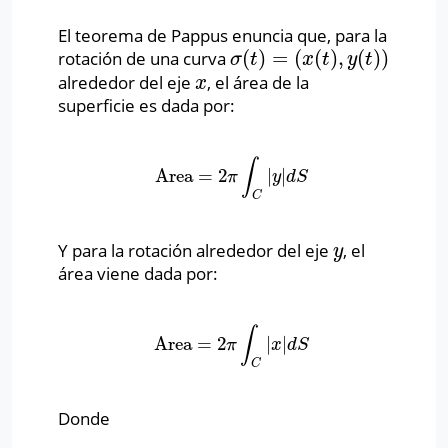
El teorema de Pappus enuncia que, para la
(
)
=
(
(
)
,
(
)
)
rotación de una curva
σ
(
t
)
=
(
x
(
t
)
,
y
(
t
)
)
σ
t
x
t
y
t
alrededor del eje
, el área de la
x
x
superficie es dada por:
∫
Area
=
2
|
|
Area
=
2
π
∫
C
|
y
|
d
S
π
y
d
S
C
Y para la rotación alrededor del eje
, el
y
y
área viene dada por:
∫
Area
=
2
|
|
Area
=
2
π
∫
C
|
x
|
d
S
π
x
d
S
C
Donde