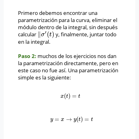
Primero debemos encontrar una
parametrización para la curva, eliminar el
módulo dentro de la integral, sin después
′
∥
(
)
calcular
y, finalmente, juntar todo
∥
σ
′
(
t
)
σ
t
en la integral.
Paso 2:
muchos de los ejercicios nos dan
la parametrización directamente, pero en
este caso no fue así. Una parametrización
simple es la siguiente:
(
)
=
x
(
t
)
=
t
x
t
t
=
→
(
)
=
y
=
x
→
y
(
t
)
=
t
y
x
y
t
t