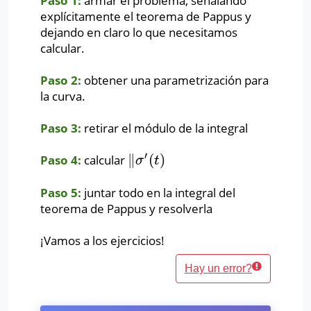
Paso 1:
armar el problema, señalando
explícitamente el teorema de Pappus y
dejando en claro lo que necesitamos
calcular.
Paso 2:
obtener una parametrización para
la curva.
Paso 3:
retirar el módulo de la integral
′
∥
(
)
Paso 4:
calcular
∥
σ
′
(
t
)
σ
t
Paso 5:
juntar todo en la integral del
teorema de Pappus y resolverla
¡Vamos a los ejercicios!
Hay un error?