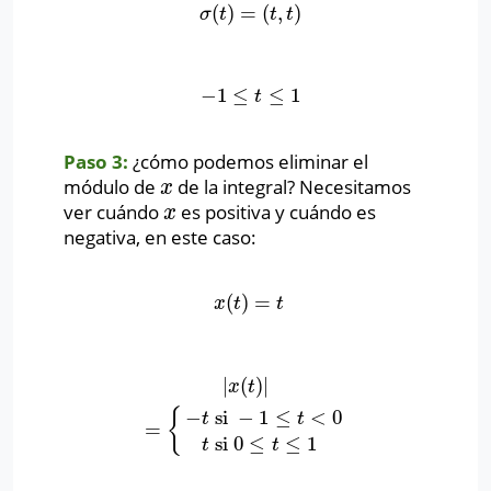
(
)
=
(
,
)
σ
(
t
)
=
(
t
,
t
)
σ
t
t
t
−
1
≤
≤
1
−
1
≤
t
≤
1
t
Paso 3:
¿cómo podemos eliminar el
módulo de
de la integral? Necesitamos
x
x
ver cuándo
es positiva y cuándo es
x
x
negativa, en este caso:
(
)
=
x
(
t
)
=
t
x
t
t
|
(
)
|
|
x
(
t
)
|
=
{
−
t
si
−
1
≤
t
<
0
t
si
0
≤
t
≤
1
x
t
−
si
−
1
≤
<
0
{
t
t
=
si
0
≤
≤
1
t
t