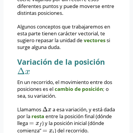
diferentes puntos y puede moverse entre
distintas posiciones.
Algunos conceptos que trabajaremos en
esta parte tienen carácter vectorial, te
sugiero repasar la unidad de
vectores
si
surge alguna duda.
Variación de la posición
Δ
Δ
x
x
En un recorrido, el movimiento entre dos
posiciones es el
cambio de posición
;
o
sea, su variación.
Δ
Llamamos
a esa variación, y está dada
Δ
x
x
por la
resta
entre la posición final (dónde
=
llega
) y la posición inicial (dónde
=
x
f
x
f
=
comienza”
) del recorrido.
=
x
i
x
i