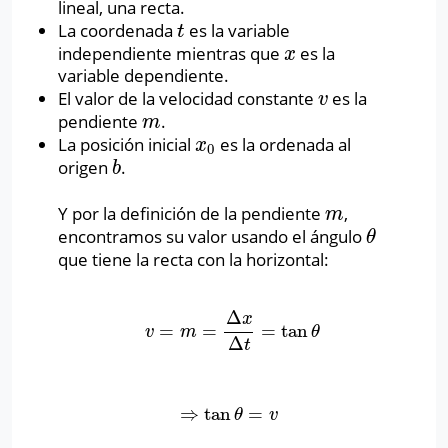
lineal, una recta.
La coordenada
es la variable
t
t
independiente mientras que
es la
x
x
variable dependiente.
El valor de la velocidad constante
es la
v
v
pendiente
.
m
m
La posición inicial
es la ordenada al
x
0
x
0
origen
.
b
b
Y por la definición de la pendiente
,
m
m
encontramos su valor usando el ángulo
θ
θ
que tiene la recta con la horizontal:
Δ
x
=
=
=
tan
v
=
m
=
Δ
x
Δ
t
=
tan
θ
v
m
θ
Δ
t
⇒
tan
=
⇒
tan
θ
=
v
θ
v