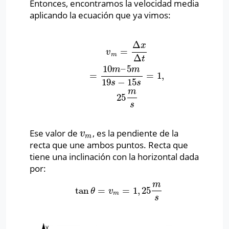
Entonces, encontramos la velocidad media
aplicando la ecuación que ya vimos:
Δ
x
=
v
m
=
Δ
x
Δ
t
=
10
m
–
5
m
19
s
−
15
s
=
1
,
25
m
s
v
m
Δ
t
10
–
5
m
m
=
=
1
,
19
−
15
s
s
m
25
s
Ese valor de
, es la pendiente de la
v
m
v
m
recta que une ambos puntos. Recta que
tiene una inclinación con la horizontal dada
por:
m
tan
=
=
1
,
25
tan
θ
=
v
m
=
1
,
25
m
s
θ
v
m
s