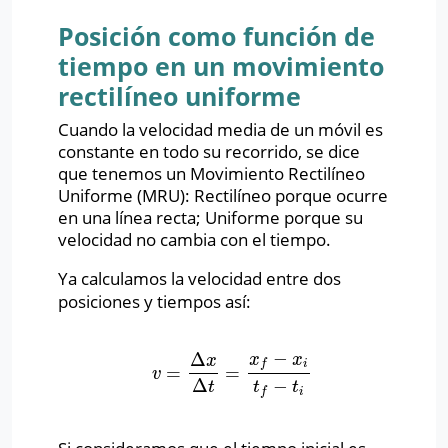
Posición como función de
tiempo en un movimiento
rectilíneo uniforme
Cuando la velocidad media de un móvil es
constante en todo su recorrido, se dice
que tenemos un Movimiento Rectilíneo
Uniforme (MRU): Rectilíneo porque ocurre
en una línea recta; Uniforme porque su
velocidad no cambia con el tiempo.
Ya calculamos la velocidad entre dos
posiciones y tiempos así:
−
Δ
x
x
x
i
f
=
=
v
=
Δ
x
Δ
t
=
x
f
−
x
i
t
f
−
t
i
v
Δ
−
t
t
t
i
f