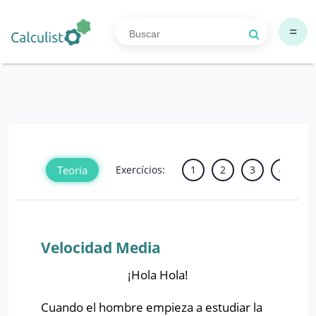
=
Teoria
Exercícios:
1
2
3
4
5
Velocidad Media
¡Hola Hola!
Cuando el hombre empieza a estudiar la