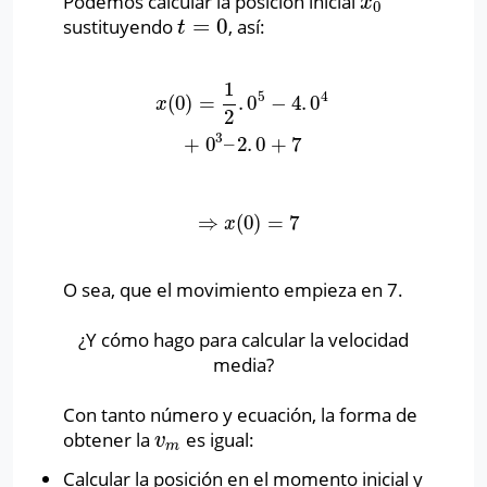
Podemos calcular la posición inicial
x
0
x
0
=
0
sustituyendo
, así:
t
=
0
t
1
5
4
(
0
)
=
.
0
−
4
.
0
x
(
0
)
=
1
2
.
0
5
−
4
.
0
4
+
0
3
–
2
.
0
+
7
x
2
3
+
0
–
2
.
0
+
7
⇒
(
0
)
=
7
⇒
x
(
0
)
=
7
x
O sea, que el movimiento empieza en 7.
¿Y cómo hago para calcular la velocidad
media?
Con tanto número y ecuación, la forma de
obtener la
es igual:
v
m
v
m
Calcular la posición en el momento inicial y