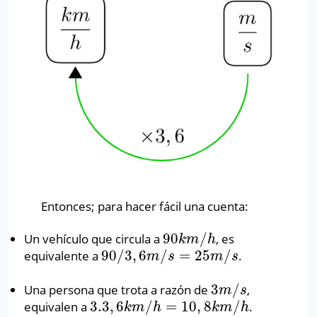
Entonces; para hacer fácil una cuenta:
90
/
Un vehículo que circula a
, es
90
k
m
/
h
k
m
h
90
/
3
,
6
/
=
25
/
equivalente a
.
90
/
3
,
6
m
/
s
=
25
m
/
s
m
s
m
s
3
/
Una persona que trota a razón de
,
3
m
/
s
m
s
3.3
,
6
/
=
10
,
8
/
equivalen a
.
3.3
,
6
k
m
/
h
=
10
,
8
k
m
/
h
k
m
h
k
m
h