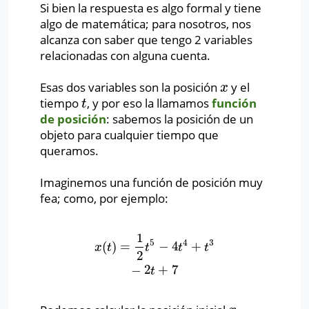
Si bien la respuesta es algo formal y tiene
algo de matemática; para nosotros, nos
alcanza con saber que tengo 2 variables
relacionadas con alguna cuenta.
Esas dos variables son la posición
y el
x
x
tiempo
, y por eso la llamamos
función
t
t
de posición
: sabemos la posición de un
objeto para cualquier tiempo que
queramos.
Imaginemos una función de posición muy
fea; como, por ejemplo:
1
5
4
3
(
)
=
−
4
+
x
(
t
)
=
1
2
t
5
−
4
t
4
+
t
3
−
2
t
+
7
x
t
t
t
t
2
−
2
+
7
t