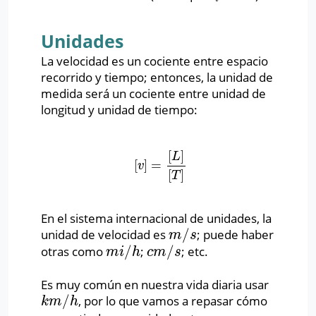
Unidades
La velocidad es un cociente entre espacio
recorrido y tiempo; entonces, la unidad de
medida será un cociente entre unidad de
longitud y unidad de tiempo:
[
]
L
[
]
=
[
v
]
=
[
L
]
[
T
]
v
[
]
T
En el sistema internacional de unidades, la
/
unidad de velocidad es
; puede haber
m
/
s
m
s
/
/
otras como
;
; etc.
m
i
/
h
c
m
/
s
m
i
h
c
m
s
Es muy común en nuestra vida diaria usar
/
, por lo que vamos a repasar cómo
k
m
/
h
k
m
h