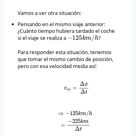
Vamos a ver otra situación:
Pensando en el mismo viaje anterior:
¿Cuánto tiempo hubiera tardado el coche
−
125
/
si el viaje se realiza a
?
−
125
k
m
/
h
k
m
h
Para responder esta situación, tenemos
que tomar el mismo cambio de posición,
pero con esa velocidad media así:
Δ
x
=
v
m
=
Δ
x
Δ
t
v
m
Δ
t
⇒
−
125
/
⇒
−
125
k
m
/
h
=
−
225
k
m
Δ
t
k
m
h
−
225
k
m
=
Δ
t