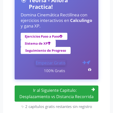
🎯
Teoría - Ahora
Practica!
Domina Cinemática Rectilínea con
ejercicios interactivos en
Calculingo
y gana XP.
Ejercicios Paso a Paso
Sistema de XP
Seguimiento de Progreso
Empezar Gratis
100% Gratis
Ir al Siguiente Capitulo:
Desplazamiento vs Distancia Recorrida
✨ 2 capítulos gratis restantes sin registro