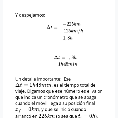
Y despejamos:
−
225
k
m
Δ
=
Δ
t
=
−
225
k
m
−
125
k
m
/
h
=
1
,
8
h
t
−
125
/
k
m
h
=
1
,
8
h
Δ
=
1
,
8
Δ
t
=
1
,
8
h
=
1
h
48
m
i
n
t
h
=
1
48
h
m
i
n
Un detalle importante: Ese
Δ
=
1
48
, es el tiempo total de
Δ
t
=
1
h
48
m
i
n
t
h
m
i
n
viaje. Digamos que ese número es el valor
que indica un cronómetro que se apaga
cuando el móvil llega a su posición final
=
0
, y que se inició cuando
x
f
=
0
k
m
x
k
m
f
225
=
0
arrancó en
(o sea que
).
225
k
m
t
i
=
0
h
k
m
t
h
i