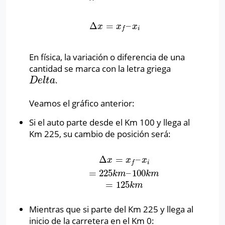
Δ
=
–
Δ
x
=
x
f
–
x
i
x
x
x
i
f
En física, la variación o diferencia de una
cantidad se marca con la letra griega
.
D
e
l
t
a
D
e
l
t
a
Veamos el gráfico anterior:
Si el auto parte desde el Km 100 y llega al
Km 225, su cambio de posición será:
Δ
=
–
Δ
x
=
x
f
–
x
i
=
225
k
m
–
100
k
m
=
125
k
m
x
x
x
i
f
=
225
–
100
k
m
k
m
=
125
k
m
Mientras que si parte del Km 225 y llega al
inicio de la carretera en el Km 0: