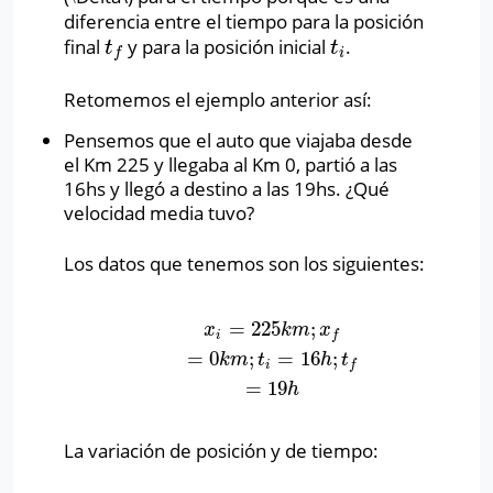
diferencia entre el tiempo para la posición
final
y para la posición inicial
.
t
f
t
i
t
t
i
f
Retomemos el ejemplo anterior así:
Pensemos que el auto que viajaba desde
el Km 225 y llegaba al Km 0, partió a las
16hs y llegó a destino a las 19hs. ¿Qué
velocidad media tuvo?
Los datos que tenemos son los siguientes:
=
225
;
x
i
=
225
k
m
;
x
f
=
0
k
m
;
t
i
=
16
h
;
t
f
=
19
h
x
k
m
x
i
f
=
0
;
=
16
;
k
m
t
h
t
i
f
=
19
h
La variación de posición y de tiempo: