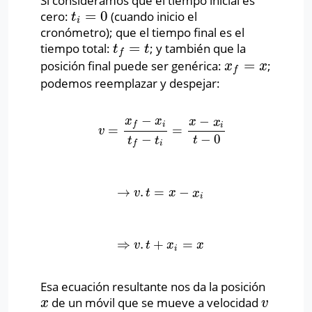
Si consideramos que el tiempo inicial es
=
0
cero:
(cuando inicio el
t
i
=
0
t
i
cronómetro); que el tiempo final es el
=
tiempo total:
; y también que la
t
f
=
t
t
t
f
=
posición final puede ser genérica:
;
x
f
=
x
x
x
f
podemos reemplazar y despejar:
−
−
x
x
x
x
i
f
i
=
=
v
=
x
f
−
x
i
t
f
−
t
i
=
x
−
x
i
t
−
0
v
−
−
0
t
t
t
i
f
→
.
=
−
→
v
.
t
=
x
−
x
i
v
t
x
x
i
⇒
.
+
=
⇒
v
.
t
+
x
i
=
x
v
t
x
x
i
Esa ecuación resultante nos da la posición
de un móvil que se mueve a velocidad
x
v
x
v