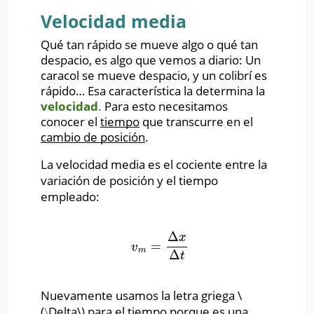
Velocidad media
Qué tan rápido se mueve algo o qué tan
despacio, es algo que vemos a diario: Un
caracol se mueve despacio, y un colibrí es
rápido… Esa característica la determina la
velocidad
.
Para esto necesitamos
conocer el
tiempo
que transcurre en el
cambio de posición
.
La velocidad media es el cociente entre la
variación de posición y el tiempo
empleado:
Δ
x
=
v
m
=
Δ
x
Δ
t
v
m
Δ
t
Nuevamente usamos la letra griega
\
(
\
Delta\)
para el tiempo porque es una