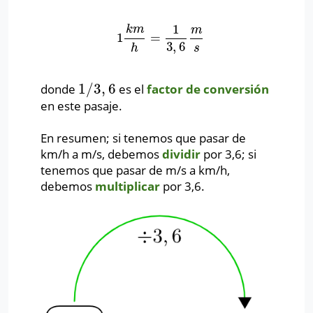
1
k
m
m
1
=
1
k
m
h
=
1
3
,
6
m
s
3
,
6
h
s
1
/
3
,
6
donde
es el
factor de conversión
1
/
3
,
6
en este pasaje.
En resumen; si tenemos que pasar de
km/h a m/s, debemos
dividir
por 3,6; si
tenemos que pasar de m/s a km/h,
debemos
multiplicar
por 3,6.