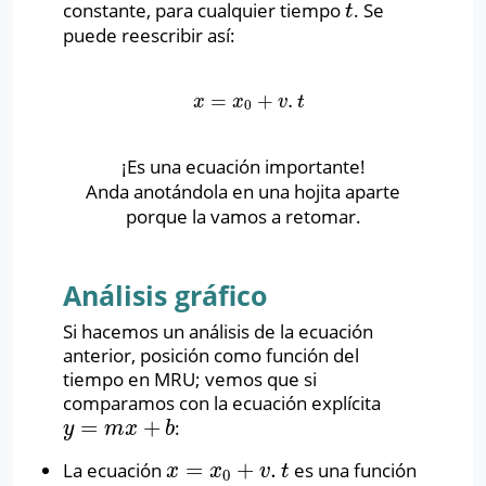
constante, para cualquier tiempo
. Se
t
t
puede reescribir así:
=
+
.
x
=
x
0
+
v
.
t
x
x
v
t
0
¡Es una ecuación importante!
Anda anotándola en una hojita aparte
porque la vamos a retomar.
Análisis gráfico
Si hacemos un análisis de la ecuación
anterior, posición como función del
tiempo en MRU; vemos que si
comparamos con la ecuación explícita
=
+
:
y
=
m
x
+
b
y
m
x
b
=
+
.
La ecuación
es una función
x
=
x
0
+
v
.
t
x
x
v
t
0