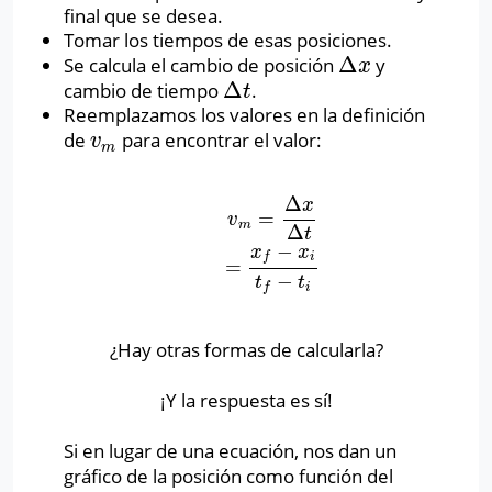
final que se desea.
Tomar los tiempos de esas posiciones.
Δ
Se calcula el cambio de posición
y
Δ
x
x
Δ
cambio de tiempo
.
Δ
t
t
Reemplazamos los valores en la definición
de
para encontrar el valor:
v
m
v
m
Δ
x
=
v
m
=
Δ
x
Δ
t
=
x
f
−
x
i
t
f
−
t
i
v
m
Δ
t
−
x
x
i
f
=
−
t
t
i
f
¿Hay otras formas de calcularla?
¡Y la respuesta es sí!
Si en lugar de una ecuación, nos dan un
gráfico de la posición como función del