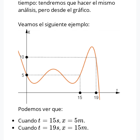
tiempo: tendremos que hacer el mismo
análisis, pero desde el gráfico.
Veamos el siguiente ejemplo:
Podemos ver que:
=
15
=
5
Cuando
,
.
t
=
15
s
x
=
5
m
t
s
x
m
=
19
=
15
Cuando
,
.
t
=
19
s
x
=
15
m
t
s
x
m