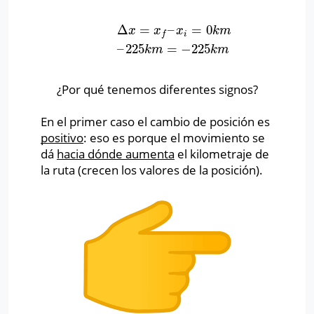
Δ
=
–
=
0
Δ
x
=
x
f
–
x
i
=
0
k
m
–
225
k
m
=
−
225
k
m
x
x
x
k
m
i
f
–
225
=
−
225
k
m
k
m
¿Por qué tenemos diferentes signos?
En el primer caso el cambio de posición es
positivo
: eso es porque el movimiento se
dá
hacia dónde aumenta
el kilometraje de
la ruta (crecen los valores de la posición).