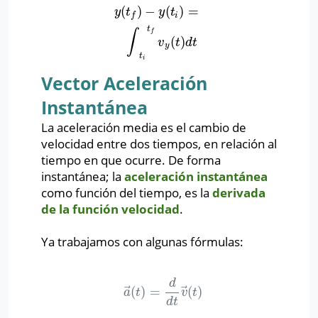
(
)
−
(
)
=
y
(
t
f
)
−
y
(
t
i
)
=
∫
t
i
t
f
v
y
(
t
)
d
t
y
t
y
t
i
f
t
∫
f
(
)
v
t
d
t
y
t
i
Vector Aceleración
Instantánea
La aceleración media es el cambio de
velocidad entre dos tiempos, en relación al
tiempo en que ocurre. De forma
instantánea; la
aceleración instantánea
como función del tiempo, es la
derivada
de la función velocidad
.
Ya trabajamos con algunas fórmulas:
d
⃗
⃗
(
)
=
(
)
a
→
(
t
)
=
d
d
t
v
→
(
t
)
a
t
v
t
d
t