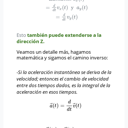
x
d
=
(
)
y
(
)
v
t
a
t
x
y
d
t
d
=
(
)
v
t
y
d
t
Esto
también
puede extenderse a la
dirección Z.
Veamos un detalle más, hagamos
matemática y sigamos el camino inverso:
-Si la aceleración instantánea se deriva de la
velocidad; entonces el cambio de velocidad
entre dos tiempos dados, es la integral de la
aceleración en esos tiempos.
d
⃗
⃗
(
)
=
(
)
a
→
(
t
)
=
d
d
t
v
→
(
t
)
a
t
v
t
d
t