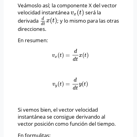
Veámoslo así; la componente X del vector
(
)
velocidad instantánea
será la
v
x
(
t
)
v
t
x
d
(
)
derivada
; y lo mismo para las otras
d
d
t
x
(
t
)
x
t
d
t
direcciones.
En resumen:
d
(
)
=
(
)
v
x
(
t
)
=
d
d
t
x
(
t
)
v
t
x
t
x
d
t
d
(
)
=
(
)
v
y
(
t
)
=
d
d
t
y
(
t
)
v
t
y
t
y
d
t
Si vemos bien, el vector velocidad
instantánea se consigue derivando al
vector posición como función del tiempo.
En formulitas: