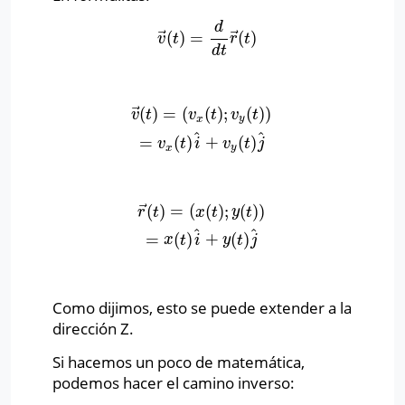
d
⃗
⃗
(
)
=
(
)
v
→
(
t
)
=
d
d
t
r
→
(
t
)
v
t
r
t
d
t
⃗
(
)
=
(
(
)
;
(
)
)
v
→
(
t
)
=
(
v
x
(
t
)
;
v
y
(
t
)
)
=
v
x
(
t
)
i
^
+
v
y
(
t
)
j
^
v
t
v
t
v
t
x
y
^
^
=
(
)
+
(
)
v
t
i
v
t
j
x
y
⃗
(
)
=
(
(
)
;
(
)
)
r
→
(
t
)
=
(
x
(
t
)
;
y
(
t
)
)
=
x
(
t
)
i
^
+
y
(
t
)
j
^
r
t
x
t
y
t
^
^
=
(
)
+
(
)
x
t
i
y
t
j
Como dijimos, esto se puede extender a la
dirección Z.
Si hacemos un poco de matemática,
podemos hacer el camino inverso: