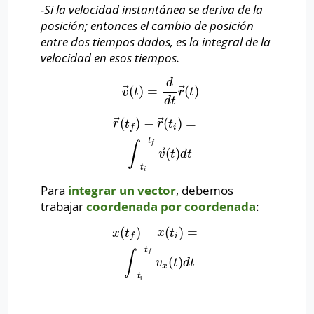
-Si la velocidad instantánea se deriva de la
posición; entonces el cambio de posición
entre dos tiempos dados, es la integral de la
velocidad en esos tiempos.
d
⃗
⃗
(
)
=
(
)
v
→
(
t
)
=
d
d
t
r
→
(
t
)
v
t
r
t
d
t
⃗
⃗
(
)
−
(
)
=
r
→
(
t
f
)
−
r
→
(
t
i
)
=
∫
t
i
t
f
v
→
(
t
)
d
t
r
t
r
t
i
f
t
∫
f
⃗
(
)
v
t
d
t
t
i
Para
integrar un vector
, debemos
trabajar
coordenada por coordenada
:
(
)
−
(
)
=
x
(
t
f
)
−
x
(
t
i
)
=
∫
t
i
t
f
v
x
(
t
)
d
t
x
t
x
t
i
f
t
∫
f
(
)
v
t
d
t
x
t
i