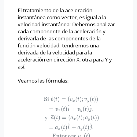
El tratamiento de la aceleración
instantánea como vector, es igual a la
velocidad instantánea: Debemos analizar
cada componente de la aceleración y
derivarla de las componentes de la
función velocidad: tendremos una
derivada de la velocidad para la
aceleración en dirección X, otra para Y y
así.
Veamos las fórmulas:
⃗
Si
(
)
=
(
(
)
;
(
)
)
v
t
v
t
v
t
x
y
^
^
=
(
)
+
(
)
,
v
t
i
v
t
j
x
y
⃗
y
(
)
=
(
(
)
;
(
)
)
a
t
a
t
a
t
x
y
^
^
=
(
)
+
(
)
,
Si
v
→
(
t
)
=
(
v
x
(
t
)
;
v
y
(
t
)
)
=
v
x
(
t
)
i
^
+
v
y
(
t
)
j
^
,
y
a
→
(
t
)
=
(
a
t
i
a
t
j
x
y
Entonces:
(
)
a
t