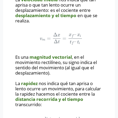
aprisa o que tan lento ocurre un
desplazamiento: es el cociente entre
desplazamiento y el tiempo
en que se
realiza.
–
Δ
x
x
x
i
f
=
=
v
m
=
Δ
x
Δ
t
=
x
f
–
x
i
t
f
–
t
i
v
m
Δ
–
t
t
t
i
f
Es una
magnitud vectorial
, en el
movimiento rectilíneo, su signo indica el
sentido del movimiento (al igual que el
desplazamiento).
La
rapidez
nos indica qué tan aprisa o
lento ocurre un movimiento, para calcular
la rapidez hacemos el cociente entre la
distancia recorrida y el tiempo
transcurrido: