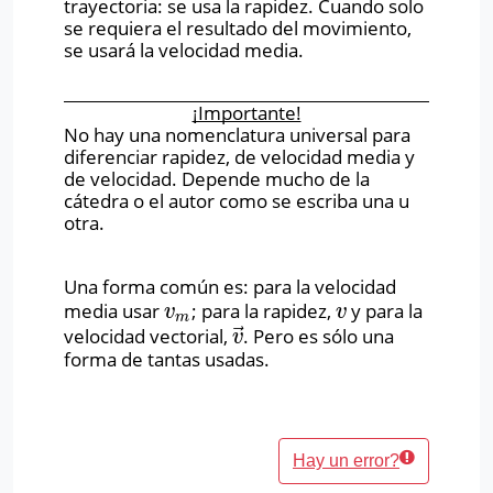
trayectoria: se usa la rapidez. Cuando solo
se requiera el resultado del movimiento,
se usará la velocidad media.
¡Importante!
No hay una nomenclatura universal para
diferenciar rapidez, de velocidad media y
de velocidad. Depende mucho de la
cátedra o el autor como se escriba una u
otra.
Una forma común es: para la velocidad
media usar
; para la rapidez,
y para la
v
m
v
v
v
m
⃗
velocidad vectorial,
. Pero es sólo una
v
→
v
forma de tantas usadas.
Hay un error?