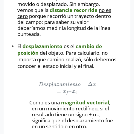
movido o desplazado. Sin embargo,
vemos que la
distancia recorrida
no es
cero
porque recorrió un trayecto dentro
del campo: para saber su valor
deberíamos medir la longitud de la línea
punteada.
El
desplazamiento
es el
cambio de
posición
del objeto. Para calcularlo, no
importa que camino realizó, sólo debemos
conocer el estado inicial y el final.
=
Δ
D
e
s
p
l
a
z
a
m
i
e
n
t
o
=
Δ
x
=
x
f
–
x
i
D
e
s
p
l
a
z
a
m
i
e
n
t
o
x
=
–
x
x
i
f
Como es una
magnitud vectorial
,
en un movimiento rectilíneo, si el
resultado tiene un signo + o -,
significa que el desplazamiento fue
en un sentido o en otro.