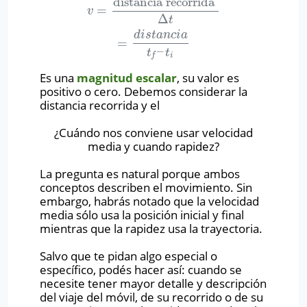
distancia recorrida
=
v
=
distancia recorrida
Δ
t
=
d
i
s
t
a
n
c
i
a
t
f
–
t
i
v
Δ
t
d
i
s
t
a
n
c
i
a
=
–
t
t
i
f
Es una
magnitud escalar
, su valor es
positivo o cero. Debemos considerar la
distancia recorrida y el
¿Cuándo nos conviene usar velocidad
media y cuando rapidez?
La pregunta es natural porque ambos
conceptos describen el movimiento. Sin
embargo, habrás notado que la velocidad
media sólo usa la posición inicial y final
mientras que la rapidez usa la trayectoria.
Salvo que te pidan algo especial o
específico, podés hacer así: cuando se
necesite tener mayor detalle y descripción
del viaje del móvil, de su recorrido o de su