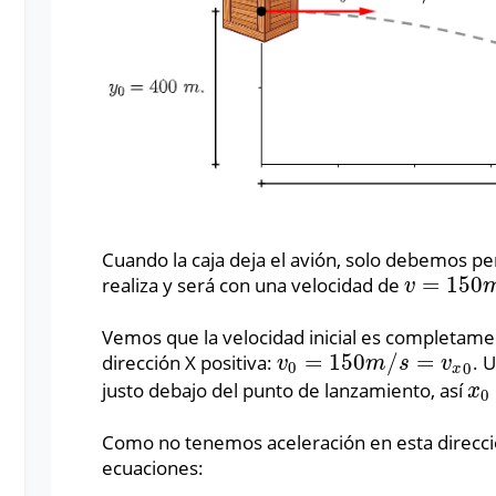
Cuando la caja deja el avión, solo debemos pe
=
150
realiza y será con una velocidad de
v
=
150
m
/
s
v
Vemos que la velocidad inicial es completame
=
150
/
=
dirección X positiva:
. 
v
0
=
150
m
/
s
=
v
x
0
v
m
s
v
0
0
x
justo debajo del punto de lanzamiento, así
x
0
x
0
Como no tenemos aceleración en esta direcc
ecuaciones: