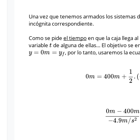
Una vez que tenemos armados los sistemas de
incógnita correspondiente.
Como se pide
el tiempo
en que la caja llega a
variable
de alguna de ellas… El objetivo se en
t
t
=
0
=
, por lo tanto, usaremos la ecua
y
=
0
m
=
y
f
y
m
y
f
1
0
=
400
+
.
(
0
m
=
400
m
+
1
2
.
(
−
9
m
m
2
0
−
400
m
m
0
m
−
400
m
−
4.
2
−
4.9
/
m
s