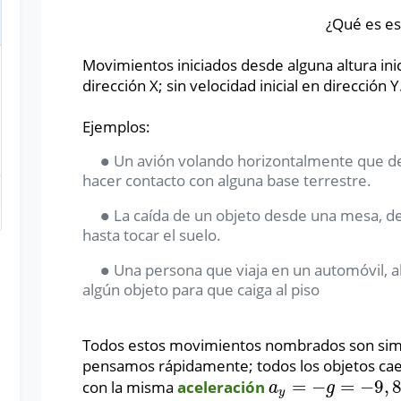
¿Qué es es
Movimientos iniciados desde alguna altura ini
dirección X; sin velocidad inicial en dirección Y
Ejemplos:
∙
Un avión volando horizontalmente que de
∙
hacer contacto con alguna base terrestre.
∙
La caída de un objeto desde una mesa, d
∙
hasta tocar el suelo.
∙
Una persona que viaja en un automóvil, ab
∙
algún objeto para que caiga al piso
Todos estos movimientos nombrados son simil
pensamos rápidamente; todos los objetos ca
=
−
=
−
9
,
con la misma
aceleración
a
y
=
−
g
=
−
9
,
8
m
/
s
2
a
g
y