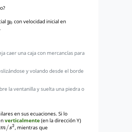
o?
cial
con velocidad inicial en
y
0
y
0
.
ja caer una caja con mercancías para
eslizándose y volando desde el borde
re la ventanilla y suelta una piedra o
ares en sus ecuaciones. Si lo
en
verticalmente
(en la dirección Y)
2
8
/
, mientras que
m
s