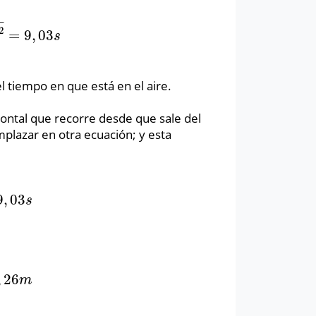
−
2
=
9
,
03
9
,
03
s
s
el tiempo en que está en el aire.
zontal que recorre desde que sale del
lazar en otra ecuación; y esta
9
,
03
03
s
s
,
26
6
m
m