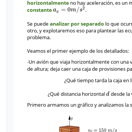
horizontalmente
no hay aceleración, es un 
2
=
0
/
constante
.
a
x
=
0
m
/
s
2
a
m
s
x
Se puede
analizar por separado
lo que ocurr
otro, y explotaremos eso para plantear las ec
problema.
Veamos el primer ejemplo de los detallados:
-
Un avión que viaja horizontalmente con una 
de altura; deja caer una caja de provisiones pa
¿Qué tiempo tarda la caja en l
¿Qué distancia horizontal
desde la v
d
d
Primero armamos un gráfico y analizamos la s