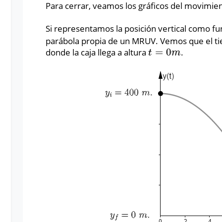
Para cerrar, veamos los gráficos del movimie
Si representamos la posición vertical como f
parábola propia de un MRUV. Vemos que el ti
=
0
donde la caja llega a altura
.
t
=
0
m
t
m