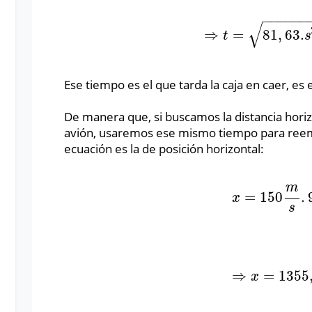
−
−
−
−
−
−
√
⇒
=
81
,
63.
⇒
t
=
81
,
63.
s
2
=
t
s
Ese tiempo es el que tarda la caja en caer, es 
De manera que, si buscamos la distancia hori
avión, usaremos ese mismo tiempo para reemp
ecuación es la de posición horizontal:
m
=
150
.
x
=
150
m
s
.
9
,
x
s
⇒
=
1355
⇒
x
=
1355
,
2
x