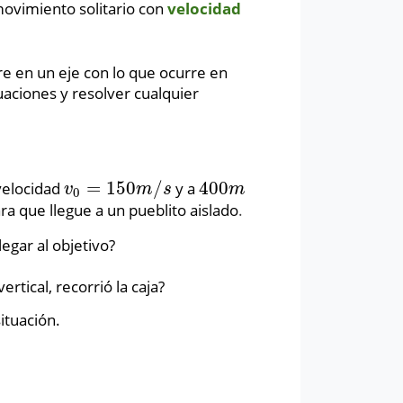
movimiento solitario con
velocidad
e en un eje con lo que ocurre en
uaciones y resolver cualquier
=
150
/
400
velocidad
y a
v
0
=
150
m
/
s
400
m
v
m
s
m
0
ra que llegue a un pueblito aislado
.
legar al objetivo?
ertical, recorrió la caja?
ituación.