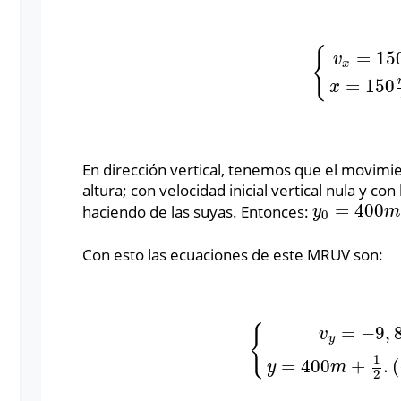
{
=
15
v
x
{
v
x
=
150
m
s
x
=
150
x
En dirección vertical, tenemos que el movimien
altura; con velocidad inicial vertical nula y co
=
400
haciendo de las suyas. Entonces:
y
0
=
400
m
y
0
Con esto las ecuaciones de este MRUV son:
=
−
9
,
{
v
y
{
v
y
=
−
9
,
8
m
s
2
.
t
y
=
400
1
=
400
+
.
(
y
m
2