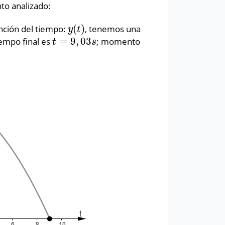
nto analizado:
(
)
unción del tiempo:
, tenemos una
y
(
t
)
y
t
=
9
,
03
empo final es
; momento
t
=
9
,
03
s
t
s