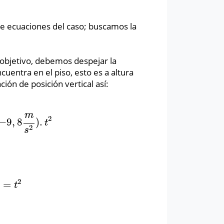
 ecuaciones del caso; buscamos la
l objetivo, debemos despejar la
cuentra en el piso, esto es a altura
ción de posición vertical así:
m
2
−
9
,
8
)
.
,
8
m
s
2
)
.
t
2
t
2
s
2
=
9
m
/
s
2
=
t
2
t