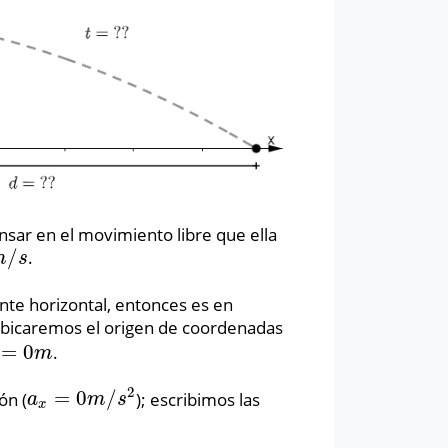
nsar en el movimiento libre que ella
/
.
m
s
nte horizontal, entonces es en
Ubicaremos el origen de coordenadas
=
0
.
=
0
m
m
2
=
0
/
ión
(
)
; escribimos las
a
x
=
0
m
/
s
2
a
m
s
x