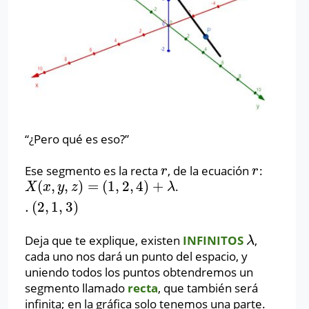
“¿Pero qué es eso?”
Ese segmento es la recta
, de la ecuación
:
r
r
r
r
(
,
,
)
=
(
1
,
2
,
4
)
+
.
X
(
x
,
y
,
z
)
=
(
1
,
2
,
4
)
+
λ
.
(
2
,
1
,
3
)
X
x
y
z
λ
.
(
2
,
1
,
3
)
Deja que te explique, existen
INFINITOS
,
λ
λ
cada uno nos dará un punto del espacio, y
uniendo todos los puntos obtendremos un
segmento llamado
recta
, que también será
infinita; en la gráfica solo tenemos una parte.