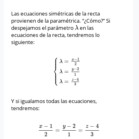
Las ecuaciones simétricas de la recta
provienen de la paramétrica. “¿Cómo?” Si
despejamos el parámetro
en las
λ
λ
ecuaciones de la recta, tendremos lo
siguiente:
⎧
⎪
⎪
−
1
x
=
λ
2
⎨
−
2
y
=
⎪
{
λ
=
x
−
1
2
λ
=
y
−
2
1
λ
=
z
−
4
3
λ
⎩
⎪
1
−
4
z
=
λ
3
Y si igualamos todas las ecuaciones,
tendremos:
−
1
−
2
−
4
x
y
z
=
=
x
−
1
2
=
y
−
2
1
=
z
−
4
3
2
1
3