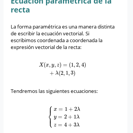
Ecuación paramétrica de la
recta
La forma paramétrica es una manera distinta
de escribir la ecuación vectorial. Si
escribimos coordenada a coordenada la
expresión vectorial de la recta:
(
,
,
)
=
(
1
,
2
,
4
)
X
(
x
,
y
,
z
)
=
(
1
,
2
,
4
)
+
λ
(
2
,
1
,
3
)
X
x
y
z
+
(
2
,
1
,
3
)
λ
Tendremos las siguientes ecuaciones:
⎧
⎪
=
1
+
2
x
λ
⎨
⎩
⎪
=
2
+
1
{
x
=
1
+
2
λ
y
=
2
+
1
λ
z
=
4
+
3
λ
y
λ
=
4
+
3
z
λ