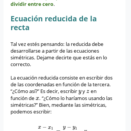
dividir entre cero
.
Ecuación reducida de la
recta
Tal vez estés pensando: la reducida debe
desarrollarse a partir de las ecuaciones
simétricas. Dejame decirte que estás en lo
correcto.
La ecuación reducida consiste en escribir dos
de las coordenadas en función de la tercera.
“¿Cómo así?” Es decir, escribir
y
en
y
z
y
z
función de
. “¿Cómo lo haríamos usando las
x
x
simétricas?” Bien, mediante las simétricas,
podemos escribir:
−
−
x
x
y
y
1
1
=
y