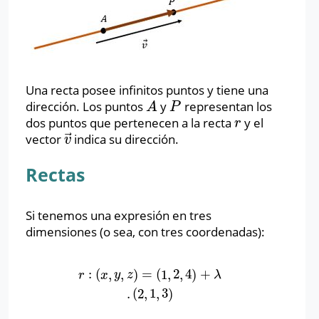
Una recta posee infinitos puntos y tiene una
dirección. Los puntos
y
representan los
A
P
A
P
dos puntos que pertenecen a la recta
y el
r
r
⃗
vector
indica su dirección.
v
→
v
Rectas
Si tenemos una expresión en tres
dimensiones (o sea, con tres coordenadas):
:
(
,
,
)
=
(
1
,
2
,
4
)
+
r
:
(
x
,
y
,
z
)
=
(
1
,
2
,
4
)
+
λ
.
(
2
,
1
,
3
)
r
x
y
z
λ
.
(
2
,
1
,
3
)