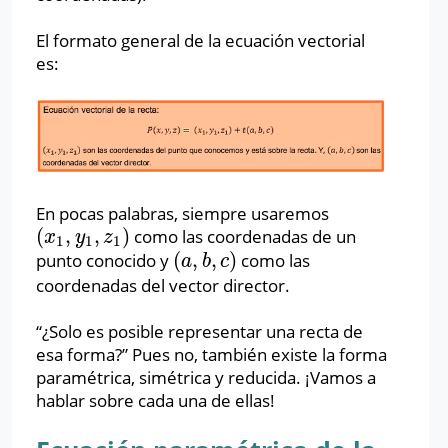
El formato general de la ecuación vectorial
es:
En pocas palabras, siempre usaremos
(
,
,
)
como las coordenadas de un
(
x
1
,
y
1
,
z
1
)
x
y
z
1
1
1
(
,
,
)
punto conocido y
como las
(
a
,
b
,
c
)
a
b
c
coordenadas del vector director.
“¿Solo es posible representar una recta de
esa forma?” Pues no, también existe la forma
paramétrica, simétrica y reducida. ¡Vamos a
hablar sobre cada una de ellas!