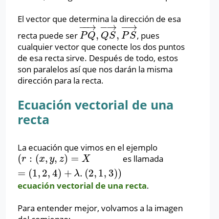
El vector que determina la dirección de esa
−
→
−
→
−
−
→
,
,
recta puede ser
, pues
P
Q
→
,
Q
S
→
,
P
S
→
P
Q
Q
S
P
S
cualquier vector que conecte los dos puntos
de esa recta sirve. Después de todo, estos
son paralelos así que nos darán la misma
dirección para la recta.
Ecuación vectorial de una
recta
La ecuación que vimos en el ejemplo
(
:
(
,
,
)
=
es llamada
(
r
:
(
x
,
y
,
z
)
=
X
=
(
1
,
2
,
4
)
+
λ
.
(
2
,
1
,
3
)
)
r
x
y
z
X
=
(
1
,
2
,
4
)
+
.
(
2
,
1
,
3
)
)
λ
ecuación vectorial de una recta
.
Para entender mejor, volvamos a la imagen