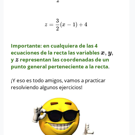
2
3
=
(
−
1
)
+
4
z
=
3
2
(
x
−
1
)
+
4
z
x
2
Importante: en cualquiera de las 4
,
,
ecuaciones de la recta las variables
x
,
y
,
x
y
y
representan las coordenadas de un
z
z
punto general perteneciente a la recta
.
¡Y eso es todo amigos, vamos a practicar
resolviendo algunos ejercicios!