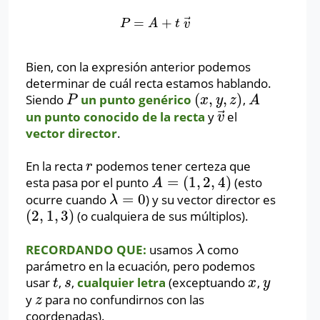
⃗
=
+
P
=
A
+
t
v
→
P
A
t
v
Bien, con la expresión anterior podemos
determinar de cuál recta estamos hablando.
(
,
,
)
Siendo
un punto genérico
,
P
(
x
,
y
,
z
)
A
P
x
y
z
A
⃗
un punto conocido de la recta
y
el
v
→
v
vector director
.
En la recta
podemos tener certeza que
r
r
=
(
1
,
2
,
4
)
esta pasa por el punto
(esto
A
=
(
1
,
2
,
4
)
A
=
0
ocurre cuando
) y su vector director es
λ
=
0
λ
(
2
,
1
,
3
)
(o cualquiera de sus múltiplos).
(
2
,
1
,
3
)
RECORDANDO QUE:
usamos
como
λ
λ
parámetro en la ecuación, pero podemos
usar
,
,
cualquier letra
(exceptuando
,
t
s
x
y
t
s
x
y
y
para no confundirnos con las
z
z
coordenadas).