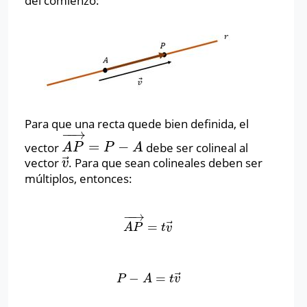
del comienzo:
Para que una recta quede bien definida, el
−
−
→
=
−
vector
debe ser colineal al
A
P
→
=
P
−
A
A
P
P
A
⃗
vector
. Para que sean colineales deben ser
v
→
v
múltiplos, entonces:
−
−
→
⃗
=
A
P
→
=
t
v
→
A
P
t
v
⃗
−
=
P
−
A
=
t
v
→
P
A
t
v