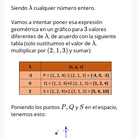
Siendo
cualquier número entero.
λ
λ
Vamos a intentar poner esa expresión
3
geométrica en un gráfico para
valores
3
diferentes de
, de acuerdo con la siguiente
λ
λ
tabla (solo sustituimos el valor de
,
λ
λ
(
2
,
1
,
3
)
multiplicar por
y sumar):
(
2
,
1
,
3
)
,
Poniendo los puntos
y
en el espacio,
P
,
Q
S
P
Q
S
tenemos esto: