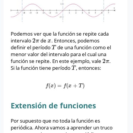
Podemos ver que la función se repite cada
2
intervalo
de
. Entonces, podemos
2
π
x
π
x
definir el período
de una función como el
T
T
menor valor del intervalo para el cual una
2
función se repite. En este ejemplo, vale
.
2
π
π
Si la función tiene período
, entonces:
T
T
(
)
=
(
+
)
f
(
x
)
=
f
(
x
+
T
)
f
x
f
x
T
Extensión de funciones
Por supuesto que no toda la función es
periódica. Ahora vamos a aprender un truco