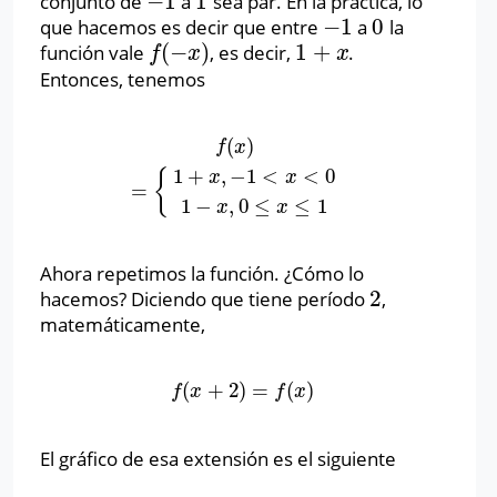
−
1
1
conjunto de
a
sea par. En la práctica, lo
−
1
1
−
1
0
que hacemos es decir que entre
a
la
−
1
0
(
−
)
1
+
función vale
, es decir,
.
f
(
−
x
)
1
+
x
f
x
x
Entonces, tenemos
(
)
f
(
x
)
=
{
1
+
x
,
−
1
<
x
<
0
1
−
x
,
0
≤
x
≤
1
f
x
1
+
,
−
1
<
<
0
{
x
x
=
1
−
,
0
≤
≤
1
x
x
Ahora repetimos la función. ¿Cómo lo
2
hacemos? Diciendo que tiene período
,
2
matemáticamente,
(
+
2
)
=
(
)
f
(
x
+
2
)
=
f
(
x
)
f
x
f
x
El gráfico de esa extensión es el siguiente