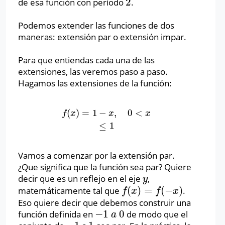
2
de esa función con período
.
2
Podemos extender las funciones de dos
maneras: extensión par o extensión impar.
Para que entiendas cada una de las
extensiones, las veremos paso a paso.
Hagamos las extensiones de la función:
(
)
=
1
−
,
0
<
f
(
x
)
=
1
−
x
,
0
<
x
≤
1
f
x
x
x
≤
1
Vamos a comenzar por la extensión par.
¿Que significa que la función sea par? Quiere
decir que es un reflejo en el eje
,
y
y
(
)
=
(
−
)
matemáticamente tal que
.
f
(
x
)
=
f
(
−
x
)
f
x
f
x
Eso quiere decir que debemos construir una
−
1
0
función definida en
de modo que el
−
1
a
0
a