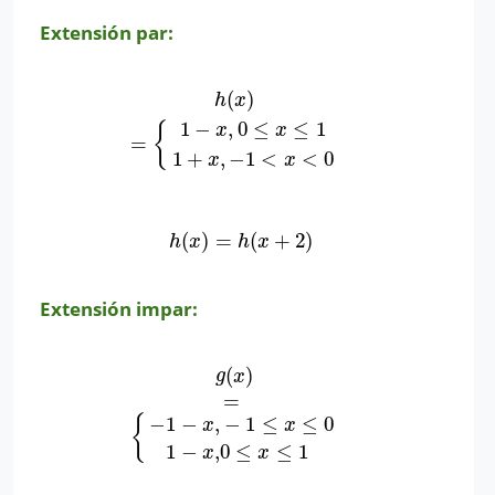
Extensión par:
(
)
h
(
x
)
=
{
1
−
x
,
0
≤
x
≤
1
1
+
x
,
−
1
<
x
<
0
h
x
1
−
,
0
≤
≤
1
{
x
x
=
1
+
,
−
1
<
<
0
x
x
(
)
=
(
+
2
)
h
(
x
)
=
h
(
x
+
2
)
h
x
h
x
Extensión impar:
(
)
g
(
x
)
=
{
−
1
−
x
,
−
1
≤
x
≤
0
1
−
x
,
0
≤
x
≤
1
g
x
=
−
1
−
,
−
1
≤
≤
0
{
x
x
1
−
,
0
≤
≤
1
x
x