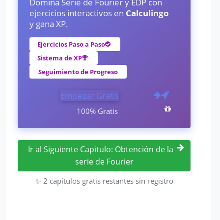
Domina Serie de Fourier y EDP con
ejercicios interactivos en
Calculingo
y gana XP.
Ejercicios Paso a Paso
Sistema de XP
Seguimiento de Progreso
Empezar Gratis
100% Gratis
Ir al Siguiente Capitulo: Obtención de la
serie de Fourier
✨ 2 capítulos gratis restantes sin registro