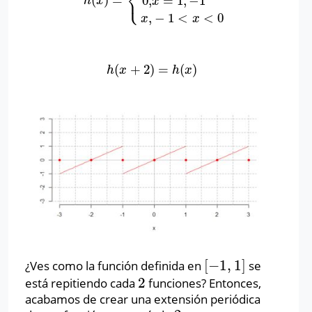
⎨
⎩
(
)
=
0
,
=
1
,
−
1
h
(
x
)
=
{
x
,
0
<
x
<
1
0
,
x
=
1
,
−
1
x
,
−
1
<
x
<
0
h
x
x
,
−
1
<
<
0
x
x
(
+
2
)
=
(
)
h
(
x
+
2
)
=
h
(
x
)
h
x
h
x
[
−
1
,
1
]
¿Ves como la función definida en
se
[
−
1
,
1
]
2
está repitiendo cada
funciones? Entonces,
2
acabamos de crear una extensión periódica