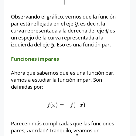
Observando el gráfico, vemos que la función
par está reflejada en el eje
, es decir, la
y
y
curva representada a la derecha del eje
es
y
y
un espejo de la curva representada a la
izquierda del eje
. Eso es una función par.
y
y
Funciones impares
Ahora que sabemos qué es una función par,
vamos a estudiar la función impar. Son
definidas por:
(
)
=
−
(
−
)
f
(
x
)
=
−
f
(
−
x
)
f
x
f
x
Parecen más complicadas que las funciones
pares, ¿verdad? Tranquilo, veamos un
3