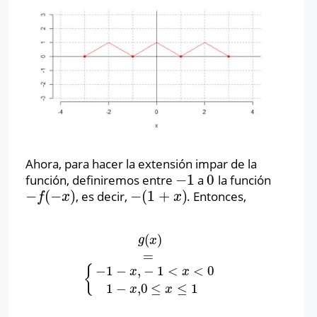
Ahora, para hacer la extensión impar de la
−
1
0
función, definiremos entre
a
la función
−
1
0
−
(
−
)
−
(
1
+
)
, es decir,
. Entonces,
−
f
(
−
x
)
−
(
1
+
x
)
f
x
x
(
)
g
(
x
)
=
{
−
1
−
x
,
−
1
<
x
<
0
1
−
x
,
0
≤
x
≤
1
g
x
=
−
1
−
,
−
1
<
<
0
{
x
x
1
−
,
0
≤
≤
1
x
x