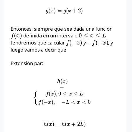
(
)
=
(
+
2
)
g
(
x
)
=
g
(
x
+
2
)
g
x
g
x
Entonces, siempre que sea dada una función
(
)
0
≤
≤
definida en un intervalo
f
(
x
)
0
≤
x
≤
L
f
x
x
L
(
−
)
−
(
−
)
tendremos que calcular
y
, y
f
(
−
x
)
−
f
(
−
x
)
f
x
f
x
luego vamos a decir que
Extensión par:
(
)
h
(
x
)
=
{
f
(
x
)
,
0
≤
x
≤
L
f
(
−
x
)
,
−
L
<
x
<
0
h
x
=
(
)
,
0
≤
≤
{
f
x
x
L
(
−
)
,
−
<
<
0
f
x
L
x
(
)
=
(
+
2
)
h
(
x
)
=
h
(
x
+
2
L
)
h
x
h
x
L