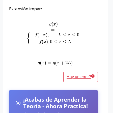
Extensión impar:
(
)
g
(
x
)
=
{
−
f
(
−
x
)
,
−
L
≤
x
≤
0
f
(
x
)
,
0
≤
x
≤
L
g
x
=
−
(
−
)
,
−
≤
≤
0
{
f
x
L
x
(
)
,
0
≤
≤
f
x
x
L
(
)
=
(
+
2
)
g
(
x
)
=
g
(
x
+
2
L
)
g
x
g
x
L
Hay un error?
¡Acabas de Aprender la
🎯
Teoría - Ahora Practica!