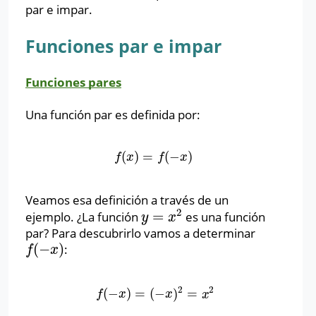
par e impar.
Funciones par e impar
Funciones pares
Una función par es definida por:
(
)
=
(
−
)
f
(
x
)
=
f
(
−
x
)
f
x
f
x
Veamos esa definición a través de un
2
=
ejemplo. ¿La función
es una función
y
=
x
2
y
x
par? Para descubrirlo vamos a determinar
(
−
)
:
f
(
−
x
)
f
x
2
2
(
−
)
=
(
−
)
=
f
(
−
x
)
=
(
−
x
)
2
=
x
2
f
x
x
x