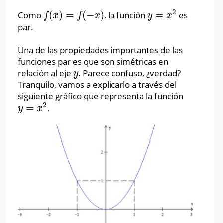
2
(
)
=
(
−
)
=
Como
, la función
es
f
(
x
)
=
f
(
−
x
)
y
=
x
2
f
x
f
x
y
x
par.
Una de las propiedades importantes de las
funciones par es que son simétricas en
relación al eje
. Parece confuso, ¿verdad?
y
y
Tranquilo, vamos a explicarlo a través del
siguiente gráfico que representa la función
2
=
.
y
=
x
2
y
x