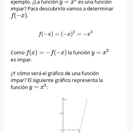
=
ejemplo. ¿La función
es una función
y
=
x
3
y
x
impar? Para descubrirlo vamos a determinar
(
−
)
.
f
(
−
x
)
f
x
3
3
(
−
)
=
(
−
)
=
−
f
(
−
x
)
=
(
−
x
)
3
=
−
x
3
f
x
x
x
3
(
)
=
−
(
−
)
=
Como
la función
f
(
x
)
=
−
f
(
−
x
)
y
=
x
3
f
x
f
x
y
x
es impar.
¿Y cómo será el gráfico de una función
impar? El siguiente gráfico representa la
3
=
función
:
y
=
x
3
y
x