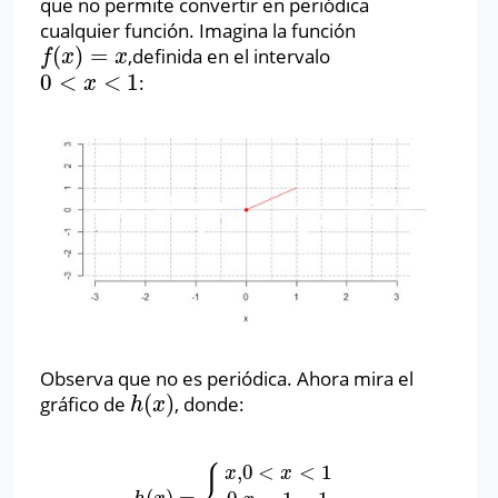
que no permite convertir en periódica
cualquier función. Imagina la función
(
)
=
,definida en el intervalo
f
(
x
)
=
x
f
x
x
0
<
<
1
:
0
<
x
<
1
x
Observa que no es periódica. Ahora mira el
(
)
gráfico de
, donde:
h
(
x
)
h
x
⎧
,
0
<
<
1
x
x