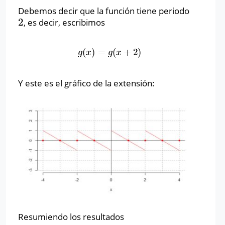
Debemos decir que la función tiene periodo
2
, es decir, escribimos
2
(
)
=
(
+
2
)
g
(
x
)
=
g
(
x
+
2
)
g
x
g
x
Y este es el gráfico de la extensión:
Resumiendo los resultados