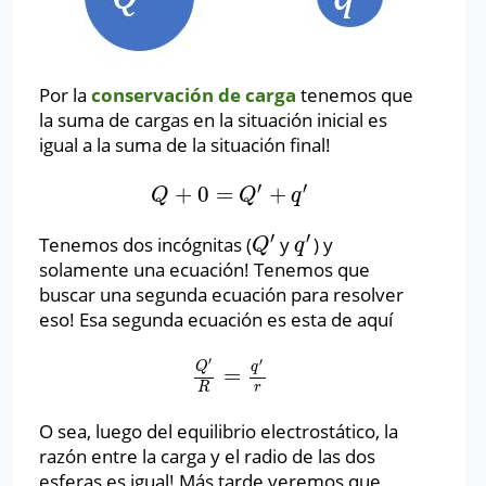
Por la
conservación de carga
tenemos que
la suma de cargas en la situación inicial es
igual a la suma de la situación final!
′
′
+
0
=
+
Q
+
0
=
Q
′
+
q
′
Q
Q
q
′
′
Tenemos dos incógnitas
(
y
)
y
Q
′
q
′
Q
q
solamente una ecuación! Tenemos que
buscar una segunda ecuación para resolver
eso! Esa segunda ecuación es esta de aquí
′
′
Q
q
=
Q
′
R
=
q
′
r
r
R
O sea, luego del equilibrio electrostático, la
razón entre la carga y el radio de las dos
esferas es igual! Más tarde veremos que