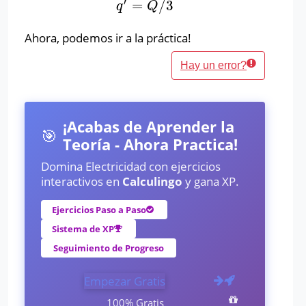
′
=
/
3
q
′
=
Q
/
3
q
Q
Ahora, podemos ir a la práctica!
Hay un error?
¡Acabas de Aprender la
🎯
Teoría - Ahora Practica!
Domina Electricidad con ejercicios
interactivos en
Calculingo
y gana XP.
Ejercicios Paso a Paso
Sistema de XP
Seguimiento de Progreso
Empezar Gratis
100% Gratis