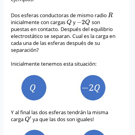
Dos esferas conductoras de mismo radio
R
R
−
2
inicialmente con cargas
y
son
Q
−
2
Q
Q
Q
puestas en contacto. Después del equilibrio
electrostático se separan. Cual es la carga en
cada una de las esferas después de su
separación?
Inicialmente tenemos esta situación:
Y al final las dos esferas tendrán la misma
′
carga
ya que las dos son iguales!
Q
′
Q