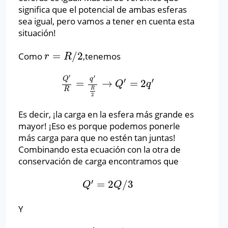
significa que el potencial de ambas esferas
sea igual, pero vamos a tener en cuenta esta
situación!
=
/
2
Como
,tenemos
r
=
R
/
2
r
R
′
′
Q
q
′
′
=
→
=
2
Q
′
R
=
q
′
R
2
→
Q
′
=
2
q
′
Q
q
R
R
2
Es decir, ¡la carga en la esfera más grande es
mayor! ¡Eso es porque podemos ponerle
más carga para que no estén tan juntas!
Combinando esta ecuación con la otra de
conservación de carga encontramos que
′
=
2
/
3
Q
′
=
2
Q
/
3
Q
Q
Y