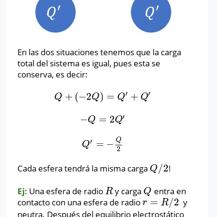
En las dos situaciones tenemos que la carga
total del sistema es igual, pues esta se
conserva, es decir:
′
′
+
(
−
2
)
=
+
Q
+
(
−
2
Q
)
=
Q
′
+
Q
′
Q
Q
Q
Q
′
−
=
2
−
Q
=
2
Q
′
Q
Q
Q
′
=
−
Q
′
=
−
Q
2
Q
2
/
2
Cada esfera tendrá la misma carga
!
Q
/
2
Q
Ej:
Una esfera de radio
y carga
entra en
R
Q
R
Q
=
/
2
contacto con una esfera de radio
y
r
=
R
/
2
r
R
neutra. Después del equilibrio electrostático