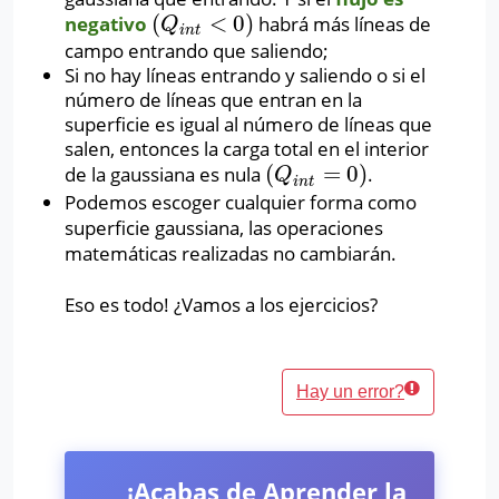
(
<
0
)
negativo
habrá más líneas de
(
Q
i
n
t
<
0
)
Q
i
n
t
campo entrando que saliendo;
Si no hay líneas entrando y saliendo o si el
número de líneas que entran en la
superficie es igual al número de líneas que
salen, entonces la carga total en el interior
(
=
0
)
de la gaussiana es nula
.
(
Q
i
n
t
=
0
)
Q
i
n
t
Podemos escoger cualquier forma como
superficie gaussiana, las operaciones
matemáticas realizadas no cambiarán.
Eso es todo! ¿Vamos a los ejercicios?
Hay un error?
¡Acabas de Aprender la