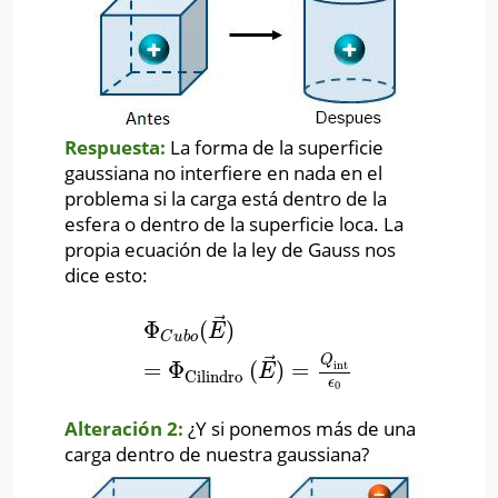
Respuesta:
La forma de la superficie
gaussiana no interfiere en nada en el
problema si la carga está dentro de la
esfera o dentro de la superficie loca. La
propia ecuación de la ley de Gauss nos
dice esto:
⃗
Φ
(
)
Φ
C
u
b
o
(
E
→
)
=
Φ
Cilindro
(
E
→
)
=
Q
int
ϵ
0
E
C
u
b
o
⃗
Q
=
Φ
(
)
=
int
E
Cilindro
ϵ
0
Alteración 2:
¿Y si ponemos más de una
carga dentro de nuestra gaussiana?