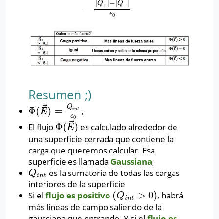
|
|
−
|
|
Q
Q
=
+
−
ϵ
0
Resumen ;)
⃗
Q
Φ
(
)
=
;
Φ
(
E
→
)
=
Q
i
n
t
ϵ
0
i
n
t
E
ϵ
0
⃗
Φ
(
)
El flujo
es calculado alrededor de
Φ
(
E
→
)
E
una superficie cerrada que contiene la
carga que queremos calcular. Esa
superficie es llamada
Gaussiana
;
es la sumatoria de todas las cargas
Q
i
n
t
Q
i
n
t
interiores de la superficie
(
>
0
)
Si el
flujo es positivo
, habrá
(
Q
i
n
t
>
0
)
Q
i
n
t
más líneas de campo saliendo de la
gaussiana que entrando. Y si el
flujo es