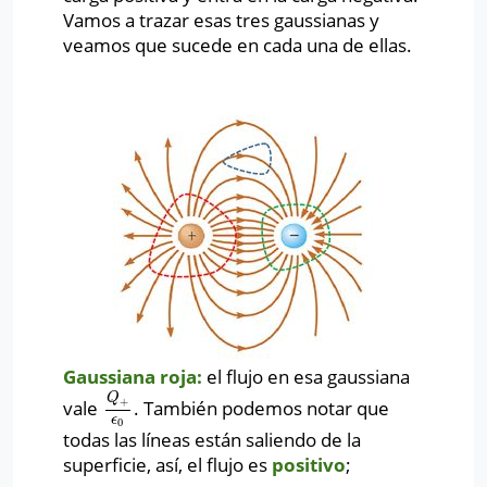
Vamos a trazar esas tres gaussianas y
veamos que sucede en cada una de ellas.
Gaussiana roja:
el flujo en esa gaussiana
Q
+
vale
. También podemos notar que
Q
+
ϵ
0
ϵ
0
todas las líneas están saliendo de la
superficie, así, el flujo es
positivo
;