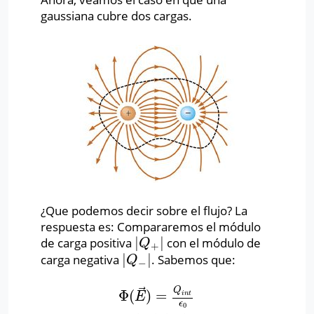
gaussiana cubre dos cargas.
¿Que podemos decir sobre el flujo? La
respuesta es: Compararemos el módulo
|
|
de carga positiva
con el módulo de
|
Q
+
|
Q
+
|
|
carga negativa
. Sabemos que:
|
Q
−
|
Q
−
⃗
Q
Φ
(
)
=
Φ
(
E
→
)
=
Q
i
n
t
ϵ
0
=
|
Q
+
|
−
|
Q
−
|
ϵ
0
i
n
t
E
ϵ
0