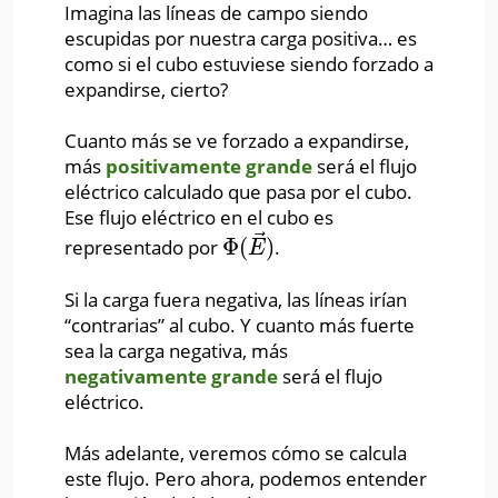
Imagina las líneas de campo siendo
escupidas por nuestra carga positiva… es
como si el cubo estuviese siendo forzado a
expandirse, cierto?
Cuanto más se ve forzado a expandirse,
más
positivamente grande
será el flujo
eléctrico calculado que pasa por el cubo.
Ese flujo eléctrico en el cubo es
⃗
Φ
(
)
representado por
.
Φ
(
E
→
)
E
Si la carga fuera negativa, las líneas irían
“contrarias” al cubo. Y cuanto más fuerte
sea la carga negativa, más
negativamente grande
será el flujo
eléctrico.
Más adelante, veremos cómo se calcula
este flujo. Pero ahora, podemos entender