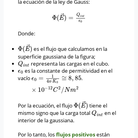
la ecuación de la ley de Gauss:
⃗
Q
Φ
(
)
=
Φ
(
E
→
)
=
Q
i
n
t
ϵ
0
i
n
t
E
ϵ
0
Donde:
⃗
Φ
(
)
es el flujo que calculamos en la
Φ
(
E
→
)
E
superficie gaussiana de la figura;
representa las cargas en el cubo.
Q
i
n
t
Q
i
n
t
es la constante de permitividad en el
ϵ
0
ϵ
0
1
=
≅
8
,
85
vacío
.
ϵ
0
=
1
4
π
⋅
K
0
≅
8
,
85
×
10
−
12
C
2
/
N
m
2
ϵ
0
4
⋅
π
K
0
−
12
2
2
×
10
/
C
N
m
⃗
Φ
(
)
Por la ecuación, el flujo
tiene el
Φ
(
E
→
)
E
mismo signo que la carga total
en el
Q
i
n
t
Q
i
n
t
interior de la gaussiana.
Por lo tanto, los
flujos positivos
están