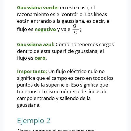
Gaussiana verde:
en este caso, el
razonamiento es el contrário. Las líneas
están entrando a la gaussiana, es decir, el
Q
flujo es
negativo
y vale
;
Q
−
ϵ
0
−
ϵ
0
Gaussiana azul:
Como no tenemos cargas
dentro de esta superficie gaussiana, el
flujo es
cero
.
Importante:
Un flujo eléctrico nulo no
significa que el campo es cero en todos los
puntos de la superficie. Eso significa que
tenemos el mismo número de líneas de
campo entrando y saliendo de la
gaussiana.
Ejemplo 2
Ahora, veamos el caso en que una