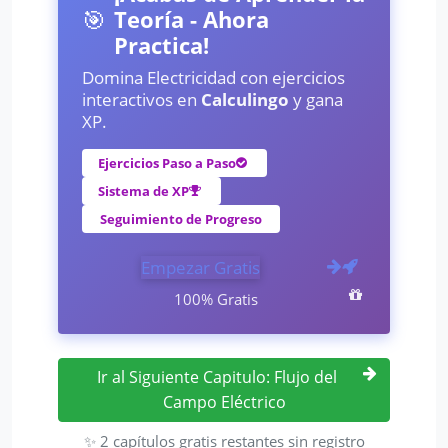
🎯
Teoría - Ahora
Practica!
Domina Electricidad con ejercicios
interactivos en
Calculingo
y gana
XP.
Ejercicios Paso a Paso
Sistema de XP
Seguimiento de Progreso
Empezar Gratis
100% Gratis
Ir al Siguiente Capitulo: Flujo del
Campo Eléctrico
✨ 2 capítulos gratis restantes sin registro