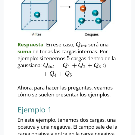
Respuesta
:
En ese caso,
será una
Q
i
n
t
Q
i
n
t
suma
de todas las cargas internas. Por
5
ejemplo: si tenemos
cargas dentro de la
5
=
+
+
gaussiana:
:)
Q
i
n
t
=
Q
1
+
Q
2
+
Q
3
+
Q
4
+
Q
5
Q
Q
Q
Q
1
2
3
i
n
t
+
+
Q
Q
4
5
Ahora, para hacer las preguntas, veamos
cómo se suelen presentar los ejemplos.
Ejemplo 1
En este ejemplo, tenemos dos cargas, una
positiva y una negativa. El campo sale de la
carga positiva y entra en la carga negativa.