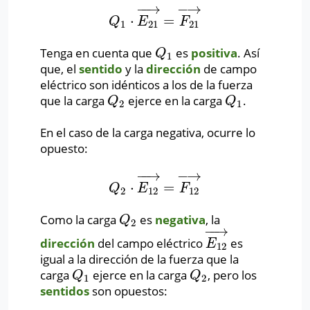
−
−
→
−
→
⋅
=
Q
1
⋅
E
21
→
=
F
21
→
Q
E
F
1
21
21
Tenga en cuenta que
es
positiva
. Así
Q
1
Q
1
que, el
sentido
y la
dirección
de campo
eléctrico son idénticos a los de la fuerza
que la carga
ejerce en la carga
.
Q
2
Q
1
Q
Q
2
1
En el caso de la carga negativa, ocurre lo
opuesto:
−
−
→
−
→
⋅
=
Q
2
⋅
E
12
→
=
F
12
→
Q
E
F
2
12
12
Como la carga
es
negativa
, la
Q
2
Q
2
−
−
→
dirección
del campo eléctrico
es
E
12
→
E
12
igual a la dirección de la fuerza que la
carga
ejerce en la carga
, pero los
Q
1
Q
2
Q
Q
1
2
sentidos
son opuestos: