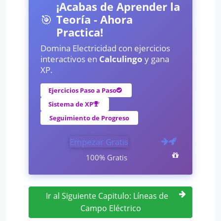
¡Acabas de Aprender la
🎯
Teoría - Ahora
Practica!
Domina Electricidad con ejercicios
interactivos en
Calculingo
y gana
XP.
Ejercicios Paso a Paso
Sistema de XP
Seguimiento de Progreso
Empezar Gratis
100% Gratis
Ir al Siguiente Capitulo: Líneas de
Campo Eléctrico