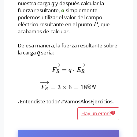
nuestra carga
y después calcular la
q
q
fuerza resultante,
o
simplemente
podemos utilizar el valor del campo
eléctrico resultante en el punto
, que
P
P
acabamos de calcular.
De esa manera, la fuerza resultante sobre
la carga
sería:
q
q
−
→
−
→
=
⋅
F
R
→
=
q
⋅
E
R
→
F
q
E
R
R
−
→
=
3
×
6
=
18
ˆ
F
R
→
=
3
×
6
=
18
n
^
N
F
n
N
R
¿Entendiste todo? #VamosAlosEjercicios.
Hay un error?