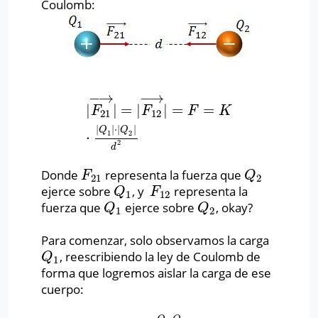
Coulomb:
−
→
−
→
|
|
=
|
|
=
=
|
F
21
→
|
=
|
F
12
→
|
=
F
=
K
⋅
|
Q
1
|
⋅
|
Q
2
|
d
2
F
F
F
K
21
12
|
|
⋅
|
|
Q
Q
⋅
1
2
2
d
Donde
representa la fuerza que
F
21
Q
2
F
Q
21
2
ejerce sobre
, y
representa la
Q
1
F
12
Q
F
1
12
fuerza que
ejerce sobre
, okay?
Q
1
Q
2
Q
Q
1
2
Para comenzar, solo observamos la carga
, reescribiendo la ley de Coulomb de
Q
1
Q
1
forma que logremos aislar la carga de ese
cuerpo: