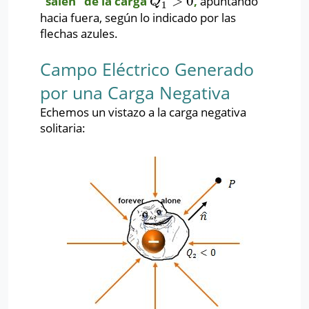
>
0
“salen” de la carga
,
apuntando
Q
1
>
0
Q
1
hacia fuera, según lo indicado por las
flechas azules.
Campo Eléctrico Generado
por una Carga Negativa
Echemos un vistazo a la carga negativa
solitaria: