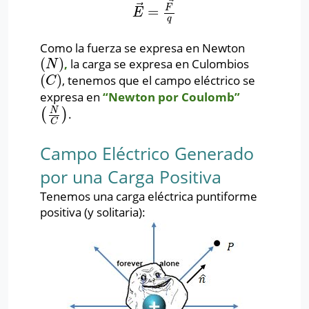
⃗
⃗
F
=
E
→
=
F
→
q
E
q
Como la fuerza se expresa en Newton
(
)
,
la carga se expresa en Culombios
(
N
)
N
(
)
, tenemos que el campo eléctrico se
(
C
)
C
expresa en
“Newton por Coulomb”
N
(
)
.
(
N
C
)
C
Campo Eléctrico Generado
por una Carga Positiva
Tenemos una carga eléctrica puntiforme
positiva (y solitaria):