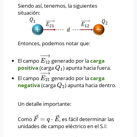
Siendo así, tenemos, la siguientes
situación:
Entonces, podemos notar que:
−
−
→
El campo
generado por la
carga
E
12
→
E
12
positiva
(carga
) apunta hacia fuera.
Q
1
Q
1
−
−
→
El campo
generado por la
carga
E
21
→
E
21
negativa
(carga
) apunta hacia dentro.
Q
2
Q
2
Un detalle importante:
⃗
⃗
=
⋅
Como
, es fácil determinar las
F
→
=
q
⋅
E
→
F
q
E
unidades de campo eléctrico en el S.I: