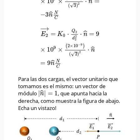
×
10
×
⋅
=
ˆ
n
2
√
(
3
)
N
−
3
ˆ
n
C
−
→
Q
=
⋅
⋅
=
9
ˆ
2
E
2
→
=
K
0
⋅
Q
2
d
2
2
⋅
n
^
=
9
×
10
9
×
(
2
×
10
−
9
)
(
2
)
2
E
K
n
2
0
2
d
2
−
9
(
2
×
10
)
9
×
10
×
⋅
ˆ
n
2
√
(
2
)
N
=
9
ˆ
n
C
Para las dos cargas, el vector unitario que
tomamos es el mismo: un vector de
|
|
=
1
ˆ
módulo
, que apunta hacia la
|
n
^
|
=
1
n
derecha, como muestra la figura de abajo.
Echa un vistazo!