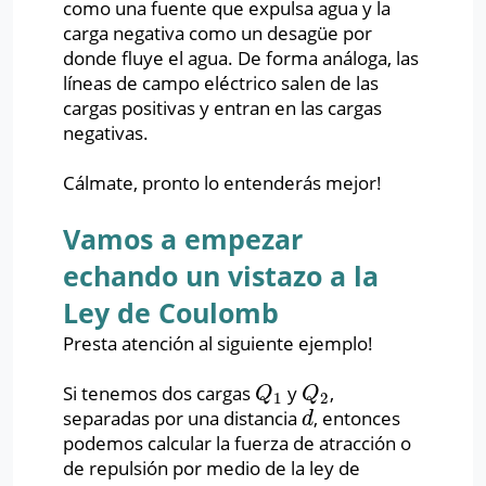
como una fuente que expulsa agua y la
carga negativa como un desagüe por
donde fluye el agua. De forma análoga, las
líneas de campo eléctrico salen de las
cargas positivas y entran en las cargas
negativas.
Cálmate, pronto lo entenderás mejor!
Vamos a empezar
echando un vistazo a la
Ley de Coulomb
Presta atención al siguiente ejemplo!
Si tenemos dos cargas
y
,
Q
1
Q
2
Q
Q
1
2
separadas por una distancia
, entonces
d
d
podemos calcular la fuerza de atracción o
de repulsión por medio de la ley de