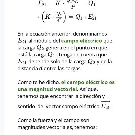
⋅
Q
Q
=
⋅
=
1
2
F
21
=
K
⋅
Q
1
⋅
Q
2
d
2
=
Q
1
⋅
(
K
⋅
Q
2
d
2
)
=
Q
1
⋅
E
21
F
K
Q
21
1
2
d
(
)
Q
⋅
⋅
=
⋅
2
K
Q
E
1
21
2
d
En la ecuación anterior, denominamos
al módulo del
campo eléctrico
que
E
21
E
21
la carga
genera en el punto en que
Q
2
Q
2
está la carga
. Tenga en cuenta que
Q
1
Q
1
depende solo de la carga
y de la
E
21
Q
2
E
Q
21
2
distancia
entre las cargas.
d
d
Como te he dicho,
el campo eléctrico es
una magnitud vectorial
. Así que,
tenemos que encontrar la dirección y
−
−
→
sentido del vector campo eléctrico
.
E
21
→
E
21
Como la fuerza y el campo son
magnitudes vectoriales, tenemos: