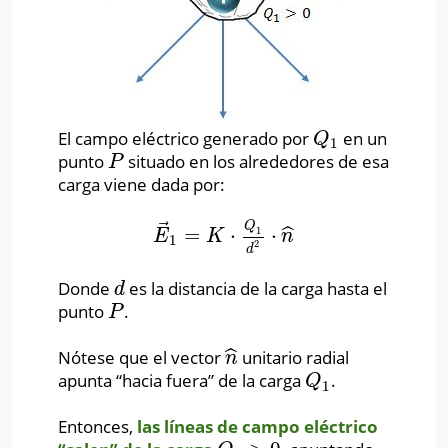
El campo eléctrico generado por
en un
Q
1
Q
1
punto
situado en los alrededores de esa
P
P
carga viene dada por:
⃗
Q
=
⋅
⋅
ˆ
1
E
→
1
=
K
⋅
Q
1
d
2
⋅
n
^
E
K
n
1
2
d
Donde
es la distancia de la carga hasta el
d
d
punto
.
P
P
ˆ
Nótese que el vector
unitario radial
n
^
n
apunta “hacia fuera” de la carga
.
Q
1
Q
1
Entonces,
las líneas de campo eléctrico