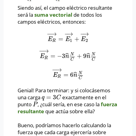
Siendo así, el campo eléctrico resultante
será la
suma vectorial
de todos los
campos eléctricos, entonces:
−
→
−
→
−
→
=
+
E
R
→
=
E
1
→
+
E
2
→
E
E
E
1
2
R
−
→
N
N
=
−
3
+
9
ˆ
ˆ
E
R
→
=
−
3
n
^
N
C
+
9
n
^
N
C
E
n
n
R
C
C
−
→
N
=
6
ˆ
E
R
→
=
6
n
^
N
C
E
n
R
C
Genial! Para terminar: y si colocásemos
=
3
una carga
exactamente en el
q
=
3
C
q
C
punto
, ¿cuál sería, en ese caso la
fuerza
P
P
resultante
que actúa sobre ella?
Bueno, podríamos hacerlo calculando la
fuerza que cada carga ejercería sobre