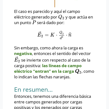
El caso es parecido y aquí el campo
eléctrico generado por
y que actúa en
Q
2
Q
2
un punto
será dado por:
P
P
⃗
Q
=
⋅
⋅
ˆ
2
E
→
2
=
K
⋅
Q
2
d
2
⋅
n
^
E
K
n
2
2
d
Sin embargo, como ahora la carga es
negativa
, entonces el sentido del vector
⃗
se invierte con respecto al caso de la
E
→
2
E
2
carga positiva:
las líneas de campo
eléctrico “entran” en la carga
, como
Q
2
Q
2
lo indican las flechas naranjas.
En resumen…
Entonces, tenemos una diferencia básica
entre campos generados por cargas
positivas y los generados por cargas