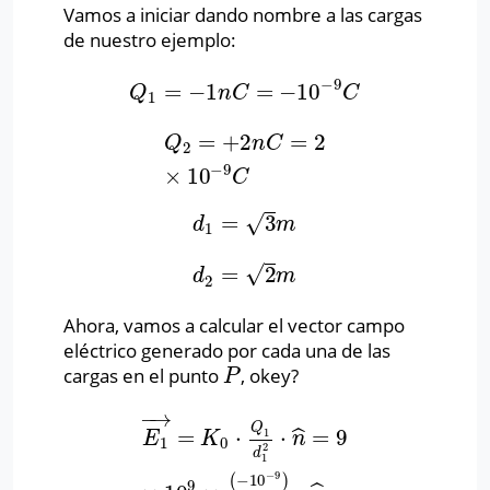
Vamos a iniciar dando nombre a las cargas
de nuestro ejemplo:
−
9
=
−
1
=
−
10
Q
1
=
−
1
n
C
=
−
10
−
9
C
Q
n
C
C
1
=
+
2
=
2
Q
2
=
+
2
n
C
=
2
×
10
−
9
C
Q
n
C
2
−
9
×
10
C
√
=
3
d
1
=
3
m
d
m
1
√
=
2
d
2
=
2
m
d
m
2
Ahora, vamos a calcular el vector campo
eléctrico generado por cada una de las
cargas en el punto
, okey?
P
P
−
→
Q
=
⋅
⋅
=
9
ˆ
1
E
1
→
=
K
0
⋅
Q
1
d
1
2
⋅
n
^
=
9
×
10
9
×
(
−
10
−
9
)
(
3
)
2
⋅
E
K
n
1
0
2
d
1
−
9
(
−
10
)
9