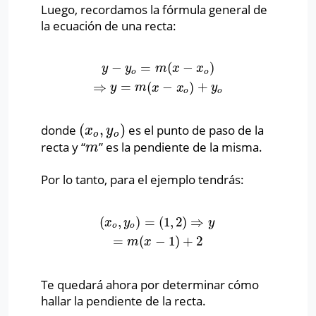
Luego, recordamos la fórmula general de
la ecuación de una recta:
−
=
(
−
)
y
−
y
o
=
m
(
x
−
x
o
)
⇒
y
=
m
(
x
−
x
o
)
+
y
o
y
y
m
x
x
o
o
⇒
=
(
−
)
+
y
m
x
x
y
o
o
(
,
)
donde
es el punto de paso de la
(
x
o
,
y
o
)
x
y
o
o
recta y “
” es la pendiente de la misma.
m
m
Por lo tanto, para el ejemplo tendrás:
(
,
)
=
(
1
,
2
)
⇒
(
x
o
,
y
o
)
=
(
1
,
2
)
⇒
y
=
m
(
x
−
1
)
+
2
x
y
y
o
o
=
(
−
1
)
+
2
m
x
Te quedará ahora por determinar cómo
hallar la pendiente de la recta.