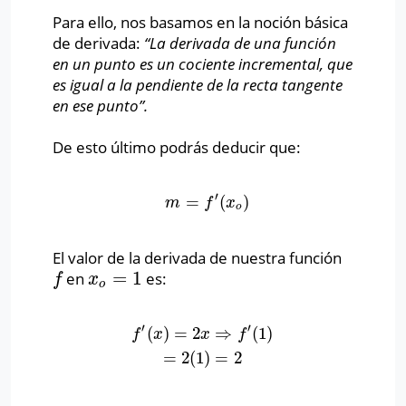
Para ello, nos basamos en la noción básica
de derivada:
“La derivada de una función
en un punto es un cociente incremental, que
es igual a la pendiente de la recta tangente
en ese punto”.
De esto último podrás deducir que:
′
=
(
)
m
=
f
′
(
x
o
)
m
f
x
o
El valor de la derivada de nuestra función
=
1
en
es:
f
x
o
=
1
f
x
o
′
′
(
)
=
2
⇒
(
1
)
f
′
(
x
)
=
2
x
⇒
f
′
(
1
)
=
2
(
1
)
=
2
f
x
x
f
=
2
(
1
)
=
2