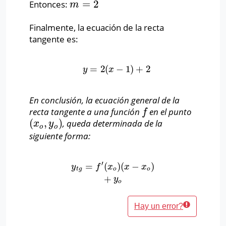
=
2
Entonces:
m
=
2
m
Finalmente, la ecuación de la recta
tangente es:
=
2
(
−
1
)
+
2
y
=
2
(
x
−
1
)
+
2
y
x
En conclusión, la ecuación general de la
recta tangente a una función
en el punto
f
f
(
,
)
, queda determinada de la
(
x
o
,
y
o
)
x
y
o
o
siguiente forma:
′
=
(
)
(
−
)
y
t
g
=
f
′
(
x
o
)
(
x
−
x
o
)
+
y
o
y
f
x
x
x
t
g
o
o
+
y
o
Hay un error?