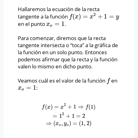
Hallaremos la ecuación de la recta
2
(
)
=
+
1
=
tangente a la función
f
(
x
)
=
x
2
+
1
=
y
f
x
x
y
=
1
en el punto
.
x
o
=
1
x
o
Para comenzar, diremos que la recta
tangente intersecta o “toca” a la gráfica de
la función en un solo punto. Entonces
podemos afirmar que la recta y la función
valen lo mismo en dicho punto.
Veamos cuál es el valor de la función
en
f
f
=
1
:
x
o
=
1
x
o
2
(
)
=
+
1
⇒
(
1
)
f
(
x
)
=
x
2
+
1
⇒
f
(
1
)
=
1
2
+
1
=
2
⇒
(
x
o
,
y
o
)
=
(
1
,
2
)
f
x
x
f
2
=
1
+
1
=
2
⇒
(
,
)
=
(
1
,
2
)
x
y
o
o