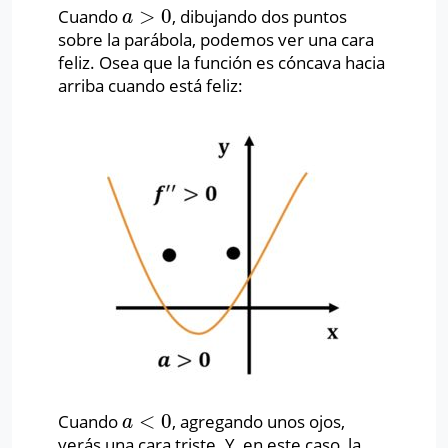
>
0
Cuando
, dibujando dos puntos
a
>
0
a
sobre la parábola, podemos ver una cara
feliz. Osea que la función es cóncava hacia
arriba cuando está feliz:
<
0
Cuando
, agregando unos ojos,
a
<
0
a
verás una cara triste. Y, en este caso, la