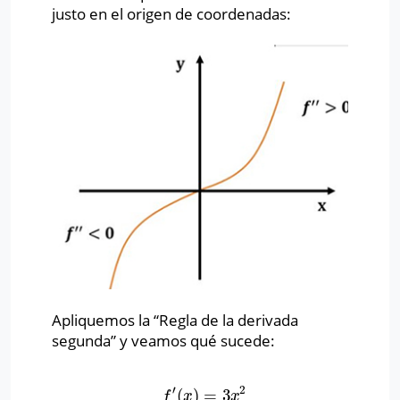
justo en el origen de coordenadas:
Apliquemos la “Regla de la derivada
segunda” y veamos qué sucede:
′
2
(
)
=
3
f
′
(
x
)
=
3
x
2
f
x
x