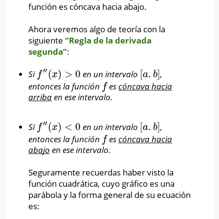
función es cóncava hacia abajo.
Ahora veremos algo de teoría con la
siguiente
“Regla de la derivada
segunda”
:
′′
(
)
>
0
[
.
]
Si
en un intervalo
,
f
″
(
x
)
>
0
[
a
.
b
]
f
x
a
b
entonces la función
es
cóncava hacia
f
f
arriba
en ese intervalo.
′′
(
)
<
0
[
.
]
Si
en un intervalo
,
f
″
(
x
)
<
0
[
a
.
b
]
f
x
a
b
entonces la función
es
cóncava hacia
f
f
abajo
en ese intervalo.
Seguramente recuerdas haber visto la
función cuadrática, cuyo gráfico es una
parábola y la forma general de su ecuación
es: