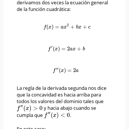
derivamos dos veces la ecuación general
de la función cuadrática:
2
(
)
=
+
+
f
(
x
)
=
a
x
2
+
b
x
+
c
f
x
a
x
b
x
c
′
(
)
=
2
+
f
′
(
x
)
=
2
a
x
+
b
f
x
a
x
b
′′
(
)
=
2
f
″
(
x
)
=
2
a
f
x
a
La regla de la derivada segunda nos dice
que la concavidad es hacia arriba para
todos los valores del dominio tales que
′′
(
)
>
0
y hacia abajo cuando se
f
″
(
x
)
>
0
f
x
′′
(
)
<
0
cumpla que
.
f
″
(
x
)
<
0
f
x
En este caso: