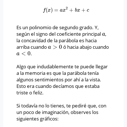
2
(
)
=
+
+
f
(
x
)
=
a
x
2
+
b
x
+
c
f
x
a
x
b
x
c
Es un polinomio de segundo grado. Y,
según el signo del coeficiente principal
,
a
a
la concavidad de la parábola es hacia
>
0
arriba cuando
ó hacia abajo cuando
a
>
0
a
<
0
.
a
<
0
a
Algo que indudablemente te puede llegar
a la memoria es que la parábola tenía
algunos sentimientos por ahí a la vista.
Esto era cuando decíamos que estaba
triste o feliz.
Si todavía no lo tienes, te pediré que, con
un poco de imaginación, observes los
siguientes gráficos: