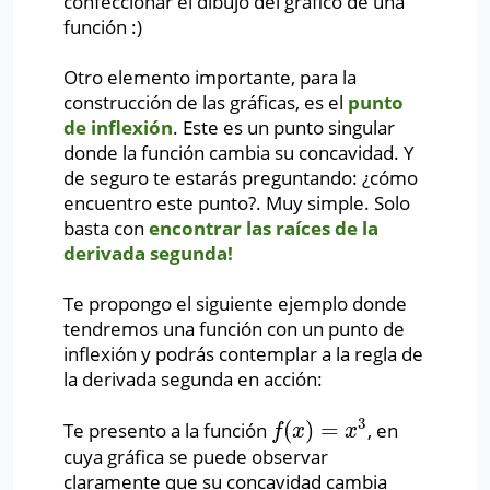
confeccionar el dibujo del gráfico de una
función :)
Otro elemento importante, para la
construcción de las gráficas, es el
punto
de inflexión
. Este es un punto singular
donde la función cambia su concavidad. Y
de seguro te estarás preguntando: ¿cómo
encuentro este punto?. Muy simple. Solo
basta con
encontrar las raíces de la
derivada segunda!
Te propongo el siguiente ejemplo donde
tendremos una función con un punto de
inflexión y podrás contemplar a la regla de
la derivada segunda en acción:
3
(
)
=
Te presento a la función
, en
f
(
x
)
=
x
3
f
x
x
cuya gráfica se puede observar
claramente que su concavidad cambia