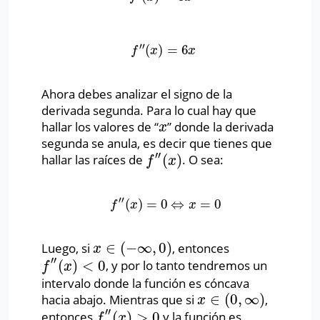
′′
(
)
=
6
f
″
(
x
)
=
6
x
f
x
x
Ahora debes analizar el signo de la
derivada segunda. Para lo cual hay que
hallar los valores de “
” donde la derivada
x
x
segunda se anula, es decir que tienes que
′′
(
)
hallar las raíces de
. O sea:
f
″
(
x
)
f
x
′′
(
)
=
0
⇔
=
0
f
″
(
x
)
=
0
⇔
x
=
0
f
x
x
∈
(
−
∞
,
0
)
Luego, si
, entonces
x
∈
(
−
∞
,
0
)
x
′′
(
)
<
0
, y por lo tanto tendremos un
f
″
(
x
)
<
0
f
x
intervalo donde la función es cóncava
∈
(
0
,
∞
)
hacia abajo. Mientras que si
,
x
∈
(
0
,
∞
)
x
′′
(
)
>
0
entonces
y la función es
f
″
(
x
)
>
0
f
x