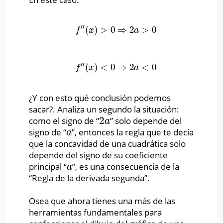
′′
(
)
>
0
⇒
2
>
0
f
″
(
x
)
>
0
⇒
2
a
>
0
f
x
a
′′
(
)
<
0
⇒
2
<
0
f
″
(
x
)
<
0
⇒
2
a
<
0
f
x
a
¿Y con esto qué conclusión podemos
sacar?. Analiza un segundo la situación:
2
como el signo de “
” solo depende del
2
a
a
signo de “
”, entonces la regla que te decía
a
a
que la concavidad de una cuadrática solo
depende del signo de su coeficiente
principal “
”, es una consecuencia de la
a
a
“Regla de la derivada segunda”.
Osea que ahora tienes una más de las
herramientas fundamentales para