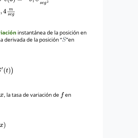
2
s
e
g
m
9
,
4
s
e
g
riación
instantánea de la posición en
a derivada de la posición “
”en
S
S
′
(
)
)
(
t
)
)
S
t
e
, la tasa de variación de
en
x
f
x
f
)
)
x