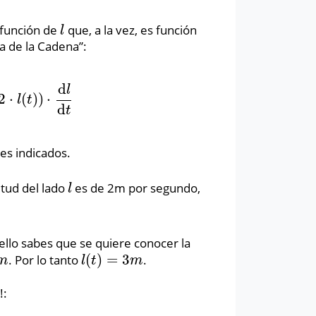
función de
que, a la vez, es función
l
l
la de la Cadena”:
d
l
2
⋅
(
)
)
⋅
l
(
t
)
)
⋅
d
l
d
t
l
t
d
t
res indicados.
itud del lado
es de 2m por segundo,
l
l
 ello sabes que se quiere conocer la
(
)
=
3
. Por lo tanto
.
l
(
t
)
=
3
m
m
l
t
m
!: