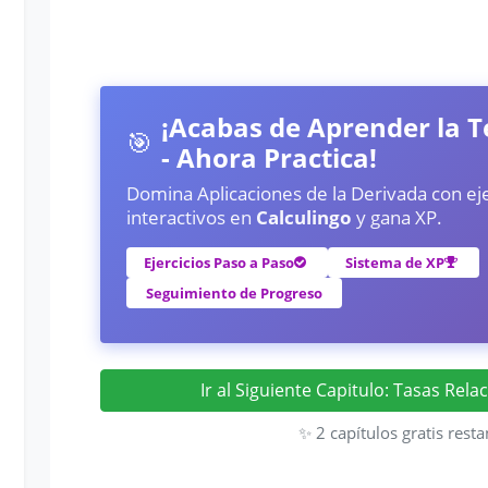
¡Acabas de Aprender la T
🎯
- Ahora Practica!
Domina Aplicaciones de la Derivada con eje
interactivos en
Calculingo
y gana XP.
Ejercicios Paso a Paso
Sistema de XP
Seguimiento de Progreso
Ir al Siguiente Capitulo: Tasas Rela
✨ 2 capítulos gratis resta