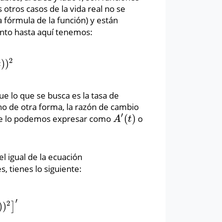
otros casos de la vida real no se
 fórmula de la función) y están
tanto hasta aquí tenemos:
2
)
)
2
t
ue lo que se busca es la tasa de
cho de otra forma, la razón de cambio
′
(
)
e lo podemos expresar como
o
A
′
(
t
)
A
t
l igual de la ecuación
s, tienes lo siguiente:
′
2
)
)
]
2
]
′