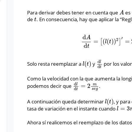
Para derivar debes tener en cuenta que
es 
A
A
de
. En consecuencia, hay que aplicar la “Reg
t
t
d
A
′
2
=
(
(
)
)
=
[
]
d
A
d
t
=
[
(
l
(
t
)
)
2
]
′
=
2
⋅
l
t
d
t
d
l
(
)
Solo resta reemplazar a
y
por los valo
l
(
t
)
d
l
d
t
l
t
d
t
Como la velocidad con la que aumenta la long
d
l
m
=
2
podemos decir que
.
d
l
d
t
=
2
m
s
e
g
d
s
e
g
t
(
)
A continuación queda determinar
, y para
l
(
t
)
l
t
=
3
tasa de variación en el instante cuando
l
=
3
m
l
Ahora sí realicemos el reemplazo de los datos