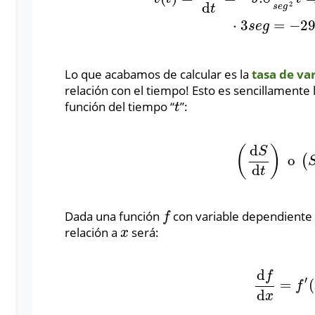
d
2
s
e
g
t
⋅
3
=
−
2
s
e
g
Lo que acabamos de calcular es la
tasa de va
relación con el tiempo! Esto es sencillamente l
función del tiempo “
”:
t
t
d
(
)
S
o
(
(
d
S
d
t
)
o
(
S
′
d
t
Dada una función
con variable dependient
f
f
relación a
será:
x
x
d
f
′
=
(
d
f
d
x
=
f
′
(
x
f
d
x