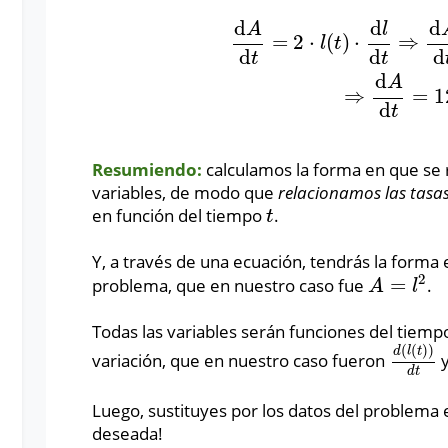
d
d
d
A
l
=
2
⋅
(
)
⋅
⇒
d
A
d
t
=
2
⋅
l
(
t
)
⋅
d
l
d
t
⇒
d
A
d
t
=
2
⋅
3
m
⋅
2
l
t
d
d
d
t
t
d
A
⇒
=
1
d
t
Resumiendo:
calculamos la forma en que se r
variables, de modo que
relacionamos las tasas
en función del tiempo
.
t
t
Y, a través de una ecuación, tendrás la forma 
2
=
problema, que en nuestro caso fue
.
A
=
l
2
A
l
Todas las variables serán funciones del tiem
(
(
)
)
d
l
t
variación, que en nuestro caso fueron
d
(
l
(
t
)
)
d
t
d
t
Luego, sustituyes por los datos del problema 
deseada!