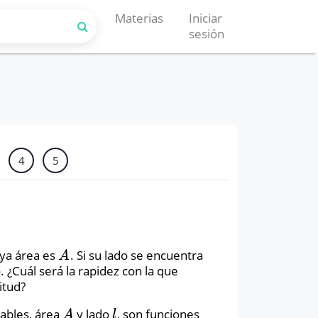
Materias
Iniciar
sesión
4
5
ya área es
. Si su lado se encuentra
A
A
¿Cuál será la rapidez con la que
itud?
iables, área
y lado
, son funciones
A
l
A
l