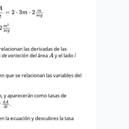
A
m
=
2
⋅
3
⋅
2
m
s
e
g
⇒
d
A
d
t
=
12
m
2
s
e
g
m
s
e
g
t
2
m
2
s
e
g
elacionan las derivadas de las
 de variación
del área
y el lado
A
l
A
l
en que se relacionan las variables del
po, y aparecerán como tasas de
d
A
y
.
d
A
d
t
d
t
en la ecuación y descubres la tasa