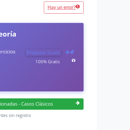
Hay un error?
eoría
rcicios
Empezar Gratis
100% Gratis
cionadas - Casos Clásicos
ntes sin registro