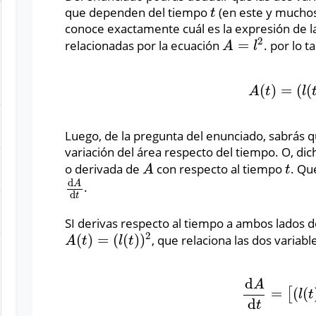
que dependen del tiempo
(en este y muchos 
t
t
conoce exactamente cuál es la expresión de la
2
=
relacionadas por la ecuación
. por lo 
A
=
l
2
A
l
(
)
=
(
(
A
(
t
)
=
(
l
(
t
)
)
A
t
l
Luego, de la pregunta del enunciado, sabrás q
variación del área respecto del tiempo. O, di
o derivada de
con respecto al tiempo
. Qu
A
t
A
t
d
A
.
d
A
d
t
d
t
SI derivas respecto al tiempo a ambos lados de
2
(
)
=
(
(
)
)
, que relaciona las dos variable
A
(
t
)
=
(
l
(
t
)
)
2
A
t
l
t
d
A
=
(
(
[
d
A
d
t
=
[
(
l
(
t
)
)
l
t
d
t