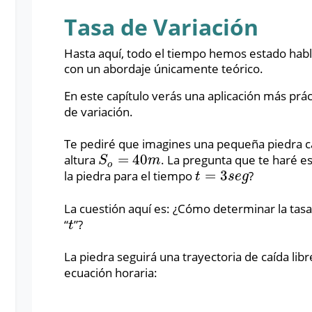
Tasa de Variación
Hasta aquí, todo el tiempo hemos estado habl
con un abordaje únicamente teórico.
En este capítulo verás una aplicación más práct
de variación.
Te pediré que imagines una pequeña piedra ca
=
40
altura
. La pregunta que te haré es
S
o
=
40
m
S
m
o
=
3
la piedra para el tiempo
?
t
=
3
s
e
g
t
s
e
g
La cuestión aquí es: ¿Cómo determinar la tasa 
“
”?
t
t
La piedra seguirá una trayectoria de caída libr
ecuación horaria: