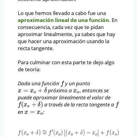
Lo que hemos llevado a cabo fue una
aproximación lineal de una función
. En
consecuencia, cada vez que te pidan
aproximar linealmente, ya sabes que hay
que hacer una aproximación usando la
recta tangente.
Para culminar con esta parte te dejo algo
de teoría:
Dada una función
y un punto
f
f
=
+
próximo a
, entonces se
x
=
x
o
+
δ
x
o
x
x
δ
x
o
o
puede aproximar linealmente el valor de
(
+
)
a través de la recta tangente a
f
(
x
o
+
δ
)
f
f
x
δ
f
o
=
en
:
x
=
x
o
x
x
o