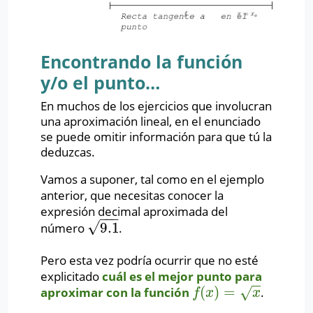
Encontrando la función
y/o el punto…
En muchos de los ejercicios que involucran
una aproximación lineal, en el enunciado
se puede omitir información para que tú la
deduzcas.
Vamos a suponer, tal como en el ejemplo
anterior, que necesitas conocer la
expresión decimal aproximada del
−
−
−
√
9.1
número
.
9.1
Pero esta vez podría ocurrir que no esté
explicitado
cuál es el mejor punto para
(
)
=
aproximar con la función
.
√
f
(
x
)
=
x
f
x
x