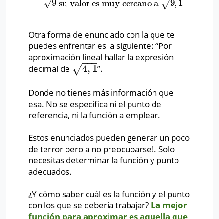
=
9
su valor es muy cercano a
9
,
1
√
√
Otra forma de enunciado con la que te
puedes enfrentar es la siguiente:
“Por
aproximación lineal hallar la expresión
−
−
−
4
,
1
√
decimal de
”.
4
,
1
Donde no tienes más información que
esa. No se especifica ni el punto de
referencia, ni la función a emplear.
Estos enunciados pueden generar un poco
de terror pero a no preocuparse!. Solo
necesitas determinar la función y punto
adecuados.
¿Y cómo saber cuál es la función y el punto
con los que se debería trabajar?
La mejor
función para aproximar es aquella que