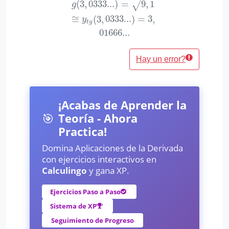
(
3
,
0333...
)
=
9
,
1
√
g
(
3
,
0333...
)
=
9
,
1
≅
y
t
g
(
3
,
0333...
)
=
3
,
01666...
g
≅
(
3
,
0333...
)
=
3
,
y
t
g
01666...
Hay un error?
¡Acabas de Aprender la
🎯
Teoría - Ahora
Practica!
Domina Aplicaciones de la Derivada
con ejercicios interactivos en
Calculingo
y gana XP.
Ejercicios Paso a Paso
Sistema de XP
Seguimiento de Progreso