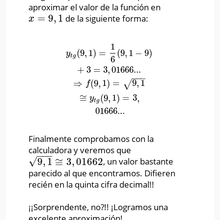
aproximar el valor de la función en
=
9
,
1
de la siguiente forma:
x
=
9
,
1
x
1
(
9
,
1
)
=
(
9
,
1
−
9
)
y
t
g
(
9
,
1
)
=
1
6
(
9
,
1
−
9
)
+
3
=
3
,
01666...
⇒
f
(
9
,
1
)
=
9
,
1
≅
y
t
g
(
9
,
1
)
=
3
,
y
t
g
6
+
3
=
3
,
01666...
−
−
−
⇒
(
9
,
1
)
=
9
,
1
√
f
≅
(
9
,
1
)
=
3
,
y
t
g
01666...
Finalmente comprobamos con la
calculadora y veremos que
−
−
−
√
9
,
1
≅
3
,
01662
, un valor bastante
9
,
1
≅
3
,
01662
parecido al que encontramos. Difieren
recién en la quinta cifra decimal!!
¡¡Sorprendente, no?!! ¡Logramos una
excelente aproximación!