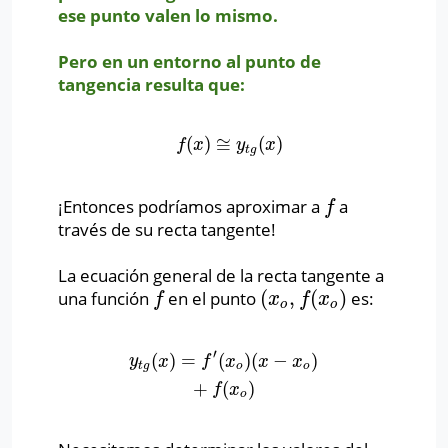
ese punto valen lo mismo.
Pero en un entorno al punto de
tangencia resulta que:
(
)
≅
(
)
f
(
x
)
≅
y
t
g
(
x
)
f
x
y
x
t
g
¡Entonces podríamos aproximar a
a
f
f
través de su recta tangente!
La ecuación general de la recta tangente a
(
,
(
)
una función
en el punto
es:
f
(
x
o
,
f
(
x
o
)
f
x
f
x
o
o
′
(
)
=
(
)
(
−
)
y
t
g
(
x
)
=
f
′
(
x
o
)
(
x
−
x
o
)
+
f
(
x
o
)
y
x
f
x
x
x
t
g
o
o
+
(
)
f
x
o