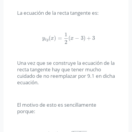
La ecuación de la recta tangente es:
1
(
)
=
(
−
3
)
+
3
y
t
g
(
x
)
=
1
2
(
x
−
3
)
+
3
y
x
x
t
g
2
Una vez que se construye la ecuación de la
recta tangente hay que tener mucho
cuidado de no reemplazar por 9.1 en dicha
ecuación.
El motivo de esto es sencillamente
porque:
−
−
−
−
−