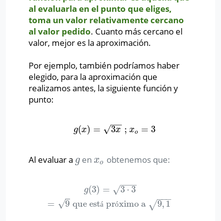
al evaluarla en el punto que eliges,
toma un valor relativamente cercano
al valor pedido
. Cuanto más cercano el
valor, mejor es la aproximación.
Por ejemplo, también podríamos haber
elegido, para la aproximación que
realizamos antes, la siguiente función y
punto:
−
−
(
)
=
3
;
=
3
√
g
(
x
)
=
3
x
;
x
o
=
3
g
x
x
x
o
Al evaluar a
en
obtenemos que:
g
x
o
g
x
o
−
−
−
(
3
)
=
3
⋅
3
√
g
(
3
)
=
3
⋅
3
=
9
que está próximo a
9
,
1
g
−
−
−
=
9
que est
pr
ximo a
9
,
1
√
√
á
ó