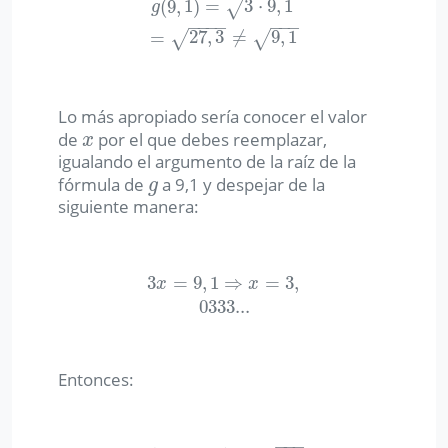
(
9
,
1
)
=
3
⋅
9
,
1
√
g
(
9
,
1
)
=
3
⋅
9
,
1
=
27
,
3
≠
9
,
1
g
−
−
−
−
−
−
−
=
27
,
3
≠
9
,
1
√
√
Lo más apropiado sería conocer el valor
de
por el que debes reemplazar,
x
x
igualando el argumento de la raíz de la
fórmula de
a 9,1 y despejar de la
g
g
siguiente manera:
3
=
9
,
1
⇒
=
3
,
3
x
=
9
,
1
⇒
x
=
3
,
0333...
x
x
0333...
Entonces:
−
−
−