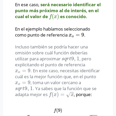
En ese caso,
será necesario identificar el
punto más próximo al de interés, en el
(
)
cual el valor de
es conocido
.
f
(
x
)
f
x
En el ejemplo habíamos seleccionado
=
9
como punto de referencia
.
x
o
=
9
x
o
Incluso también se podría hacer una
omisión sobre cuál función deberías
9
,
1
utilizar para aproximar
, pero
s
q
r
t
9
,
1
s
q
r
t
explicitando el punto de referencia
=
9
. En este caso, necesitas identificar
x
o
=
9
x
o
cuál es la mejor función que, en el punto
=
9
, toma un valor cercano a
x
o
=
9
x
o
9
,
1
. Ya sabes que la función que se
s
q
r
t
9
,
1
s
q
r
t
(
)
=
adapta mejor es
, porque:
√
f
(
x
)
=
x
f
x
x
(
9
)
f
(
9
)
=
9
su valor es muy cercano a
9
,
1
f
−
−
−