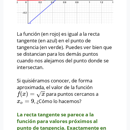
La función (en rojo) es igual a la recta
tangente (en azul) en el punto de
tangencia (en verde). Puedes ver bien que
se distancian para los demás puntos
cuando nos alejamos del punto donde se
intersectan.
Si quisiéramos conocer, de forma
aproximada, el valor de la función
(
)
=
para puntos cercanos a
√
f
(
x
)
=
x
f
x
x
=
9
, ¿Cómo lo hacemos?
x
o
=
9
x
o
La recta tangente se parece a la
función para valores próximos al
punto de tangencia. Exactamente en