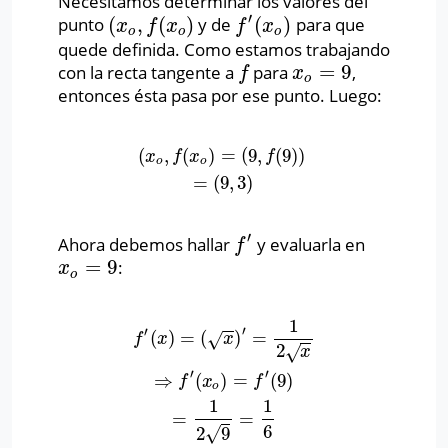
Necesitamos determinar los valores del
′
(
,
(
)
(
)
punto
y de
para que
(
x
o
,
f
(
x
o
)
f
′
(
x
o
)
x
f
x
f
x
o
o
o
quede definida. Como estamos trabajando
=
9
con la recta tangente a
para
,
f
x
o
=
9
f
x
o
entonces ésta pasa por ese punto. Luego:
(
,
(
)
=
(
9
,
(
9
)
)
(
x
o
,
f
(
x
o
)
=
(
9
,
f
(
9
)
)
=
(
9
,
3
)
x
f
x
f
o
o
=
(
9
,
3
)
′
Ahora debemos hallar
y evaluarla en
f
′
f
=
9
:
x
o
=
9
x
o
1
′
′
(
)
=
(
)
=
f
′
(
x
)
=
(
x
)
′
=
1
2
x
⇒
f
′
(
x
o
)
=
f
′
(
9
)
=
1
2
9
=
1
6
√
f
x
x
2
√
x
′
′
⇒
(
)
=
(
9
)
f
x
f
o
1
1
=
=
6
√
2
9