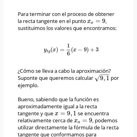
Para terminar con el proceso de obtener
=
9
la recta tangente en el punto
,
x
o
=
9
x
o
sustituimos los valores que encontramos:
1
(
)
=
(
−
9
)
+
3
y
t
g
(
x
)
=
1
6
(
x
−
9
)
+
3
y
x
x
t
g
6
¿Cómo se lleva a cabo la aproximación?
−
−
−
√
9
,
1
Suponte que queremos calcular
por
9
,
1
ejemplo.
Bueno, sabiendo que la función es
aproximadamente igual a la recta
=
9
,
1
tangente y que
se encuentra
x
=
9
,
1
x
=
9
relativamente cerca de
, podemos
x
o
=
9
x
o
utilizar directamente la fórmula de la recta
tangente que conformamos para