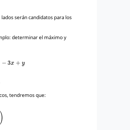
4
lados serán candidatos para los
mplo: determinar el máximo y
−
3
+
3
x
+
y
x
y
.
ticos, tendremos que:
)