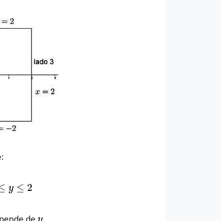
e:
≤
≤
2
y
≤
2
y
depende de
.
y
y