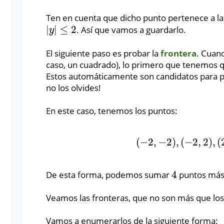
Ten en cuenta que dicho punto pertenece a la
|
|
≤
2
. Así que vamos a guardarlo.
|
y
|
≤
2
y
El siguiente paso es probar la
frontera
. Cuan
caso, un cuadrado), lo primero que tenemos 
Estos automáticamente son candidatos para 
no los olvides!
En este caso, tenemos los puntos:
(
−
2
,
−
2
)
,
(
−
2
,
2
)
,
(
(
−
2
,
−
2
)
,
(
−
2
,
2
)
,
(
2
,
4
De esta forma, podemos sumar
puntos más a
4
Veamos las fronteras, que no son más que los
Vamos a enumerarlos de la siguiente forma: