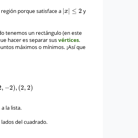
|
|
≤
2
 región porque satisface a
y
|
x
|
≤
2
x
do tenemos un rectángulo (en este
que hacer es separar sus
vértices
.
puntos máximos o mínimos. ¡Así que
2
,
−
2
)
,
(
2
,
2
)
−
2
)
,
(
2
,
2
)
 la lista.
 lados del cuadrado.