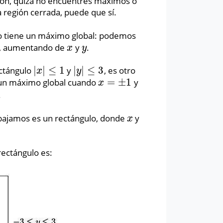
ción, quizá no encuentres máximos o
a región cerrada, puede que sí.
 tiene un máximo global: podemos
, aumentando de
y
.
x
y
x
y
|
|
≤
1
|
|
≤
3
ectángulo
y
, es otro
|
x
|
≤
1
|
y
|
≤
3
x
y
=
±
1
un máximo global cuando
y
x
=
±
1
x
.
abajamos es un rectángulo, donde
y
x
x
ectángulo es: