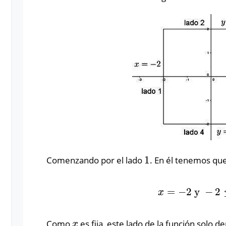
1
Comenzando por el lado
. En él tenemos qu
1
=
−
2
y
−
2
x
=
−
2
y
−
2
≤
x
Como
es fija, este lado de la función solo 
x
x