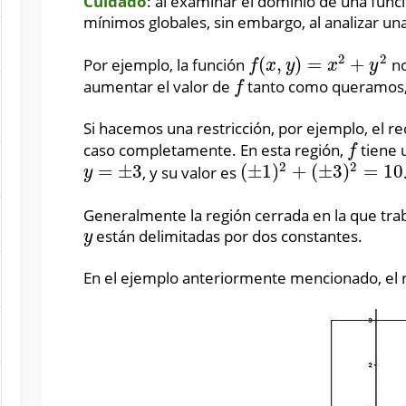
Cuidado
: al examinar el dominio de una fun
mínimos globales, sin embargo, al analizar un
2
2
(
,
)
=
+
Por ejemplo, la función
no
f
(
x
,
y
)
=
x
2
+
y
2
f
x
y
x
y
aumentar el valor de
tanto como queramos
f
f
Si hacemos una restricción, por ejemplo, el r
caso completamente. En esta región,
tiene 
f
f
2
2
=
±
3
(
±
1
)
+
(
±
3
)
=
10
, y su valor es
y
=
±
3
(
±
1
)
2
+
(
±
3
)
2
=
10
y
Generalmente la región cerrada en la que tr
están delimitadas por dos constantes.
y
y
En el ejemplo anteriormente mencionado, el r