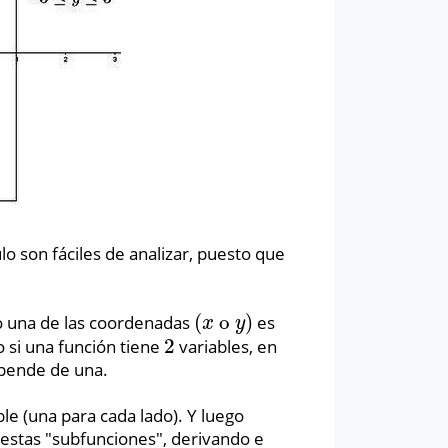
lo son fáciles de analizar, puesto que
(
o
)
o una de las coordenadas
es
(
x
o
y
)
x
y
2
so si una función tiene
variables, en
2
epende de una.
le (una para cada lado). Y luego
 estas "subfunciones", derivando e