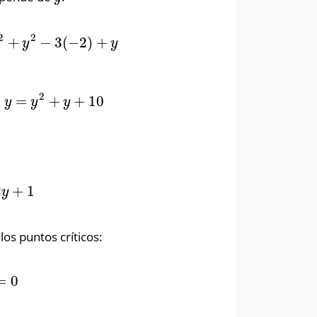
2
2
+
−
3
(
−
2
)
+
+
y
2
−
3
(
−
2
)
+
y
y
y
2
+
=
+
+
10
=
y
2
+
y
+
10
y
y
y
2
+
1
+
1
y
los puntos críticos:
=
0
0