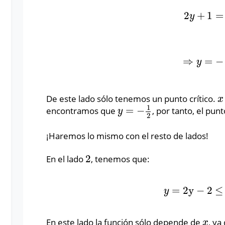
2
+
1
=
2
y
+
1
=
0
y
⇒
=
−
⇒
y
=
−
1
2
y
De este lado sólo tenemos un punto crítico.
x
x
1
=
−
encontramos que
, por tanto, el pun
y
=
−
1
2
y
2
¡Haremos lo mismo con el resto de lados!
2
En el lado
, tenemos que:
2
=
2
y
−
2
≤
y
=
2
y
−
2
≤
x
y
En este lado la función sólo depende de
, ya
x
x