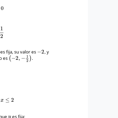
0
1
2
−
2
es fija, su valor es
, y
−
2
1
−
2
,
−
to es
(
)
.
(
−
2
,
−
1
2
)
2
≤
2
≤
2
x
 que
es fija:
y
y