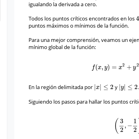
igualando la derivada a cero.
Todos los puntos críticos encontrados en los
4
puntos máximos o mínimos de la función.
Para una mejor comprensión, veamos un eje
mínimo global de la función:
2
2
(
,
)
=
+
f
(
x
,
y
)
=
x
2
+
y
2
−
f
x
y
x
y
|
|
≤
2
|
|
≤
2
En la región delimitada por
y
|
x
|
≤
2
|
y
|
≤
2
x
y
Siguiendo los pasos para hallar los puntos crí
3
1
(
,
−
(
3
2
,
−
1
2
)
2
2