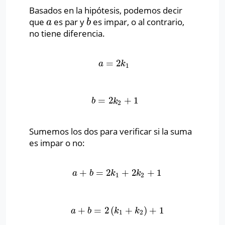
Basados en la hipótesis, podemos decir
que
es par y
es impar, o al contrario,
a
b
a
b
no tiene diferencia.
=
2
a
=
2
k
1
a
k
1
=
2
+
1
b
=
2
k
2
+
1
b
k
2
Sumemos los dos para verificar si la suma
es impar o no:
+
=
2
+
2
+
1
a
+
b
=
2
k
1
+
2
k
2
+
1
a
b
k
k
1
2
+
=
2
(
+
)
+
1
a
+
b
=
2
(
k
1
+
k
2
)
+
1
a
b
k
k
1
2