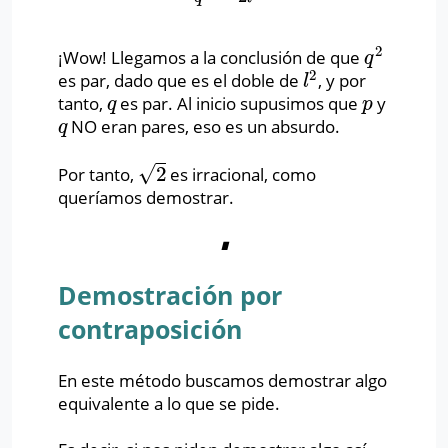
2
¡Wow! Llegamos a la conclusión de que
q
2
q
2
es par, dado que es el doble de
, y por
l
2
l
tanto,
es par. Al inicio supusimos que
y
q
p
q
p
NO eran pares, eso es un absurdo.
q
q
√
2
Por tanto,
es irracional, como
2
queríamos demostrar.
∎
Demostración por
contraposición
En este método buscamos demostrar algo
equivalente a lo que se pide.