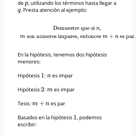
de
, utilizando los términos hasta llegar a
p
p
. Presta atención al ejemplo:
q
q
Demuestre que si
,
Demuestre que si
n
,
m
son números impares, entonces
n
son n
meros impares, entonces
+
es par.
m
ú
m
n
En la hipótesis, tenemos dos hipótesis
menores:
1
Hipótesis
:
es impar
1
n
n
2
Hipótesis
:
es impar
2
m
m
+
Tesis:
es par
m
+
n
m
n
1
Basados en la hipótesis
, podemos
1
escribir: