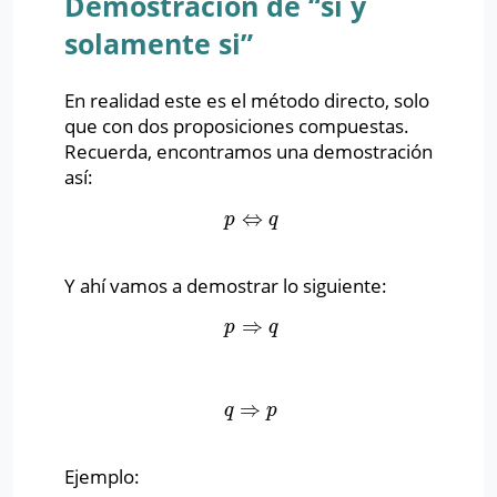
Demostración de “si y
solamente si”
En realidad este es el método directo, solo
que con dos proposiciones compuestas.
Recuerda, encontramos una demostración
así:
⇔
p
⇔
q
p
q
Y ahí vamos a demostrar lo siguiente:
⇒
p
⇒
q
p
q
⇒
q
⇒
p
q
p
Ejemplo: