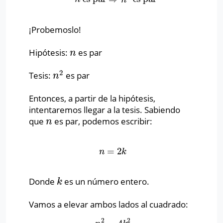
¡Probemoslo!
Hipótesis:
es par
n
n
2
Tesis:
es par
n
2
n
Entonces, a partir de la hipótesis,
intentaremos llegar a la tesis. Sabiendo
que
es par, podemos escribir:
n
n
=
2
n
=
2
k
n
k
Donde
es un número entero.
k
k
Vamos a elevar ambos lados al cuadrado:
2
2