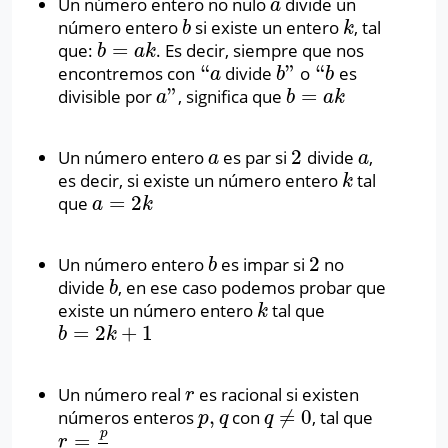
Un número entero no nulo
divide un
a
a
número entero
si existe un entero
, tal
b
k
b
k
=
que:
. Es decir, siempre que nos
b
=
a
k
b
a
k
“
”
“
encontremos con
divide
o
es
“
a
b
”
“
b
a
b
b
”
=
divisible por
, significa que
a
”
b
=
a
k
a
b
a
k
2
Un número entero
es par si
divide
,
a
2
a
a
a
es decir, si existe un número entero
tal
k
k
=
2
que
a
=
2
k
a
k
2
Un número entero
es impar si
no
b
2
b
divide
, en ese caso podemos probar que
b
b
existe un número entero
tal que
k
k
=
2
+
1
b
=
2
k
+
1
b
k
Un número real
es racional si existen
r
r
,
≠
0
números enteros
con
, tal que
p
,
q
q
≠
0
p
q
q
p
=
r
=
p
q
r