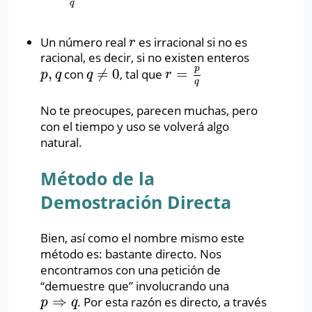
q
Un número real
es irracional si no es
r
r
racional, es decir, si no existen enteros
p
,
≠
0
=
con
, tal que
p
,
q
q
≠
0
r
=
p
q
p
q
q
r
q
No te preocupes, parecen muchas, pero
con el tiempo y uso se volverá algo
natural.
Método de la
Demostración Directa
Bien, así como el nombre mismo este
método es: bastante directo. Nos
encontramos con una petición de
“demuestre que” involucrando una
⇒
. Por esta razón es directo, a través
p
⇒
q
p
q