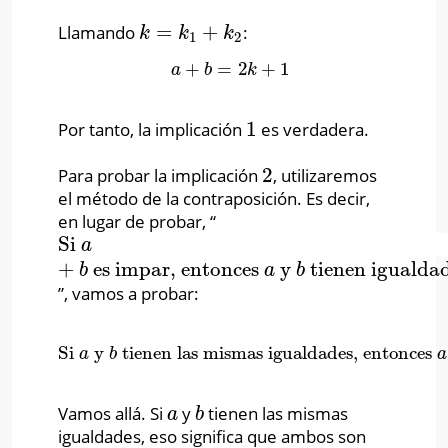
=
+
Llamando
:
k
=
k
1
+
k
2
k
k
k
1
2
+
=
2
+
1
a
+
b
=
2
k
+
1
a
b
k
1
Por tanto, la implicación
es verdadera.
1
2
Para probar la implicación
, utilizaremos
2
el método de la contraposición. Es decir,
en lugar de probar, “
Si
Si
a
+
b
es impar, entonces
a
y
b
tienen igualdades 
a
+
es impar, entonces
y
tienen igualdad
b
a
b
”, vamos a probar:
Si
y
tienen las mismas igualdades, entonces
Si
a
y
b
tienen las mismas igualdades, entonces
a
+
a
b
a
Vamos allá. Si
y
tienen las mismas
a
b
a
b
igualdades, eso significa que ambos son