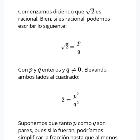
√
2
Comenzamos diciendo que
es
2
racional. Bien, si es racional, podemos
escribir lo siguiente:
p
√
2
=
2
=
p
q
q
≠
0
Con
y
enteros y
. Elevando
p
q
q
≠
0
p
q
q
ambos lados al cuadrado:
2
p
2
=
2
=
p
2
q
2
2
q
Suponemos que tanto
como
son
p
q
p
q
pares, pues si lo fueran, podríamos
simplificar la fracción hasta que al menos