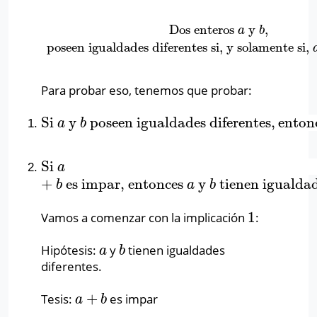
Dos enteros
y
,
Dos enteros
a
y
b
,
poseen igualdades diferentes si, y sol
a
b
poseen igualdades diferentes si, y solamente si,
Para probar eso, tenemos que probar:
Si
y
poseen igualdades diferentes
,
enton
Si
a
y
b
poseen igualdades diferentes
,
entonces
a
+
a
b
Si
Si
a
+
b
es impar, entonces
a
y
b
tienen igualdades 
a
+
es impar, entonces
y
tienen igualdad
b
a
b
1
Vamos a comenzar con la implicación
:
1
Hipótesis:
y
tienen igualdades
a
b
a
b
diferentes.
+
Tesis:
es impar
a
+
b
a
b