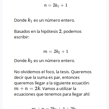
=
2
+
1
n
=
2
k
1
+
1
n
k
1
Donde
es un número entero.
k
1
k
1
2
Basados en la hipótesis
, podemos
2
escribir:
=
2
+
1
m
=
2
k
2
+
1
m
k
2
Donde
es un número entero.
k
2
k
2
No olvidemos el foco, la tesis. Queremos
decir que la suma es par, entonces
queremos llegar a la siguiente ecuación:
+
=
2
. Vamos a utilizar la
m
+
n
=
2
k
m
n
k
ecuaciones que tenemos para llegar ahí:
+
=
2
+
1
+
2
m
+
n
=
2
k
2
+
1
+
2
k
1
+
1
m
n
k
k