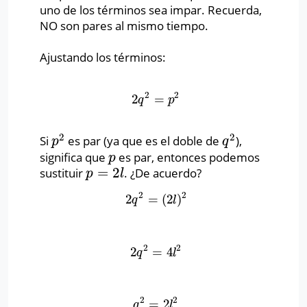
uno de los términos sea impar. Recuerda,
NO son pares al mismo tiempo.
Ajustando los términos:
2
2
2
=
2
q
2
=
p
2
q
p
2
2
Si
es par (ya que es el doble de
),
p
2
q
2
p
q
significa que
es par, entonces podemos
p
p
=
2
sustituir
. ¿De acuerdo?
p
=
2
l
p
l
2
2
2
=
(
2
)
2
q
2
=
(
2
l
)
2
q
l
2
2
2
=
4
2
q
2
=
4
l
2
q
l
2
2
=
2
q
2
=
2
l
2
q
l