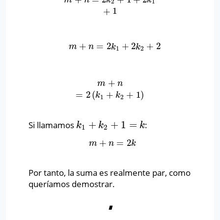
2
1
+
1
+
=
2
+
2
+
2
m
+
n
=
2
k
1
+
2
k
2
+
2
m
n
k
k
1
2
+
m
+
n
=
2
(
k
1
+
k
2
+
1
)
m
n
=
2
(
+
+
1
)
k
k
1
2
+
+
1
=
Si llamamos
:
k
1
+
k
2
+
1
=
k
k
k
k
1
2
+
=
2
m
+
n
=
2
k
m
n
k
Por tanto, la suma es realmente par, como
queríamos demostrar.
∎