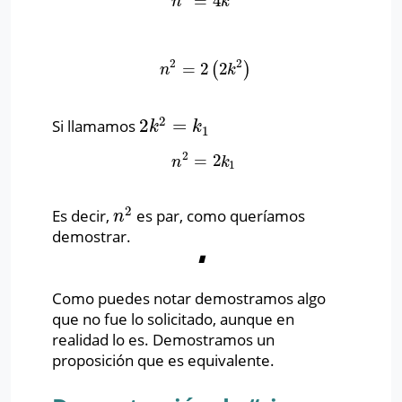
=
4
n
2
=
4
k
2
n
k
2
2
=
2
2
(
)
n
2
=
2
(
2
k
2
)
n
k
2
2
=
Si llamamos
2
k
2
=
k
1
k
k
1
2
=
2
n
2
=
2
k
1
n
k
1
2
Es decir,
es par, como queríamos
n
2
n
demostrar.
∎
Como puedes notar demostramos algo
que no fue lo solicitado, aunque en
realidad lo es. Demostramos un
proposición que es equivalente.