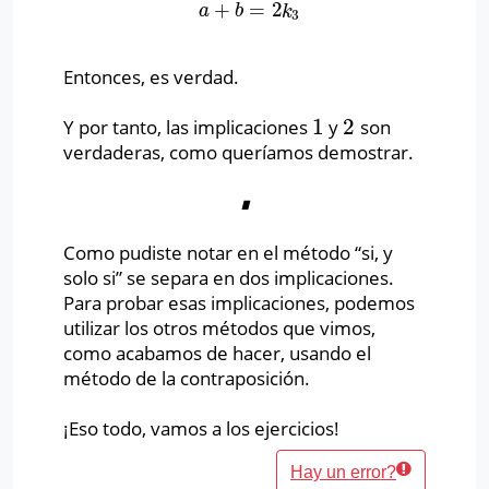
+
=
2
a
+
b
=
2
k
3
a
b
k
3
Entonces, es verdad.
1
2
Y por tanto, las implicaciones
y
son
1
2
verdaderas, como queríamos demostrar.
∎
Como pudiste notar en el método “si, y
solo si” se separa en dos implicaciones.
Para probar esas implicaciones, podemos
utilizar los otros métodos que vimos,
como acabamos de hacer, usando el
método de la contraposición.
¡Eso todo, vamos a los ejercicios!
Hay un error?