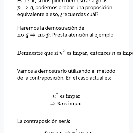
Es decir, si nos piden demostrar algo así
⇒
, podemos probar una proposición
p
⇒
q
p
q
equivalente a eso, ¿recuerdas cuál?
Haremos la demostración de
no
⇒
no
. Presta atención al ejemplo:
no
q
⇒
no
p
q
p
2
Demuestre que si
es impar, entonces
es imp
Demuestre que si
n
2
es impar, entonces
n
es impar
n
n
Vamos a demostrarlo utilizando el método
de la contraposición. En el caso actual es:
2
es impar
n
2
es impar
⇒
n
es impar
n
⇒
es impar
n
La contraposición será:
2
es par
⇒
es par
n
es par
⇒
n
2
es par
n
n