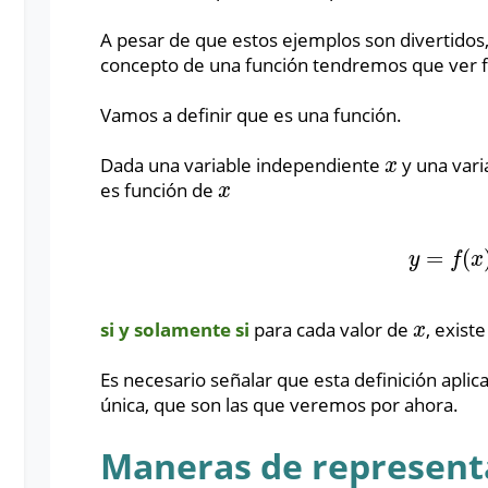
A pesar de que estos ejemplos son divertidos
concepto de una función tendremos que ver 
Vamos a definir que es una función.
Dada una variable independiente
y una var
x
x
es función de
x
x
=
(
y
=
f
(
x
)
y
f
x
si y solamente si
para cada valor de
, exist
x
x
Es necesario señalar que esta definición aplica
única, que son las que veremos por ahora.
Maneras de represent