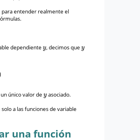
, para entender realmente el
fórmulas.
iable dependiente
, decimos que
y
y
y
y
)
e un único valor de
asociado.
y
y
 solo a las funciones de variable
ar una función