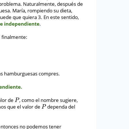
 problema. Naturalmente, después de
esa. María, rompiendo su dieta,
uede que quiera 3. En este sentido,
le independiente
.
, finalmente:
ntas hamburguesas compres.
endiente.
alor de
, como el nombre sugiere,
P
P
mos que el valor de
dependa del
P
P
, entonces no podemos tener