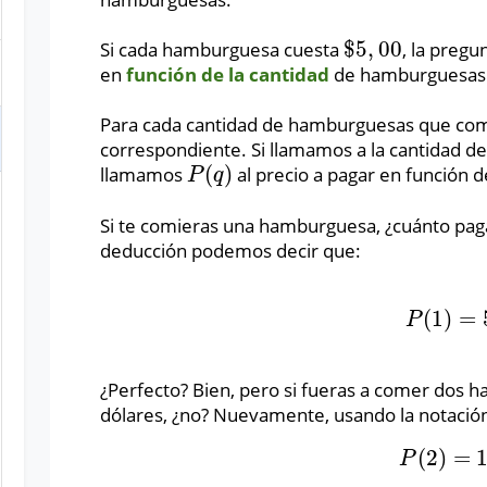
$
5
,
00
Si cada hamburguesa cuesta
, la pregu
$
5
,
00
en
función de la cantidad
de hamburguesas 
Para cada cantidad de hamburguesas que come
correspondiente. Si llamamos a la cantidad 
(
)
llamamos
al precio a pagar en función 
P
(
q
)
P
q
Si te comieras una hamburguesa, ¿cuánto paga
deducción podemos decir que:
(
1
)
=
P
(
1
)
=
5
P
¿Perfecto? Bien, pero si fueras a comer dos h
dólares, ¿no? Nuevamente, usando la notació
(
2
)
=
P
(
2
)
=
10
P