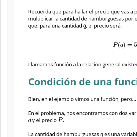
Recuerda que para hallar el precio que vas a 
multiplicar la cantidad de hamburguesas por el
que, para una cantidad
, el precio será:
q
q
(
)
=
P
(
q
)
=
5
q
P
q
Llamamos función a la relación general existen
Condición de una func
Bien, en el ejemplo vimos una función, pero… ¿
En el problema, nos encontramos con dos var
y el precio
.
q
P
q
P
La cantidad de hamburguesas
es una variabl
q
q