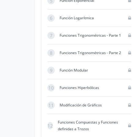
5
Función Exponencial
6
Función Logarítmica
7
Funciones Trigonométricas - Parte 1
8
Funciones Trigonométricas - Parte 2
9
Función Modular
10
Funciones Hiperbólicas
11
Modificación de Gráficos
Funciones Compuestas y Funciones
12
definidas a Trozos