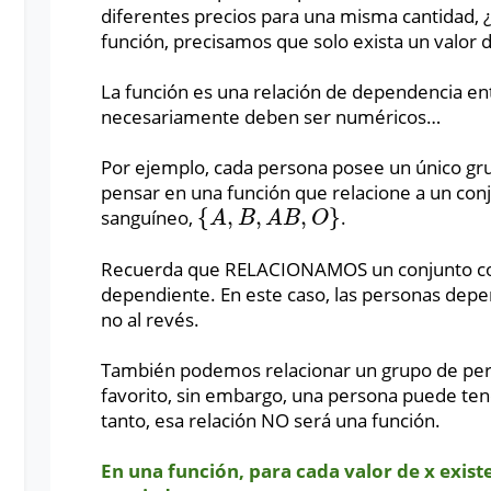
diferentes precios para una misma cantidad, 
función, precisamos que solo exista un valor 
La función es una relación de dependencia en
necesariamente deben ser numéricos…
Por ejemplo, cada persona posee un único gr
pensar en una función que relacione a un co
{
,
,
,
}
sanguíneo,
.
{
A
,
B
,
A
B
,
O
}
A
B
A
B
O
Recuerda que RELACIONAMOS un conjunto con 
dependiente. En este caso, las personas dep
no al revés.
También podemos relacionar un grupo de per
favorito, sin embargo, una persona puede ten
tanto, esa relación NO será una función.
En una función, para cada valor de x exist