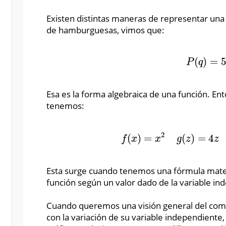
Existen distintas maneras de representar u
de hamburguesas, vimos que:
(
)
=
P
(
q
)
=
5
q
P
q
Esa es la forma algebraica de una función. Ent
tenemos:
2
(
)
=
(
)
=
4
f
(
x
)
=
x
2
g
(
z
)
=
4
z
q
(
f
x
x
g
z
z
Esta surge cuando tenemos una fórmula matem
función según un valor dado de la variable i
Cuando queremos una visión general del com
con la variación de su variable independiente