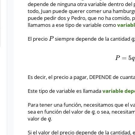
depende de ninguna otra variable dentro del
todo, Juan puede querer comer una hamburgu
puede pedir dos y Pedro, que no ha comido, p
llamamos a ese tipo de variable como
variab
El precio
siempre depende de la cantidad
P
q
P
q
=
5
P
=
5
q
P
q
Es decir, el precio a pagar, DEPENDE de cua
Este tipo de variable es llamada
variable dep
Para tener una función, necesitamos que el v
sea en función del valor de
, o sea, necesita
q
q
valor de
.
q
q
Si el valor del precio depende de la cantidad