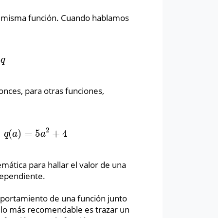
na misma función. Cuando hablamos
5
q
onces, para otras funciones,
2
(
)
=
5
+
4
a
)
=
5
a
2
+
4
q
a
a
ática para hallar el valor de una
ndependiente.
portamiento de una función junto
, lo más recomendable es trazar un