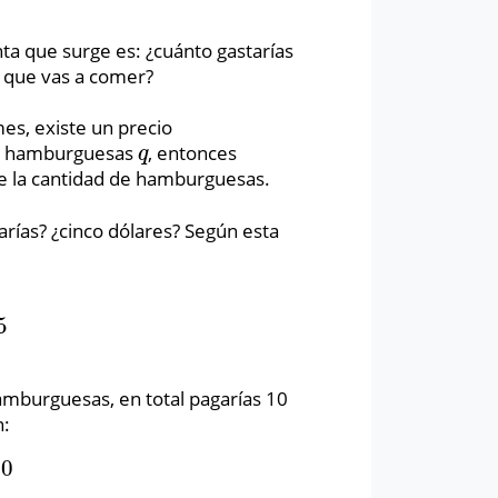
nta que surge es: ¿cuánto gastarías
que vas a comer?
s, existe un precio
de hamburguesas
, entonces
q
q
de la cantidad de hamburguesas.
rías? ¿cinco dólares? Según esta
5
amburguesas, en total pagarías 10
n:
10