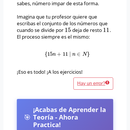
sabes, número impar de esta forma.
Imagina que tu profesor quiere que
escribas el conjunto de los números que
15
11
cuando se divide por
deja de resto
.
15
11
El proceso siempre es el mismo:
{
15
+
11
∣
∈
}
{
15
n
+
11
∣
n
∈
N
}
n
n
N
¡Eso es todo! ¡A los ejercicios!
Hay un error?
¡Acabas de Aprender la
🎯
Teoría - Ahora
Practica!