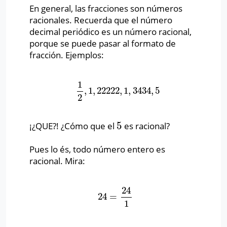
En general, las fracciones son números
racionales. Recuerda que el número
decimal periódico es un número racional,
porque se puede pasar al formato de
fracción. Ejemplos:
1
,
1
,
22222
,
1
,
3434
,
5
1
2
,
1
,
22222
,
1
,
3434
,
5
2
5
¡¿QUE?! ¿Cómo que el
es racional?
5
Pues lo és, todo número entero es
racional. Mira:
24
24
=
24
=
24
1
1