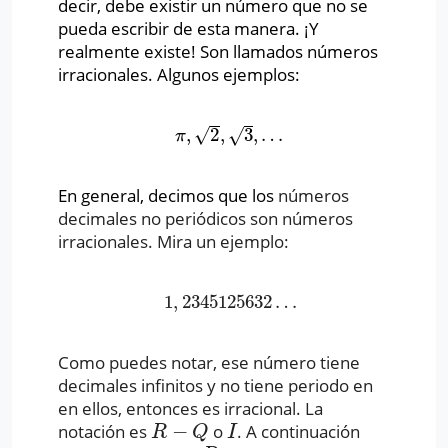
decir, debe existir un número que no se
pueda escribir de esta manera. ¡Y
realmente existe! Son llamados números
irracionales. Algunos ejemplos:
√
,
2
,
3
,
…
√
π
,
2
,
3
,
…
π
En general, decimos que los
números
decimales no periódicos son números
irracionales. Mira un ejemplo:
1
,
2345125632
…
1
,
2345125632
…
Como puedes notar, ese número tiene
decimales infinitos y no tiene periodo en
en ellos, entonces es irracional. La
−
notación es
o
. A continuación
R
−
Q
I
R
Q
I