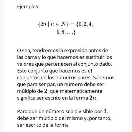
Ejemplos:
{
2
∣
∈
}
=
{
0
,
2
,
4
,
{
2
n
∣
n
∈
N
}
=
{
0
,
2
,
4
,
6
,
8
,
…
}
n
n
N
6
,
8
,
…
}
O sea, tendremos la expresión antes de
las barra y lo que hacemos es sustituir los
valores que pertenecen al conjunto dado.
Este conjunto que hacemos es el
conjuntos de los números pares. Sabemos
que para ser par, un número debe ser
2
múltiplo de
, que matemáticamente
2
2
significa ser escrito en la forma
.
2
n
n
3
Para que un número sea divisible por
,
3
debe ser múltiplo del mismo y, por tanto,
ser escrito de la forma