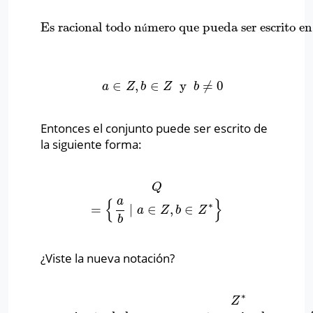
Es racional todo n
mero que pueda ser escrito e
Es racional todo número que pueda ser escrito en 
ú
∈
,
∈
y
≠
0
a
∈
Z
,
b
∈
Z
y
b
≠
0
a
Z
b
Z
b
Entonces el conjunto puede ser escrito de
la siguiente forma:
Q
=
{
a
b
∣
a
∈
Z
,
b
∈
Z
∗
}
Q
a
{
}
∗
=
∣
∈
,
∈
a
Z
b
Z
b
¿Viste la nueva notación?
∗
Z
∗
=
conjunto de los números enteros sin el cer
Z