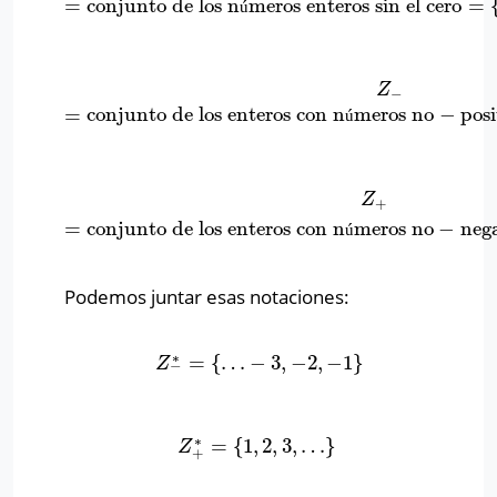
=
conjunto de los n
meros enteros sin el cero
=
ú
Z
−
=
conjunto de los enteros con números no
−
po
Z
−
=
conjunto de los enteros con n
meros no
−
posi
ú
Z
+
=
conjunto de los enteros con números no
−
ne
Z
+
=
conjunto de los enteros con n
meros no
−
nega
ú
Podemos juntar esas notaciones:
∗
=
{
…
−
3
,
−
2
,
−
1
}
Z
−
∗
=
{
…
−
3
,
−
2
,
−
1
}
Z
−
∗
=
{
1
,
2
,
3
,
…
}
Z
+
∗
=
{
1
,
2
,
3
,
…
}
Z
+