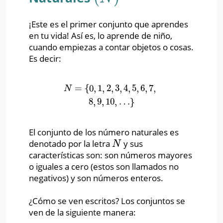
¡Este es el primer conjunto que aprendes
en tu vida! Así es, lo aprende de niño,
cuando empiezas a contar objetos o cosas.
Es decir:
=
{
0
,
1
,
2
,
3
,
4
,
5
,
6
,
7
,
N
=
{
0
,
1
,
2
,
3
,
4
,
5
,
6
,
7
,
8
,
9
,
10
,
…
}
N
8
,
9
,
10
,
…
}
El conjunto de los número naturales es
denotado por la letra
y sus
N
N
características son: son números mayores
o iguales a cero (estos son llamados no
negativos) y son números enteros.
¿Cómo se ven escritos? Los conjuntos se
ven de la siguiente manera: