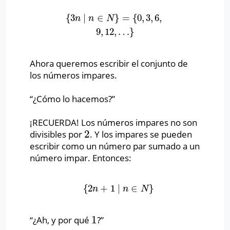
{
3
∣
∈
}
=
{
0
,
3
,
6
,
{
3
n
∣
n
∈
N
}
=
{
0
,
3
,
6
,
9
,
12
,
…
}
n
n
N
9
,
12
,
…
}
Ahora queremos escribir el conjunto de
los números impares.
“¿Cómo lo hacemos?”
¡RECUERDA! Los números impares no son
2
divisibles por
. Y los impares se pueden
2
escribir como un número par sumado a un
número impar. Entonces:
{
2
+
1
∣
∈
}
{
2
n
+
1
∣
n
∈
N
}
n
n
N
1
“¿Ah, y por qué
?”
1