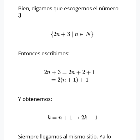
Bien, digamos que escogemos el número
3
3
{
2
+
3
∣
∈
}
{
2
n
+
3
∣
n
∈
N
}
n
n
N
Entonces escribimos:
2
+
3
=
2
+
2
+
1
2
n
+
3
=
2
n
+
2
+
1
=
2
(
n
+
1
)
+
1
n
n
=
2
(
+
1
)
+
1
n
Y obtenemos:
=
+
1
→
2
+
1
k
=
n
+
1
→
2
k
+
1
k
n
k
Siempre llegamos al mismo sitio. Ya lo