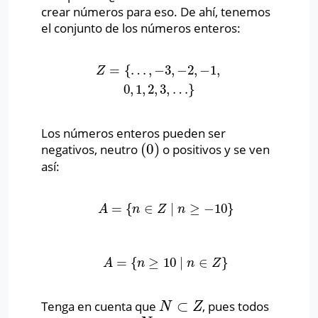
crear números para eso. De ahí, tenemos
el conjunto de los números enteros:
=
{
…
,
−
3
,
−
2
,
−
1
,
Z
=
{
…
,
−
3
,
−
2
,
−
1
,
0
,
1
,
2
,
3
,
…
}
Z
0
,
1
,
2
,
3
,
…
}
Los números enteros pueden ser
(
0
)
negativos, neutro
o positivos y se ven
(
0
)
así:
=
{
∈
∣
≥
−
10
}
A
=
{
n
∈
Z
∣
n
≥
−
10
}
A
n
Z
n
=
{
≥
10
∣
∈
}
A
=
{
n
≥
10
∣
n
∈
Z
}
A
n
n
Z
⊂
Tenga en cuenta que
, pues todos
N
⊂
Z
N
Z