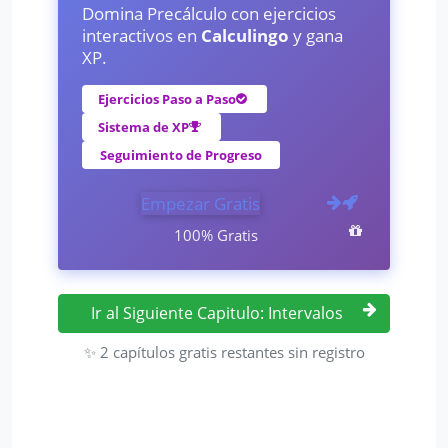
Domina Precálculo con ejercicios
interactivos en
Calculingo
y gana
XP.
Ejercicios Paso a Paso
Sistema de XP
Seguimiento de Progreso
Empezar Gratis
100% Gratis
Ir al Siguiente Capitulo: Intervalos
✨ 2 capítulos gratis restantes sin registro