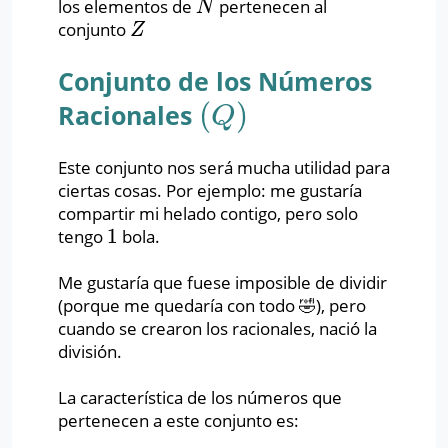
los elementos de
pertenecen al
N
N
conjunto
Z
Z
Conjunto de los Números
(
)
Racionales
(
Q
)
Q
Este conjunto nos será mucha utilidad para
ciertas cosas. Por ejemplo: me gustaría
compartir mi helado contigo, pero solo
1
tengo
bola.
1
Me gustaría que fuese imposible de dividir
(porque me quedaría con todo 🤣), pero
cuando se crearon los racionales, nació la
división.
La característica de los números que
pertenecen a este conjunto es: