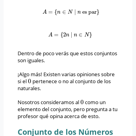
=
{
∈
∣
es par
}
A
=
{
n
∈
N
∣
n
es par
}
A
n
N
n
=
{
2
∣
∈
}
A
=
{
2
n
∣
n
∈
N
}
A
n
n
N
Dentro de poco verás que estos conjuntos
son iguales.
¡Algo más! Existen varias opiniones sobre
0
si el
pertenece o no al conjunto de los
0
naturales.
0
Nosotros consideramos al
como un
0
elemento del conjunto, pero pregunta a tu
profesor qué opina acerca de esto.
Conjunto de los Números