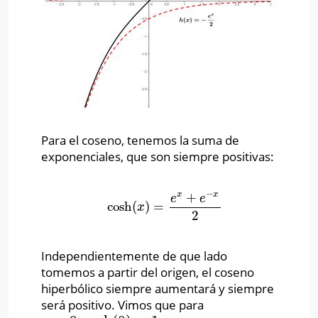
Para el coseno, tenemos la suma de
exponenciales, que son siempre positivas:
−
+
x
x
e
e
cosh
(
)
=
cosh
(
x
)
=
e
x
+
e
−
x
2
x
2
Independientemente de que lado
tomemos a partir del origen, el coseno
hiperbólico siempre aumentará y siempre
será positivo. Vimos que para