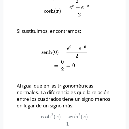
2
−
+
x
x
e
e
cosh
(
)
=
x
2
Si sustituimos, encontramos:
0
−
0
−
e
e
senh
(
0
)
=
senh
(
0
)
=
e
0
−
e
−
0
2
=
0
2
=
0
2
0
=
=
0
2
Al igual que en las trigonométricas
normales. La diferencia es que la relación
entre los cuadrados tiene un signo menos
en lugar de un signo más:
2
2
cosh
(
)
−
senh
(
)
cosh
2
(
x
)
−
senh
2
(
x
)
=
1
x
x
=
1