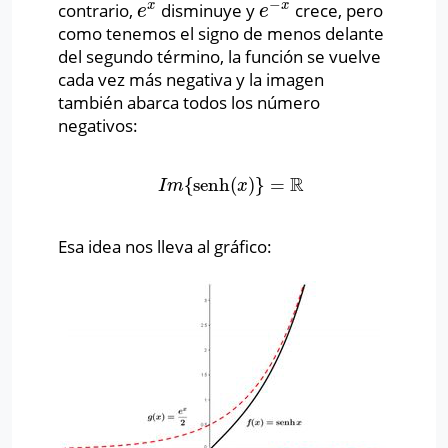
−
x
x
contrario,
disminuye y
crece, pero
e
x
e
−
x
e
e
como tenemos el signo de menos delante
del segundo término, la función se vuelve
cada vez más negativa y la imagen
también abarca todos los número
negativos:
R
{
senh
(
)
}
=
I
m
{
senh
(
x
)
}
=
R
I
m
x
Esa idea nos lleva al gráfico: