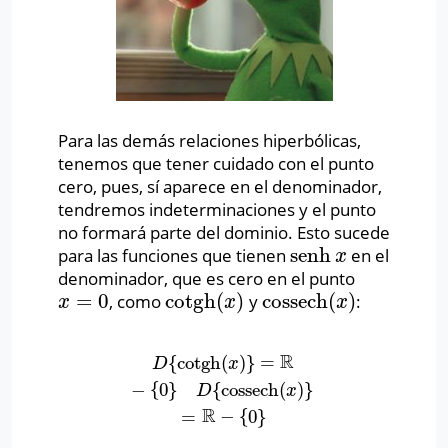
Para las demás relaciones hiperbólicas,
tenemos que tener cuidado con el punto
cero, pues, sí aparece en el denominador,
tendremos indeterminaciones y el punto
no formará parte del dominio. Esto sucede
senh
para las funciones que tienen
en el
senh
x
x
denominador, que es cero en el punto
=
0
cotgh
(
)
cossech
(
)
, como
y
:
x
=
0
cotgh
(
x
)
cossech
(
x
)
x
x
x
R
{
cotgh
(
)
}
=
D
{
cotgh
(
x
)
}
=
R
−
{
0
}
D
{
cossech
(
x
)
}
=
R
−
{
0
}
D
x
−
{
0
}
{
cossech
(
)
}
D
x
R
=
−
{
0
}