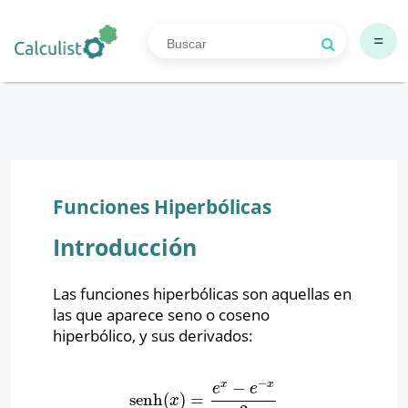
=
Funciones Hiperbólicas
Introducción
Las funciones hiperbólicas son aquellas en
las que aparece seno o coseno
hiperbólico, y sus derivados:
−
−
x
x
e
e
senh
(
)
=
senh
(
x
)
=
e
x
−
e
−
x
2
cosh
(
x
)
=
e
x
+
e
−
x
2
x