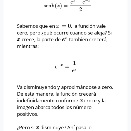
−
−
x
x
e
e
senh
(
)
=
senh
(
x
)
=
e
x
−
e
−
x
2
x
2
=
0
Sabemos que en
, la función vale
x
=
0
x
cero, pero ¿qué ocurre cuando se aleja? Si
x
crece, la parte de
también crecerá,
x
e
x
x
e
mientras:
1
−
x
=
e
−
x
=
1
e
x
e
x
e
Va disminuyendo y aproximándose a cero.
De esta manera, la función crecerá
indefinidamente conforme
crece y la
x
x
imagen abarca todos los número
positivos.
¿Pero si
disminuye? Ahí pasa lo
x
x