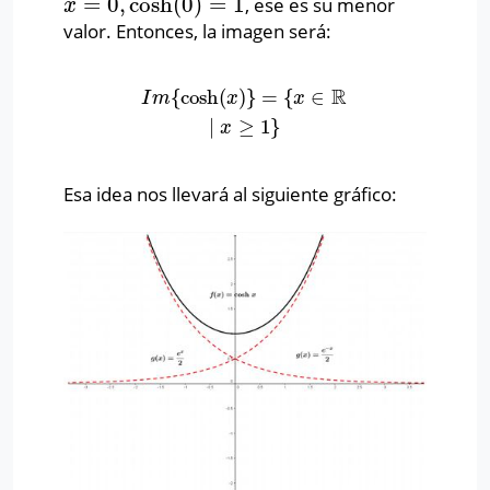
=
0
,
cosh
(
0
)
=
1
, ese es su menor
x
=
0
,
cosh
(
0
)
=
1
x
valor. Entonces, la imagen será:
R
{
cosh
(
)
}
=
{
∈
I
m
{
cosh
(
x
)
}
=
{
x
∈
R
∣
x
≥
1
}
I
m
x
x
∣
≥
1
}
x
Esa idea nos llevará al siguiente gráfico: