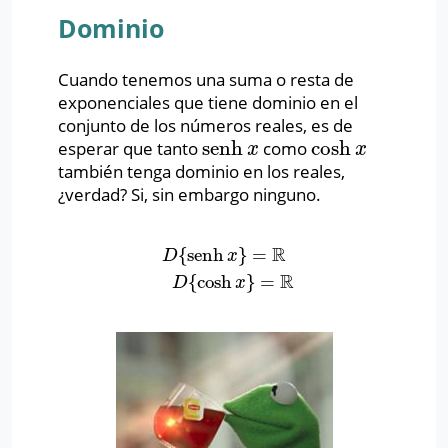
Dominio
Cuando tenemos una suma o resta de
exponenciales que tiene dominio en el
conjunto de los números reales, es de
senh
cosh
esperar que tanto
como
senh
x
cosh
x
x
x
también tenga dominio en los reales,
¿verdad? Si, sin embargo ninguno.
R
{
senh
}
=
D
{
senh
x
}
=
R
D
{
cosh
x
}
=
R
D
x
R
{
cosh
}
=
D
x