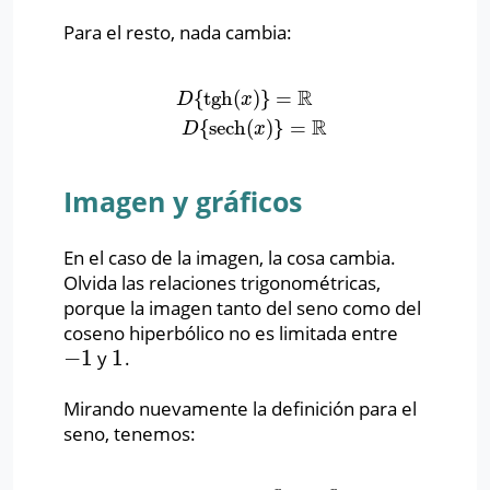
Para el resto, nada cambia:
R
{
tgh
(
)
}
=
D
{
tgh
(
x
)
}
=
R
D
{
sech
(
x
)
}
=
R
D
x
R
{
sech
(
)
}
=
D
x
Imagen y gráficos
En el caso de la imagen, la cosa cambia.
Olvida las relaciones trigonométricas,
porque la imagen tanto del seno como del
coseno hiperbólico no es limitada entre
−
1
1
y
.
−
1
1
Mirando nuevamente la definición para el
seno, tenemos: