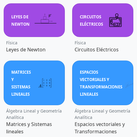
LEYES DE
CIRCUITOS
NEWTON
ELÉCTRICOS
Física
Física
Leyes de Newton
Circuitos Eléctricos
MATRICES
ESPACIOS
Y
VECTORIALES Y
SISTEMAS
TRANSFORMACIONES
LINEALES
LINEALES
Álgebra Lineal y Geometría
Álgebra Lineal y Geometría
Analítica
Analítica
Matrices y Sistemas
Espacios vectoriales y
lineales
Transformaciones