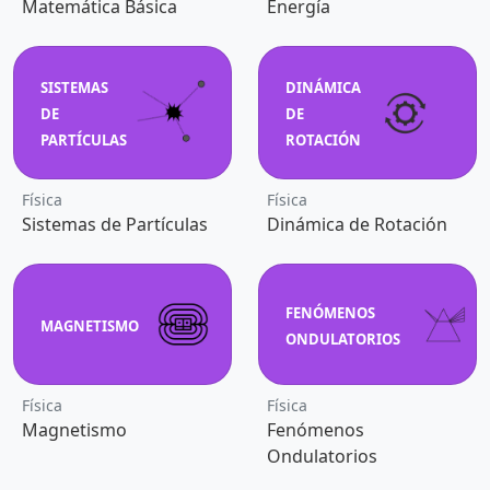
Matemática Básica
Energía
SISTEMAS
DINÁMICA
DE
DE
PARTÍCULAS
ROTACIÓN
Física
Física
Sistemas de Partículas
Dinámica de Rotación
FENÓMENOS
MAGNETISMO
ONDULATORIOS
Física
Física
Magnetismo
Fenómenos
Ondulatorios